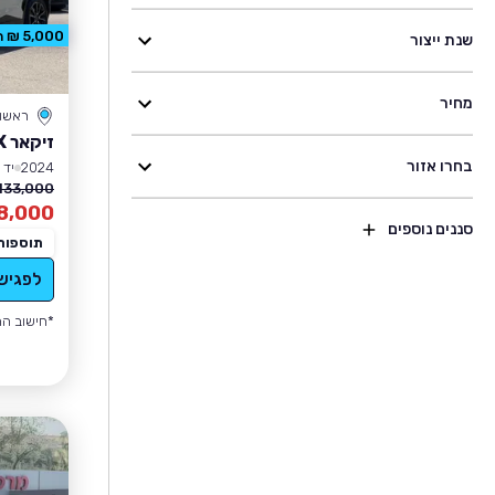
5,000 ₪ הנחה
שנת ייצור
מחיר
ראשון 
זיקאר ZEEKR X
בחרו אזור
2024
יד 3
133,000 ₪
8,000
סננים נוספים
תוספות
לפגיש
*חישוב הה