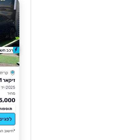
רכב חשמ
קרית 
זיקאר ZEEKR 001
2025
יד 2
מחיר
5,000
תוספות
לפגיש
*חישוב הה