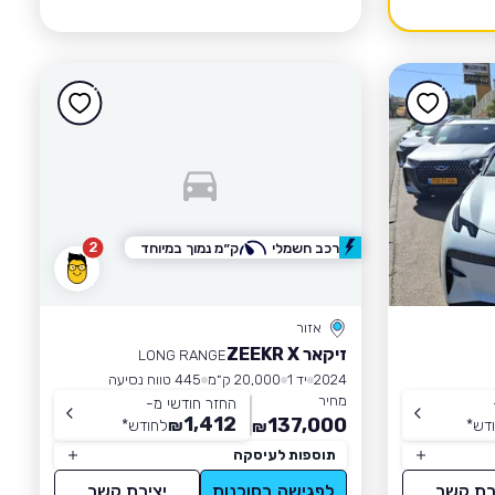
2
רכב חשמלי
ק״מ נמוך במיוחד
אזור
זיקאר ZEEKR X
LONG RANGE
2024
יד 1
20,000 ק״מ
445 טווח נסיעה
מחיר
החזר חודשי מ-
1,412
137,000
דש
*
₪
לחודש
*
₪
תוספות לעיסקה
רת קשר
לפגישה בסוכנות
יצירת קשר