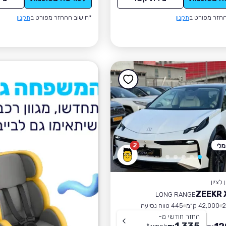
חזר מפורט ב
תקנון
*חישוב ההחזר מפורט ב
תקנון
2
לי
לציון
LONG RANGE
42,000 ק״מ
445 טווח נסיעה
החזר חודשי מ-