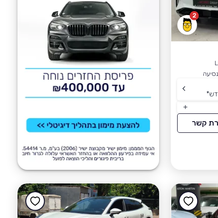
2
דש
*
רת קשר