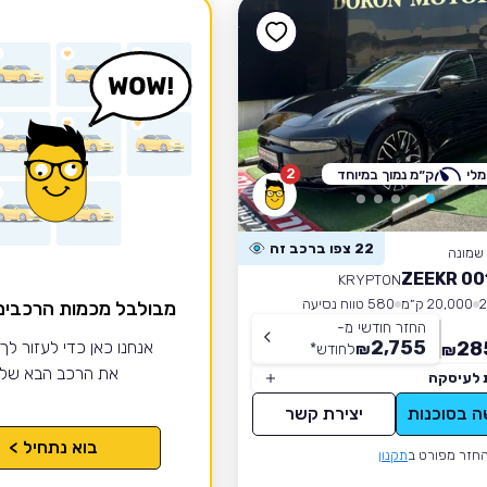
2
לי
ק״מ נמוך במיוחד
22 צפו ברכב זה
שמונה
KRYPTON
20,000 ק״מ
580 טווח נסיעה
מבולבל מכמות הרכבי
החזר חודשי מ-
2,755
28
אנחנו כאן כדי לעזור לך
₪
לחודש
*
₪
את הרכב הבא של
 לעיסקה
ה בסוכנות
יצירת קשר
בוא נתחיל >
חזר מפורט ב
תקנון