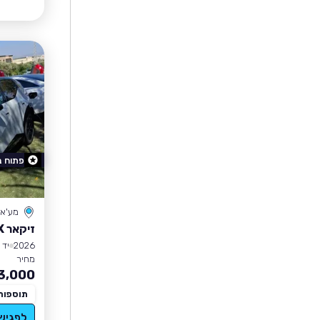
פתוח 
מע'א
זיקאר ZEEKR X
2026
יד 1
מחיר
3,000
תוספות
לפגיש