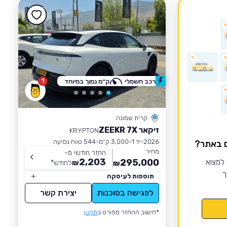
1
רכב חשמלי
ק״מ נמוך במיוחד
קרית שמונה
זיקאר ZEEKR 7X
KRYPTON
2026
יד 1
3,000 ק״מ
544 טווח נסיעה
ם באתר?
מחיר
החזר חודשי מ-
2,203
 למצוא
295,000
₪
לחודש
*
₪
ך
תוספות לעיסקה
לפגישה בסוכנות
יצירת קשר
*חישוב ההחזר מפורט ב
תקנון