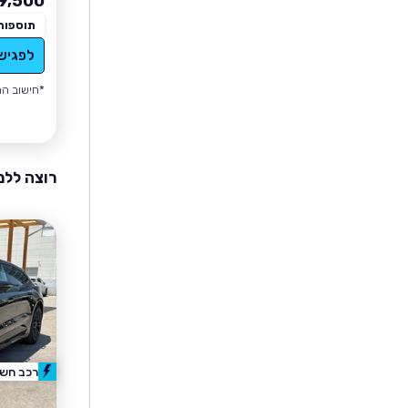
9,500
תוספות
לפגיש
*חישוב הה
רוצה ללמ
רכב חשמ