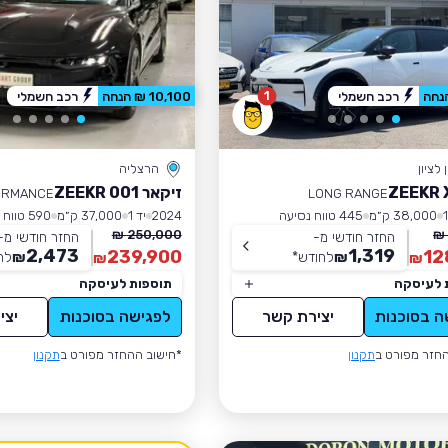
1
רכב חשמלי
10,100 ₪ הנחה
רכב חשמלי
לציון
הרצליה
זיקאר ZEEKR 001
RMANCE.
LONG RANGE
38,000 ק״מ
445 טווח נסיעה
2024
יד 1
37,000 ק״מ
590 טווח נסיעה
250,000 ₪
החזר חודשי מ-
החזר חודשי מ-
2,473
1,319
239,900
12
₪
לחודש
*
₪
לח
₪
₪
 לעיסקה
תוספות לעיסקה
ה בסוכנות
יצירת קשר
לפגישה בסוכנות
יצי
חזר מפורט ב
תקנון
*חישוב ההחזר מפורט ב
תקנון