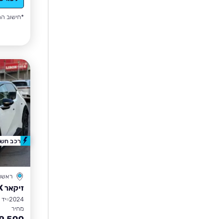
*חישוב הה
רכב חשמ
ראשון 
זיקאר ZEEKR X
2024
יד 2
מחיר