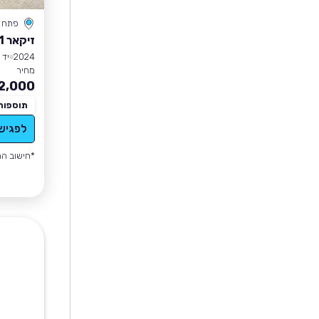
פתח ת
זיקאר ZEEKR 001
2024
יד 1
מחיר
2,000
תוספות
לפגיש
*חישוב הה