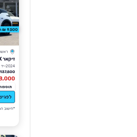
9,500 ₪ הנחה
ראשון 
זיקאר ZEEKR X
2024
יד 1
137,500 ₪
8,000
תוספות
לפגיש
*חישוב הה