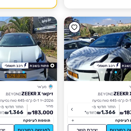
בשבת
רכב חשמלי
פתוח בשבת
רכב חשמלי
ר
מע'אר
זיקאר ZEEKR X
BEYOND.
BEYOND.
0 ק״מ
445 טווח נסיעה
2026
יד 1
0 ק״מ
445 טווח נסיעה
מחיר
החזר חודשי מ-
החזר חודשי מ-
1,366
1,366
183,000
18
₪
לחודש
*
₪
לחו
₪
₪
 לעיסקה
תוספות לעיסקה
ה בסוכנות
יצירת קשר
לפגישה בסוכנות
יצי