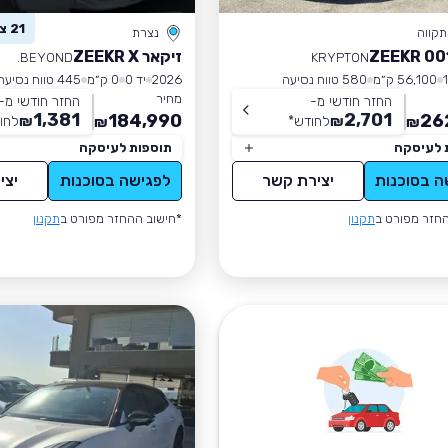
21 צפו ברכב זה
קווה
נצרת
זיקאר ZEEKR X
BEYOND.
KRYPTON
56,100 ק״מ
580 טווח נסיעה
2026
יד 0
0 ק״מ
445 טווח נסיעה
מחיר
החזר חודשי מ-
החזר חודשי מ-
1,381
2,701
184,990
26
₪
לחודש
*
₪
לחו
₪
₪
 לעיסקה
תוספות לעיסקה
ה בסוכנות
יצירת קשר
לפגישה בסוכנות
יצי
חזר מפורט ב
תקנון
*חישוב ההחזר מפורט ב
תקנון