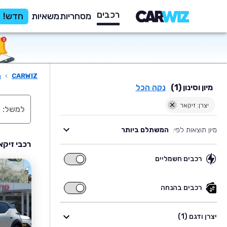
רכבים
מסחריות
משאיות
חדש!
CARWIZ
›
ר
מיון וסינון (1)
נקה הכל
יצרן: זיקאר
מיון תוצאות לפי:
המשתלם ביותר
רכבי זיקא
רכבים חשמליים
רכבים
חשמליים
רכבים בהנחה
רכבים
בהנחה
יצרן ודגם (1)