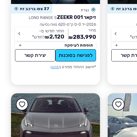
37 צפו ברכב זה
נצרת
זיקאר ZEEKR 001
LONG RANGE S
2026
יד 0
0 ק״מ
620 טווח נסיעה
מחיר
החזר חודשי מ-
2,120
283,990
דש
*
₪
לחודש
*
₪
תוספות לעיסקה
רת קשר
לפגישה בסוכנות
יצירת קשר
*חישוב ההחזר מפורט ב
תקנון