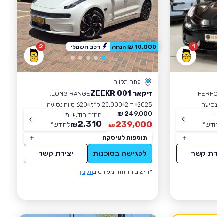
2
1
10,000 ₪ הנחה
רכב חשמלי
פתח תקווה
זיקאר ZEEKR 001
LONG RANGE.
PERFO
2025
יד 2
20,000 ק״מ
620 טווח נסיעה
249,000 ₪
החזר חודשי מ-
2,310
239,000
ודש
*
₪
לחודש
*
₪
תוספות לעיסקה
רת קשר
לפגישה בסוכנות
יצירת קשר
*חישוב ההחזר מפורט ב
תקנון