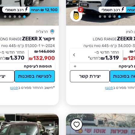
2
רכב חשמלי
12,100 ₪ הנחה
רכב חשמלי
לציון
הרצליה
זיקאר ZEEKR X
LONG RANGE
LONG RANGE
34,000 ק״מ
445 טווח נסיעה
2024
יד 1
51,000 ק״מ
445 טווח נסיעה
145,000 ₪
החזר חודשי מ-
החזר חודשי מ-
1,370
1,319
132,900
12
₪
לחודש
*
₪
לחו
₪
₪
 לעיסקה
תוספות לעיסקה
ה בסוכנות
יצירת קשר
לפגישה בסוכנות
יצי
חזר מפורט ב
תקנון
*חישוב ההחזר מפורט ב
תקנון