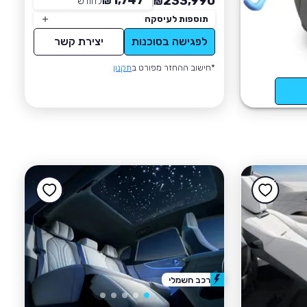
1,747
233,990
₪
לחודש
*
₪
תוספות לעיסקה
לפגישה בסוכנות
יצירת קשר
*חישוב ההחזר מפורט ב
תקנון
רכב חשמלי