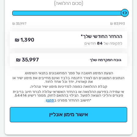
(סכום ההלוואה)
35,997 ₪
83,993 ₪
ההחזר החודשי שלך
*
1,390 ₪
לתקופה של
84
חודשים
35,997 ₪
גובה המקדמה שלך
הצעת המימון חושבה על סמך המחשבונים בתנאי השימוש.
הנתונים המוצגים הם לצורך הדגמה בלבד ואינם מחייבים את מימון ישיר או
את קארוויז, יחד וכל אחד לחוד.
קבלת ההלוואה כפופה למדיניות מימון ישיר ונהליה.
אי עמידה בפירעון ההלוואה או בהחזר האשראי עלולה לגרור חיוב בריבית
פיגורים והליכי הוצאה לפועל. הגילוי בהתאם לחוק. מספר רישיון 54414.
*חישוב ההחזר מפורט ב
תקנון
אישור מימון אונליין