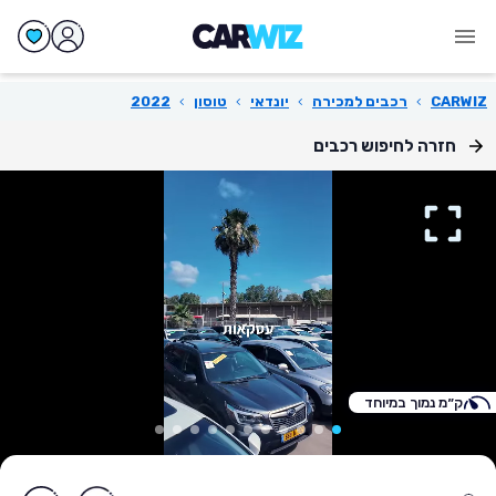
CARWIZ
›
רכבים למכירה
›
יונדאי
›
טוסון
›
2022
חזרה לחיפוש רכבים
ק״מ נמוך במיוחד