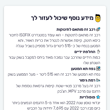
מידע נוסף שיכול לעזור לך
רכב זה מותאם לתינוקות
רכב זה מותאם לתינוקות - הוא עומד בסטנדרט ISOFIX לחיבור
כיסא תינוק, קיימת אפשרות לנטרל את כריות האוויר, ותא
המטען בנפח של כ-515 ליטרים גדול מספיק בשביל עגלה
החלפת ידיים
כמות הידיים שהרכב עבר נמוכה מאוד ביחס למקובל בשוק עבור
השנתון שלו
נפח תא המטען
נפח תא המטען של רכב זה הוא 515 ליטר - מעל הממוצע בשוק
רמת גימור
רכב זה בעל מרכב פנאי-שטח. קיימות גרסאות נוספות של
הדגם עם מרכב MPV, הצ'בק
פופולריות
יונדאי טוסון שנת 2022 הוא אחד מ-5 הדגמים הנפוצים ביותר
כיום מבין רכבי 2022 עם 7,695 יחידות על הכביש