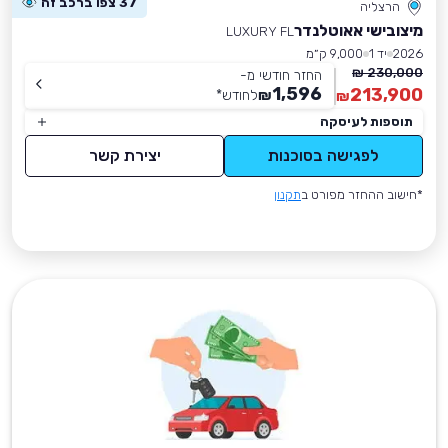
37 צפו ברכב זה
הרצליה
מיצובישי אאוטלנדר
LUXURY FL
2026
יד 1
9,000 ק״מ
230,000 ₪
החזר חודשי מ-
1,596
213,900
₪
לחודש
*
₪
תוספות לעיסקה
לפגישה בסוכנות
יצירת קשר
*חישוב ההחזר מפורט ב
תקנון