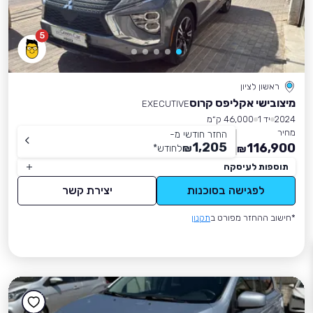
5
ראשון לציון
מיצובישי אקליפס קרוס
EXECUTIVE
2024
יד 1
46,000 ק״מ
מחיר
החזר חודשי מ-
1,205
116,900
₪
לחודש
*
₪
תוספות לעיסקה
לפגישה בסוכנות
יצירת קשר
*חישוב ההחזר מפורט ב
תקנון