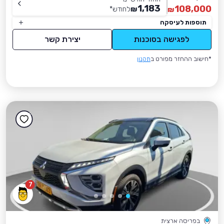
1,183
108,000
₪
לחודש
*
₪
תוספות לעיסקה
לפגישה בסוכנות
יצירת קשר
*חישוב ההחזר מפורט ב
תקנון
7
בפריסה ארצית