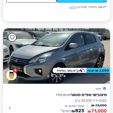
*חישוב ההחזר מפורט ב
תקנון
4
2,000 ₪ הנחה
ק״מ נמוך במיוחד
אזור
מיצובישי ספייס סטאר
PREMIUM
2022
יד 1
33,000 ק״מ
73,000 ₪
החזר חודשי מ-
823
71,000
₪
לחודש
*
₪