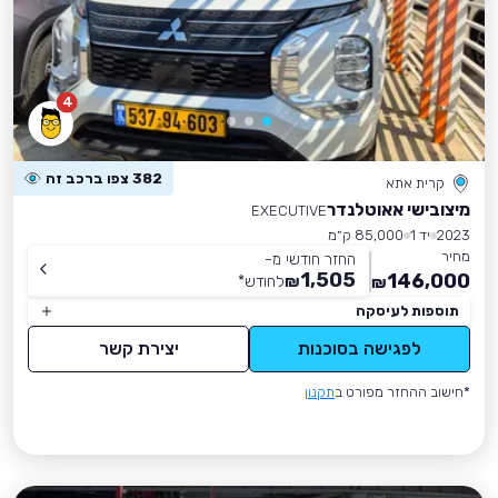
4
382 צפו ברכב זה
קרית אתא
מיצובישי אאוטלנדר
EXECUTIVE
2023
יד 1
85,000 ק״מ
מחיר
החזר חודשי מ-
1,505
146,000
₪
לחודש
*
₪
תוספות לעיסקה
לפגישה בסוכנות
יצירת קשר
*חישוב ההחזר מפורט ב
תקנון