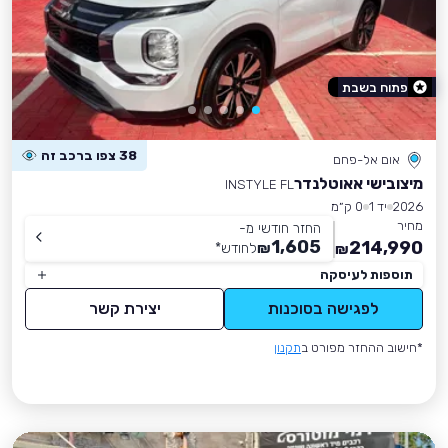
פתוח בשבת
38 צפו ברכב זה
אום אל-פחם
מיצובישי אאוטלנדר
INSTYLE FL
2026
יד 1
0 ק״מ
מחיר
החזר חודשי מ-
1,605
214,990
₪
לחודש
*
₪
תוספות לעיסקה
לפגישה בסוכנות
יצירת קשר
*חישוב ההחזר מפורט ב
תקנון