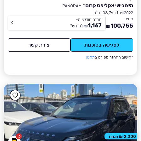
מיצובישי אקליפס קרוס
PANORAMIC
2022
יד 1
108,761 ק״מ
מחיר
החזר חודשי מ-
1,167
100,755
₪
לחודש
*
₪
לפגישה בסוכנות
יצירת קשר
*חישוב ההחזר מפורט ב
תקנון
3
2,000 ₪ הנחה