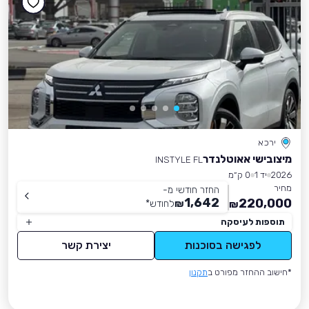
ירכא
מיצובישי אאוטלנדר
INSTYLE FL
2026
יד 1
0 ק״מ
מחיר
החזר חודשי מ-
1,642
220,000
₪
לחודש
*
₪
תוספות לעיסקה
לפגישה בסוכנות
יצירת קשר
*חישוב ההחזר מפורט ב
תקנון