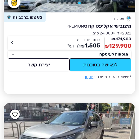
82 צפו ברכב זה
עפולה
מיצובישי אקליפס קרוס
PREMIUM
2022
יד 1
24,000 ק״מ
131,900 ₪
החזר חודשי מ-
1,505
129,900
₪
לחודש
*
₪
תוספות לעיסקה
לפגישה בסוכנות
יצירת קשר
*חישוב ההחזר מפורט ב
תקנון