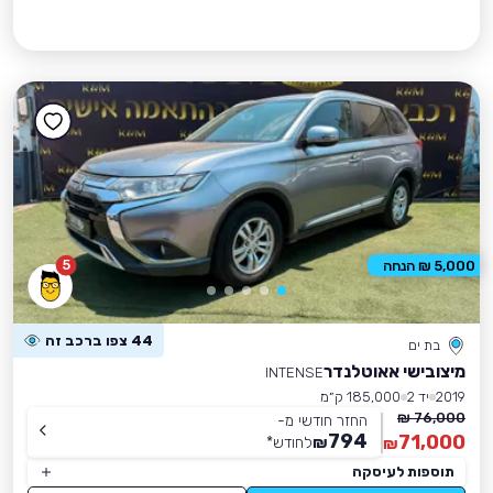
5
5,000 ₪ הנחה
44 צפו ברכב זה
בת ים
מיצובישי אאוטלנדר
INTENSE
2019
יד 2
185,000 ק״מ
76,000 ₪
החזר חודשי מ-
794
71,000
₪
לחודש
*
₪
תוספות לעיסקה