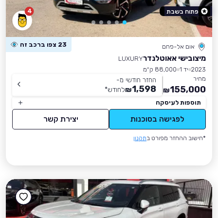
4
פתוח בשבת
23 צפו ברכב זה
אום אל-פחם
מיצובישי אאוטלנדר
LUXURY
2023
יד 1
88,000 ק״מ
מחיר
החזר חודשי מ-
1,598
155,000
₪
לחודש
*
₪
תוספות לעיסקה
לפגישה בסוכנות
יצירת קשר
*חישוב ההחזר מפורט ב
תקנון