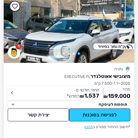
ק״מ נמוך במיוחד
1
נתניה
מיצובישי אאוטלנדר
EXECUTIVE FL
2025
יד 1
7,500 ק״מ
מחיר
החזר חודשי מ-
1,537
159,000
₪
לחודש
*
₪
תוספות לעיסקה
לפגישה בסוכנות
יצירת קשר
*חישוב ההחזר מפורט ב
תקנון