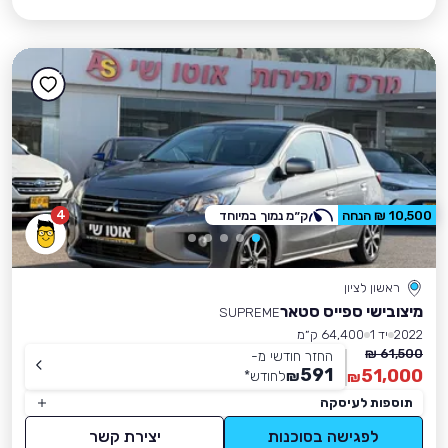
4
10,500 ₪ הנחה
ק״מ נמוך במיוחד
ראשון לציון
מיצובישי ספייס סטאר
SUPREME
2022
יד 1
64,400 ק״מ
61,500 ₪
החזר חודשי מ-
591
51,000
₪
לחודש
*
₪
תוספות לעיסקה
לפגישה בסוכנות
יצירת קשר