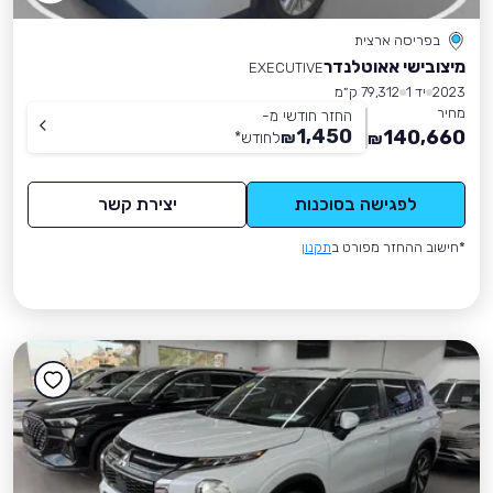
בפריסה ארצית
מיצובישי אאוטלנדר
EXECUTIVE
2023
יד 1
79,312 ק״מ
מחיר
החזר חודשי מ-
1,450
140,660
₪
לחודש
*
₪
לפגישה בסוכנות
יצירת קשר
*חישוב ההחזר מפורט ב
תקנון