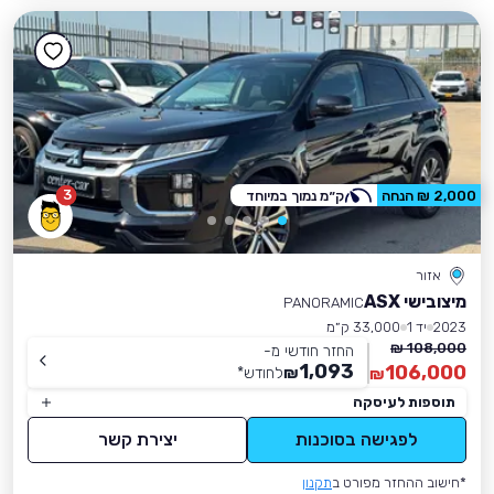
3
2,000 ₪ הנחה
ק״מ נמוך במיוחד
אזור
מיצובישי ASX
PANORAMIC
2023
יד 1
33,000 ק״מ
108,000 ₪
החזר חודשי מ-
1,093
106,000
₪
לחודש
*
₪
תוספות לעיסקה
לפגישה בסוכנות
יצירת קשר
*חישוב ההחזר מפורט ב
תקנון