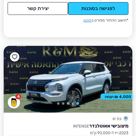
לפגישה בסוכנות
יצירת קשר
*חישוב ההחזר מפורט ב
תקנון
4
4,000 ₪ הנחה
בת ים
מיצובישי אאוטלנדר
INTENSE
2023
יד 1
90,000 ק״מ