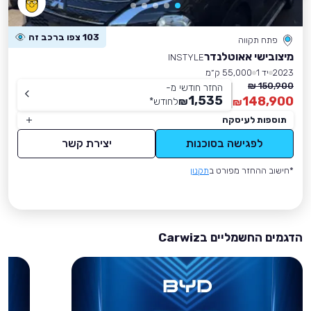
103 צפו ברכב זה
פתח תקווה
מיצובישי אאוטלנדר
INSTYLE
2023
יד 1
55,000 ק״מ
150,900 ₪
החזר חודשי מ-
1,535
148,900
₪
לחודש
*
₪
תוספות לעיסקה
לפגישה בסוכנות
יצירת קשר
*חישוב ההחזר מפורט ב
תקנון
הדגמים החשמליים בCarwiz