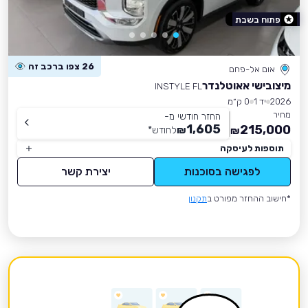
פתוח בשבת
26 צפו ברכב זה
אום אל-פחם
מיצובישי אאוטלנדר
INSTYLE FL
2026
יד 1
0 ק״מ
מחיר
החזר חודשי מ-
1,605
215,000
₪
לחודש
*
₪
תוספות לעיסקה
לפגישה בסוכנות
יצירת קשר
*חישוב ההחזר מפורט ב
תקנון