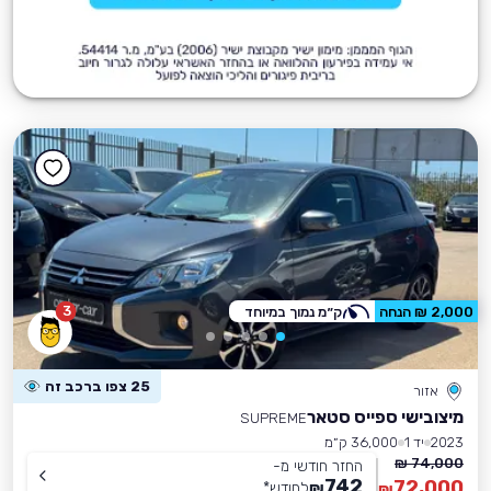
3
2,000 ₪ הנחה
ק״מ נמוך במיוחד
25 צפו ברכב זה
אזור
מיצובישי ספייס סטאר
SUPREME
2023
יד 1
36,000 ק״מ
74,000 ₪
החזר חודשי מ-
742
72,000
₪
לחודש
*
₪