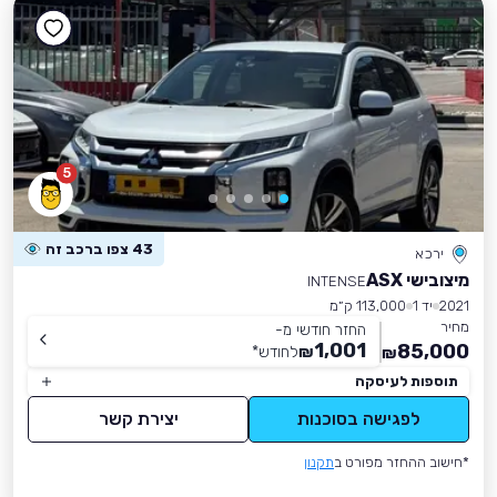
5
43 צפו ברכב זה
ירכא
מיצובישי ASX
INTENSE
2021
יד 1
113,000 ק״מ
מחיר
החזר חודשי מ-
1,001
85,000
₪
לחודש
*
₪
תוספות לעיסקה
לפגישה בסוכנות
יצירת קשר
*חישוב ההחזר מפורט ב
תקנון