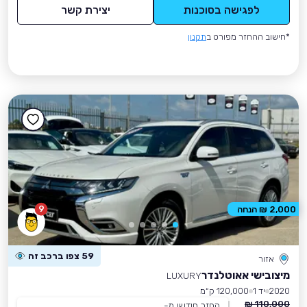
לפגישה בסוכנות
יצירת קשר
*חישוב ההחזר מפורט ב
תקנון
9
2,000 ₪ הנחה
59 צפו ברכב זה
אזור
מיצובישי אאוטלנדר
LUXURY
2020
יד 1
120,000 ק״מ
110,000 ₪
החזר חודשי מ-