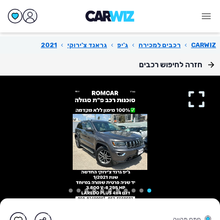
CARWIZ
›
רכבים למכירה
›
ג'יפ
›
גראנד צ'ירוקי
›
2021
חזרה לחיפוש רכבים
פתח תקווה