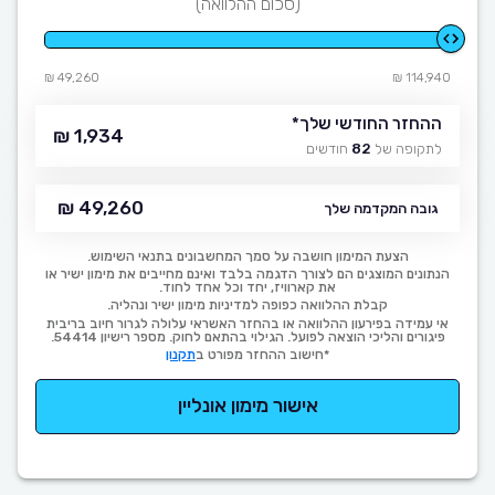
(סכום ההלוואה)
49,260 ₪
114,940 ₪
ההחזר החודשי שלך
*
1,934 ₪
לתקופה של
82
חודשים
49,260 ₪
גובה המקדמה שלך
הצעת המימון חושבה על סמך המחשבונים בתנאי השימוש.
הנתונים המוצגים הם לצורך הדגמה בלבד ואינם מחייבים את מימון ישיר או
את קארוויז, יחד וכל אחד לחוד.
קבלת ההלוואה כפופה למדיניות מימון ישיר ונהליה.
אי עמידה בפירעון ההלוואה או בהחזר האשראי עלולה לגרור חיוב בריבית
פיגורים והליכי הוצאה לפועל. הגילוי בהתאם לחוק. מספר רישיון 54414.
*חישוב ההחזר מפורט ב
תקנון
אישור מימון אונליין