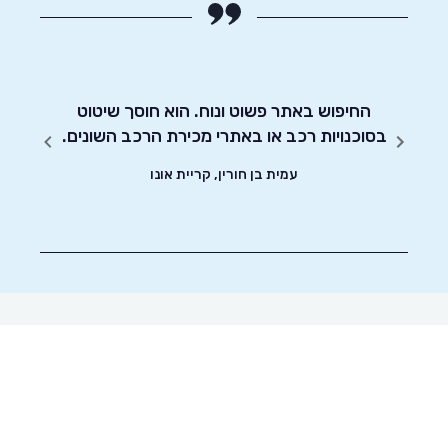
לאתר
קארוויז ועד שסגרתי עסקה עברו פחות מ24
החיפוש באתר פשוט ונוח. הוא חוסך שיטוט
אדיבו
הקשה
בסוכנויות רכב או באתרי מכירת הרכב השונים.
צאת עם
עמית בן חורין, קריית אונו