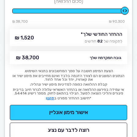
(סכום ההלוואה)
38,700 ₪
90,300 ₪
ההחזר החודשי שלך
*
1,520 ₪
לתקופה של
82
חודשים
38,700 ₪
גובה המקדמה שלך
הצעת המימון חושבה על סמך המחשבונים בתנאי השימוש.
הנתונים המוצגים הם לצורך הדגמה בלבד ואינם מחייבים את מימון ישיר או
את קארוויז, יחד וכל אחד לחוד.
קבלת ההלוואה כפופה למדיניות מימון ישיר ונהליה.
אי עמידה בפירעון ההלוואה או בהחזר האשראי עלולה לגרור חיוב בריבית
פיגורים והליכי הוצאה לפועל. הגילוי בהתאם לחוק. מספר רישיון 54414.
*חישוב ההחזר מפורט ב
תקנון
אישור מימון אונליין
רוצה לדבר עם נציג