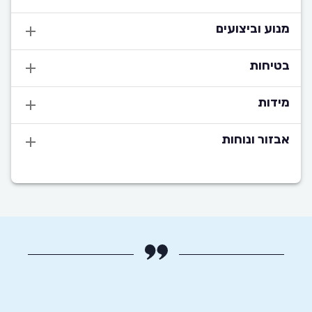
מנוע וביצועים
בטיחות
מידות
אבזור ונוחות
לאתר
קארוויז ועד שסגרתי עסקה עברו פחות מ24