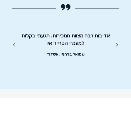
השימו
המחירים
יטוט
אדיבות רבה מצוות המכירות. הגעתי בקלות
ואת כל
שונים.
למעמד הטרייד אין
ונוח יו
שצריך
שמואל ברהמי, אשדוד