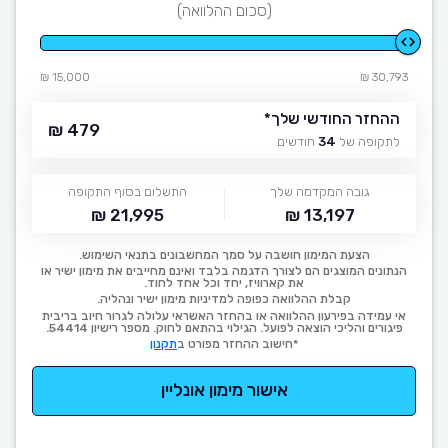
(סכום ההלוואה)
15,000 ₪
30,793 ₪
ההחזר החודשי שלך
*
479 ₪
לתקופה של
34
חודשים
גובה המקדמה שלך
התשלום בסוף התקופה
21,995 ₪
13,197 ₪
הצעת המימון חושבה על סמך המחשבונים בתנאי השימוש.
הנתונים המוצגים הם לצורך הדגמה בלבד ואינם מחייבים את מימון ישיר או
את קארוויז, יחד וכל אחד לחוד.
קבלת ההלוואה כפופה למדיניות מימון ישיר ונהליה.
אי עמידה בפירעון ההלוואה או בהחזר האשראי עלולה לגרור חיוב בריבית
פיגורים והליכי הוצאה לפועל. הגילוי בהתאם לחוק. מספר רישיון 54414.
*חישוב ההחזר מפורט ב
תקנון
אישור מימון אונליין