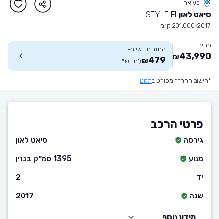
מע'אר
סיאט לאון
STYLE FL
2017
201,000 ק״מ
מחיר
החזר חודשי מ-
43,990
₪
479
₪
לחודש
*
*חישוב ההחזר מפורט ב
תקנון
פרטי הרכב
גירסה
סיאט לאון
מנוע
1395 סמ״ק בנזין
יד
2
שנה
2017
מידע נוסף