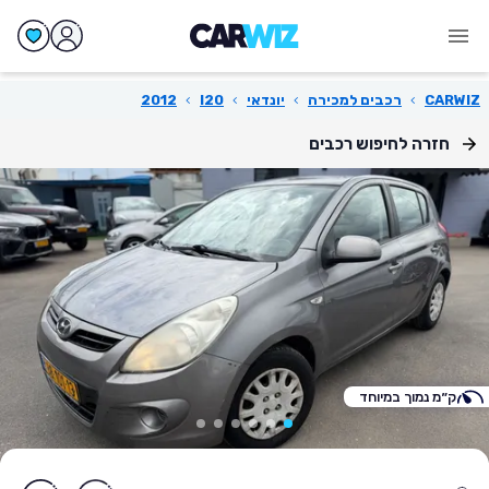
CARWIZ
›
רכבים למכירה
›
יונדאי
›
I20
›
2012
חזרה לחיפוש רכבים
ק״מ נמוך במיוחד