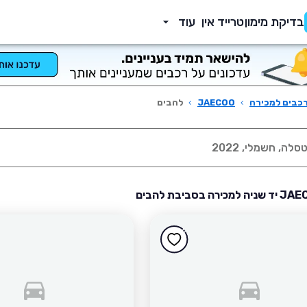
בדיקת מימון
טרייד אין
עוד
כבים למכירה
›
JAECOO
›
להבים