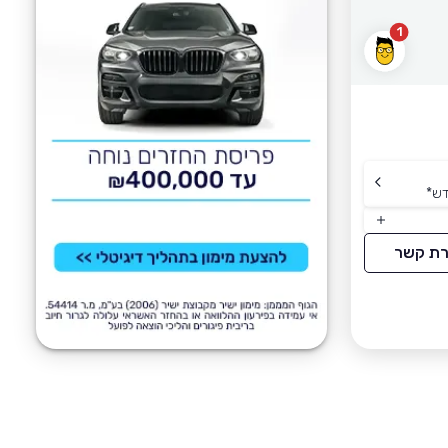
1
דש
*
רת קשר