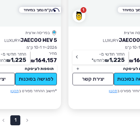
וך במיוחד
1
ק״מ נמוך במיוחד
סה ארצית
בפריסה ארצית
JAECOO HEV 5
JAECOO
LUXURY
LUXURY
10 ק״מ
2026
יד 1
10 ק״מ
מחיר
החזר חודשי מ-
החזר חודשי מ-
1,225
1,225
164,157
16
₪
לחודש
*
₪
לחו
₪
₪
 לעיסקה
תוספות לעיסקה
ה בסוכנות
יצירת קשר
לפגישה בסוכנות
יצי
חזר מפורט ב
תקנון
*חישוב ההחזר מפורט ב
תקנון
1