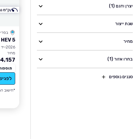
יצרן ודגם (1)
ק״מ נמ
שנת ייצור
בפרי
 HEV 5
מחיר
2026
יד 1
מחיר
בחרו אזור (1)
4,157
תוספות
סננים נוספים
לפגיש
*חישוב הה