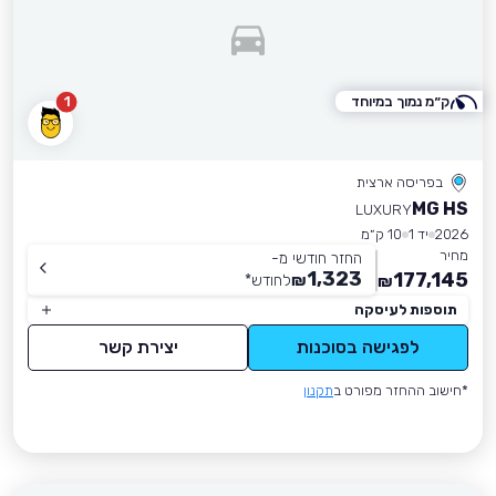
ק״מ נמוך במיוחד
1
בפריסה ארצית
MG HS
LUXURY
2026
יד 1
10 ק״מ
מחיר
החזר חודשי מ-
1,323
177,145
₪
לחודש
*
₪
תוספות לעיסקה
לפגישה בסוכנות
יצירת קשר
*חישוב ההחזר מפורט ב
תקנון