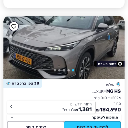
פתוח בשבת
38 צפו ברכב זה
מע'אר
MG HS
LUXURY
2026
יד 0
0 ק״מ
מחיר
החזר חודשי מ-
1,381
184,990
₪
לחודש
*
₪
תוספות לעיסקה
לפגישה בסוכנות
יצירת קשר