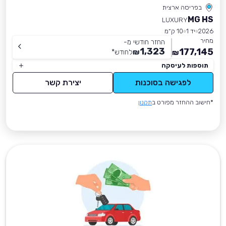
בפריסה ארצית
MG HS
LUXURY
2026
יד 1
10 ק״מ
מחיר
החזר חודשי מ-
1,323
177,145
₪
לחודש
*
₪
תוספות לעיסקה
לפגישה בסוכנות
יצירת קשר
*חישוב ההחזר מפורט ב
תקנון