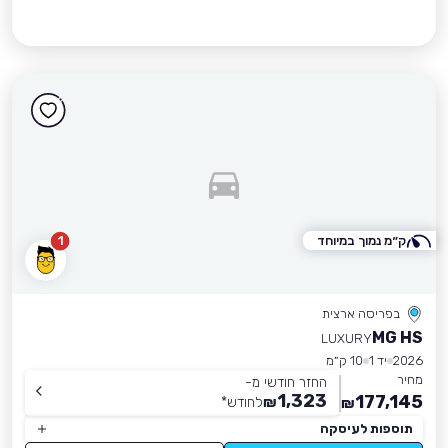
ק״מ נמוך במיוחד
1
בפריסה ארצית
MG HS
LUXURY
2026
יד 1
10 ק״מ
מחיר
החזר חודשי מ-
1,323
177,145
₪
לחודש
*
₪
תוספות לעיסקה