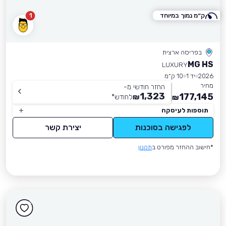
ק״מ נמוך במיוחד
1
בפריסה ארצית
MG HS
LUXURY
2026
יד 1
10 ק״מ
מחיר
החזר חודשי מ-
1,323
177,145
₪
לחודש
*
₪
תוספות לעיסקה
לפגישה בסוכנות
יצירת קשר
*חישוב ההחזר מפורט ב
תקנון