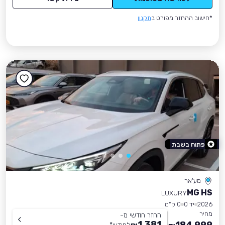
*חישוב ההחזר מפורט ב
תקנון
פתוח בשבת
מע'אר
MG HS
LUXURY
2026
יד 0
0 ק״מ
מחיר
החזר חודשי מ-
1,381