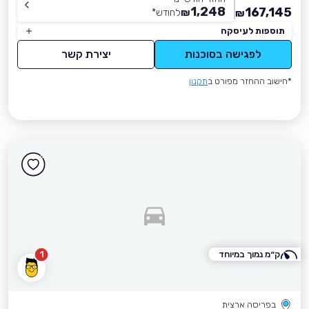
1,248
167,145
₪
לחודש
*
₪
תוספות לעיסקה
לפגישה בסוכנות
יצירת קשר
*חישוב ההחזר מפורט ב
תקנון
ק״מ נמוך במיוחד
1
בפריסה ארצית