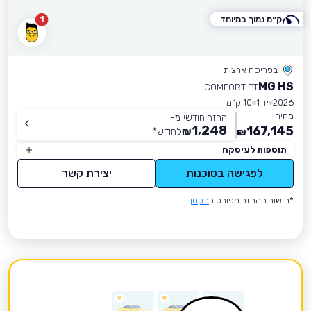
ק״מ נמוך במיוחד
1
בפריסה ארצית
MG HS
COMFORT PT
2026
יד 1
10 ק״מ
מחיר
החזר חודשי מ-
1,248
167,145
₪
לחודש
*
₪
תוספות לעיסקה
לפגישה בסוכנות
יצירת קשר
*חישוב ההחזר מפורט ב
תקנון