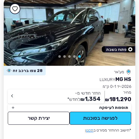
פתוח בשבת
28 צפו ברכב זה
מע'אר
MG HS
LUXURY
2026
יד 1
0 ק״מ
מחיר
החזר חודשי מ-
1,354
181,290
₪
לחודש
*
₪
תוספות לעיסקה
לפגישה בסוכנות
יצירת קשר
*חישוב ההחזר מפורט ב
תקנון