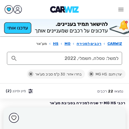
CARWIZ
›
רכבים למכירה
›
MG
›
HS
›
מע'אר
יצרן ודגם: MG HS
בחרו אזור: 30 ק"מ סביב מע'אר
מיון וסינון
(2)
נמצאו
רכבים
22
רכבי MG HS יד שניה למכירה בסביבת מע'אר