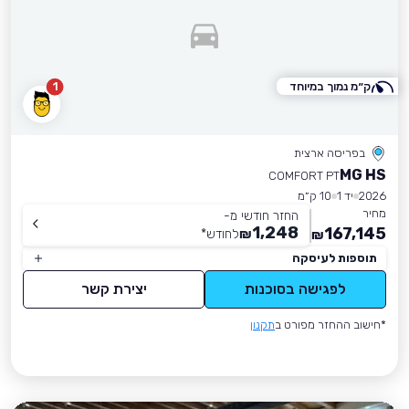
ק״מ נמוך במיוחד
1
בפריסה ארצית
MG HS
COMFORT PT
2026
יד 1
10 ק״מ
מחיר
החזר חודשי מ-
1,248
167,145
₪
לחודש
*
₪
תוספות לעיסקה
לפגישה בסוכנות
יצירת קשר
*חישוב ההחזר מפורט ב
תקנון