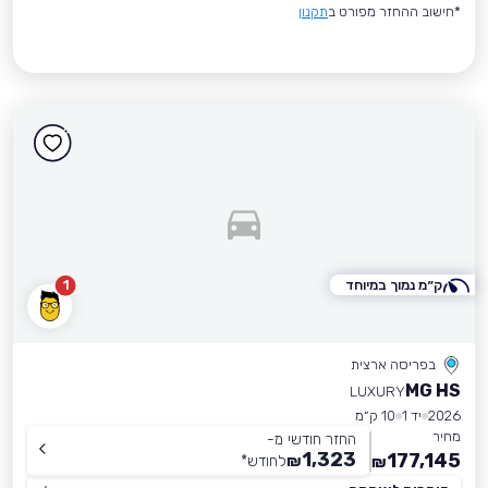
*חישוב ההחזר מפורט ב
תקנון
ק״מ נמוך במיוחד
1
בפריסה ארצית
MG HS
LUXURY
2026
יד 1
10 ק״מ
מחיר
החזר חודשי מ-
1,323
177,145
₪
לחודש
*
₪