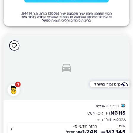
ק״מ נמוך במיוחד
1
בפריסה ארצית
MG HS
COMFORT PT
2026
יד 1
10 ק״מ
מחיר
החזר חודשי מ-
1,248
167,145
₪
לחודש
*
₪