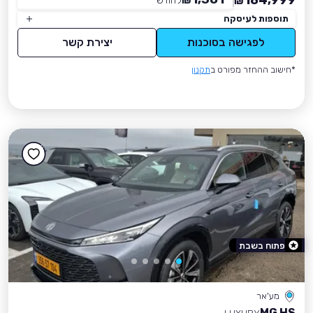
184,999
₪
לחודש
*
₪
תוספות לעיסקה
לפגישה בסוכנות
יצירת קשר
*חישוב ההחזר מפורט ב
תקנון
פתוח בשבת
מע'אר
MG HS