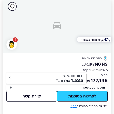
ק״מ נמוך במיוחד
1
בפריסה ארצית
MG HS
LUXURY
2026
יד 1
10 ק״מ
מחיר
החזר חודשי מ-
1,323
177,145
₪
לחודש
*
₪
תוספות לעיסקה
לפגישה בסוכנות
יצירת קשר
*חישוב ההחזר מפורט ב
תקנון