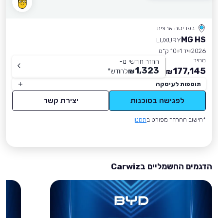
בפריסה ארצית
MG HS
LUXURY
2026
יד 1
10 ק״מ
מחיר
החזר חודשי מ-
1,323
177,145
₪
לחודש
*
₪
תוספות לעיסקה
לפגישה בסוכנות
יצירת קשר
*חישוב ההחזר מפורט ב
תקנון
הדגמים החשמליים בCarwiz