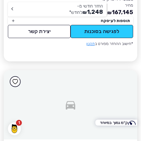
מחיר
החזר חודשי מ-
1,248
167,145
₪
לחודש
*
₪
תוספות לעיסקה
לפגישה בסוכנות
יצירת קשר
*חישוב ההחזר מפורט ב
תקנון
ק״מ נמוך במיוחד
1