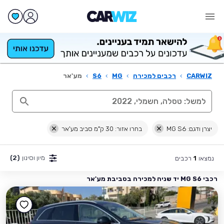
CARWIZ
›
רכבים למכירה
›
MG
›
S6
›
מע'אר
יצרן ודגם: MG S6
בחרו אזור: 30 ק"מ סביב מע'אר
מיון וסינון
(2)
נמצאו
רכבים
1
רכבי MG S6 יד שניה למכירה בסביבת מע'אר