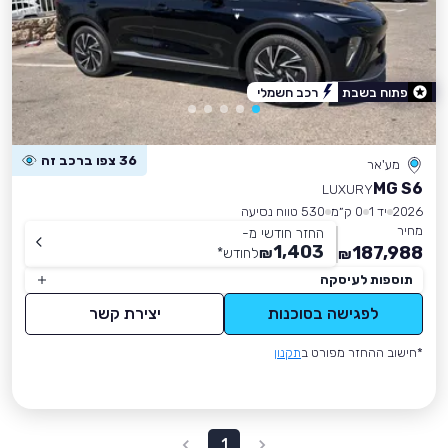
פתוח בשבת
רכב חשמלי
36 צפו ברכב זה
מע'אר
MG S6
LUXURY
2026
יד 1
0 ק״מ
530 טווח נסיעה
מחיר
החזר חודשי מ-
1,403
187,988
₪
לחודש
*
₪
תוספות לעיסקה
לפגישה בסוכנות
יצירת קשר
*חישוב ההחזר מפורט ב
תקנון
1