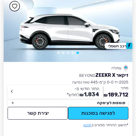
רכב חשמלי
עפולה
זיקאר ZEEKR X
BEYOND
2025
יד 0
0 ק״מ
445 טווח נסיעה
מחיר
החזר חודשי מ-
1,834
189,712
₪
לחודש
*
₪
תוספות לעיסקה
לפגישה בסוכנות
יצירת קשר
*חישוב ההחזר מפורט ב
תקנון