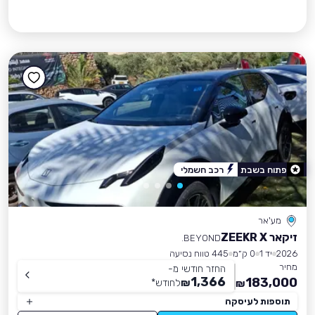
פתוח בשבת
רכב חשמלי
מע'אר
זיקאר ZEEKR X
BEYOND.
2026
יד 1
0 ק״מ
445 טווח נסיעה
מחיר
החזר חודשי מ-
1,366
183,000
₪
לחודש
*
₪
תוספות לעיסקה