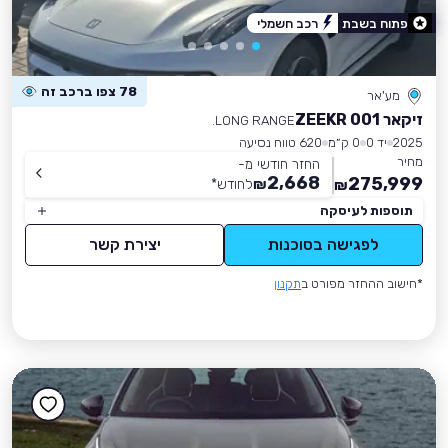
פתוח בשבת
רכב חשמלי
78 צפו ברכב זה
מע'אר
זיקאר ZEEKR 001
LONG RANGE.
2025
יד 0
0 ק״מ
620 טווח נסיעה
מחיר
החזר חודשי מ-
2,668
275,999
₪
לחודש
*
₪
תוספות לעיסקה
לפגישה בסוכנות
יצירת קשר
*חישוב ההחזר מפורט ב
תקנון