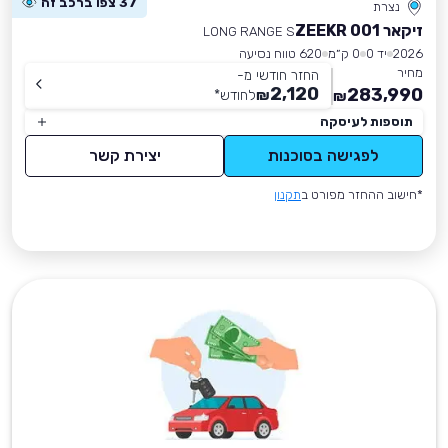
37 צפו ברכב זה
נצרת
זיקאר ZEEKR 001
LONG RANGE S
2026
יד 0
0 ק״מ
620 טווח נסיעה
מחיר
החזר חודשי מ-
2,120
283,990
₪
לחודש
*
₪
תוספות לעיסקה
לפגישה בסוכנות
יצירת קשר
*חישוב ההחזר מפורט ב
תקנון