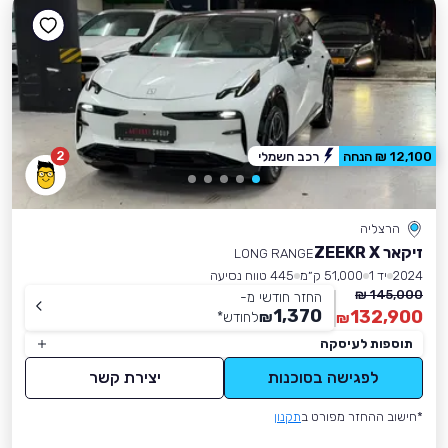
2
12,100 ₪ הנחה
רכב חשמלי
הרצליה
זיקאר ZEEKR X
LONG RANGE
2024
יד 1
51,000 ק״מ
445 טווח נסיעה
145,000 ₪
החזר חודשי מ-
1,370
132,900
₪
לחודש
*
₪
תוספות לעיסקה
לפגישה בסוכנות
יצירת קשר
*חישוב ההחזר מפורט ב
תקנון