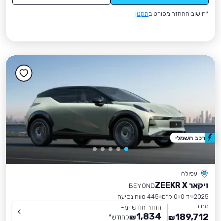
*חישוב ההחזר מפורט ב
תקנון
רכב חשמלי
עפולה
זיקאר ZEEKR X
BEYOND
2025
יד 0
0 ק״מ
445 טווח נסיעה
מחיר
החזר חודשי מ-
1,834
189,712
₪
לחודש
*
₪