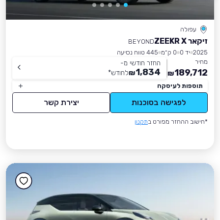
עפולה
זיקאר ZEEKR X
BEYOND
2025
יד 0
0 ק״מ
445 טווח נסיעה
מחיר
החזר חודשי מ-
1,834
189,712
₪
לחודש
*
₪
תוספות לעיסקה
לפגישה בסוכנות
יצירת קשר
*חישוב ההחזר מפורט ב
תקנון