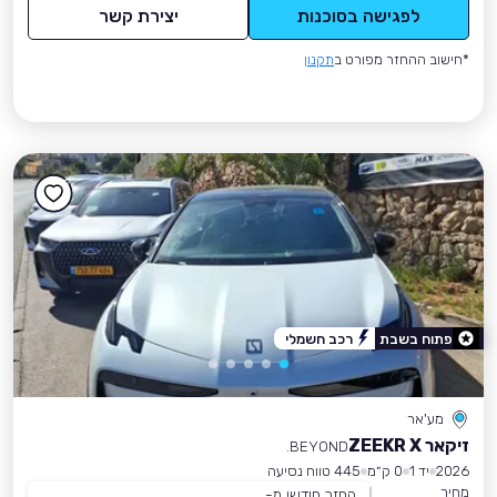
לפגישה בסוכנות
יצירת קשר
*חישוב ההחזר מפורט ב
תקנון
פתוח בשבת
רכב חשמלי
מע'אר
זיקאר ZEEKR X
BEYOND.
2026
יד 1
0 ק״מ
445 טווח נסיעה
מחיר
החזר חודשי מ-