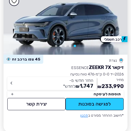
רכב חשמלי
45 צפו ברכב זה
נצרת
זיקאר ZEEKR 7X
ESSENCE
2026
יד 0
0 ק״מ
476 טווח נסיעה
מחיר
החזר חודשי מ-
1,747
233,990
₪
לחודש
*
₪
תוספות לעיסקה
לפגישה בסוכנות
יצירת קשר
*חישוב ההחזר מפורט ב
תקנון