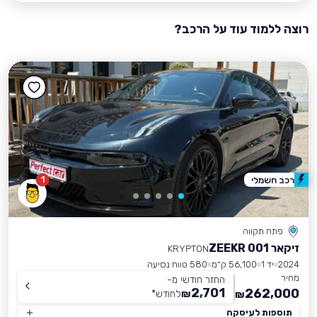
רוצה ללמוד עוד על הרכב?
1
רכב חשמלי
פתח תקווה
זיקאר ZEEKR 001
KRYPTON
2024
יד 1
56,100 ק״מ
580 טווח נסיעה
מחיר
החזר חודשי מ-
2,701
262,000
₪
לחודש
*
₪
תוספות לעיסקה