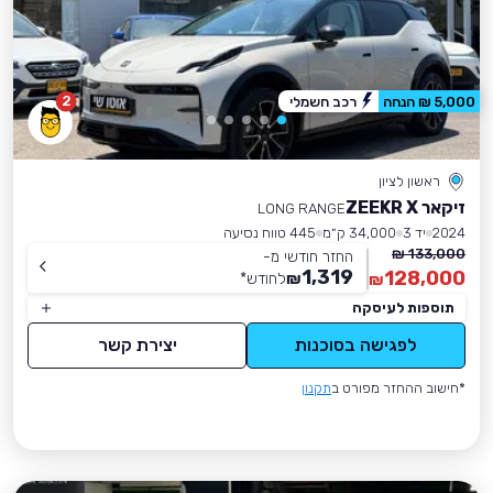
2
5,000 ₪ הנחה
רכב חשמלי
ראשון לציון
זיקאר ZEEKR X
LONG RANGE
2024
יד 3
34,000 ק״מ
445 טווח נסיעה
133,000 ₪
החזר חודשי מ-
1,319
128,000
₪
לחודש
*
₪
תוספות לעיסקה
לפגישה בסוכנות
יצירת קשר
*חישוב ההחזר מפורט ב
תקנון