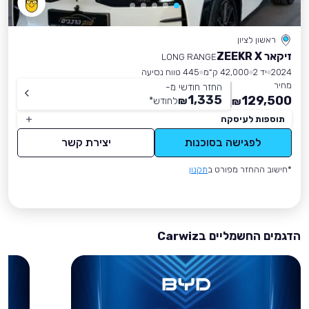
ראשון לציון
זיקאר ZEEKR X
LONG RANGE
2024
יד 2
42,000 ק״מ
445 טווח נסיעה
מחיר
החזר חודשי מ-
1,335
129,500
₪
לחודש
*
₪
תוספות לעיסקה
לפגישה בסוכנות
יצירת קשר
*חישוב ההחזר מפורט ב
תקנון
הדגמים החשמליים בCarwiz