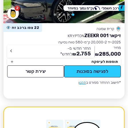
2
רכב חשמלי
ק״מ נמוך במיוחד
22 צפו ברכב זה
קרית שמונה
זיקאר ZEEKR 001
KRYPTON
2025
יד 2
20,000 ק״מ
580 טווח נסיעה
מחיר
החזר חודשי מ-
2,755
285,000
₪
לחודש
*
₪
תוספות לעיסקה
לפגישה בסוכנות
יצירת קשר
*חישוב ההחזר מפורט ב
תקנון