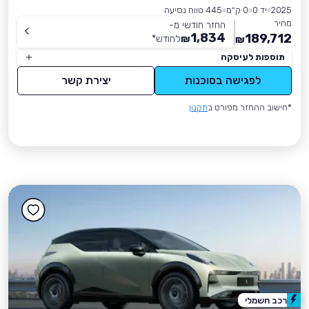
2025
יד 0
0 ק״מ
445 טווח נסיעה
מחיר
החזר חודשי מ-
1,834
189,712
₪
לחודש
*
₪
תוספות לעיסקה
לפגישה בסוכנות
יצירת קשר
*חישוב ההחזר מפורט ב
תקנון
רכב חשמלי