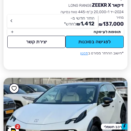
זיקאר ZEEKR X
LONG RANGE
2024
יד 1
20,000 ק״מ
445 טווח נסיעה
מחיר
החזר חודשי מ-
1,412
137,000
₪
לחודש
*
₪
תוספות לעיסקה
לפגישה בסוכנות
יצירת קשר
*חישוב ההחזר מפורט ב
תקנון
2
רכב חשמלי