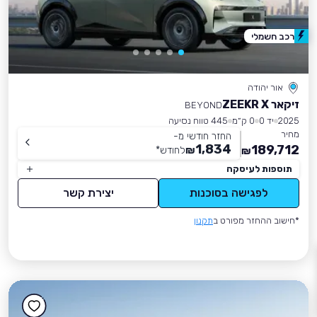
רכב חשמלי
אור יהודה
זיקאר ZEEKR X
BEYOND
2025
יד 0
0 ק״מ
445 טווח נסיעה
מחיר
החזר חודשי מ-
1,834
189,712
₪
לחודש
*
₪
תוספות לעיסקה
לפגישה בסוכנות
יצירת קשר
*חישוב ההחזר מפורט ב
תקנון