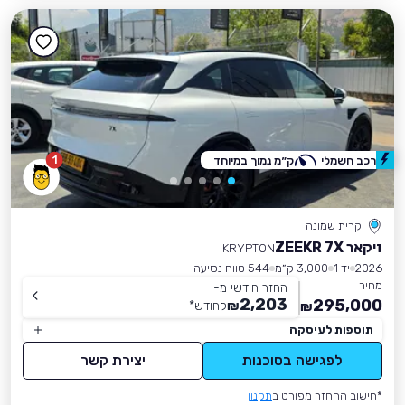
1
רכב חשמלי
ק״מ נמוך במיוחד
קרית שמונה
זיקאר ZEEKR 7X
KRYPTON
2026
יד 1
3,000 ק״מ
544 טווח נסיעה
מחיר
החזר חודשי מ-
2,203
295,000
₪
לחודש
*
₪
תוספות לעיסקה
לפגישה בסוכנות
יצירת קשר
*חישוב ההחזר מפורט ב
תקנון