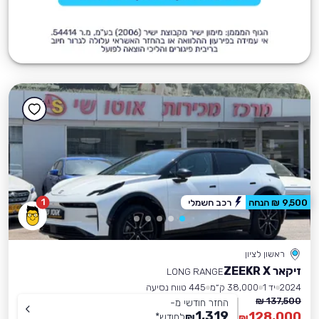
1
9,500 ₪ הנחה
רכב חשמלי
ראשון לציון
זיקאר ZEEKR X
LONG RANGE
2024
יד 1
38,000 ק״מ
445 טווח נסיעה
137,500 ₪
החזר חודשי מ-
1,319
128,000
₪
לחודש
*
₪