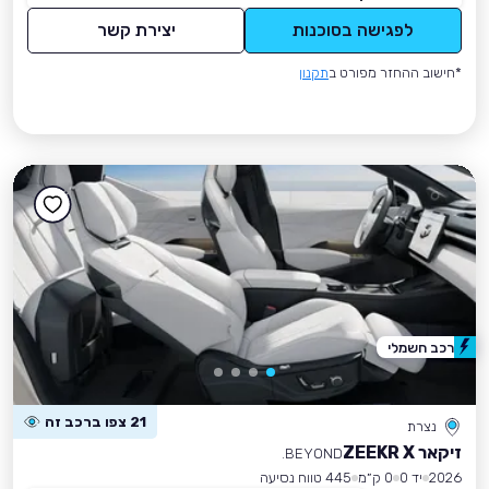
לפגישה בסוכנות
יצירת קשר
*חישוב ההחזר מפורט ב
תקנון
רכב חשמלי
21 צפו ברכב זה
נצרת
זיקאר ZEEKR X
BEYOND.
2026
יד 0
0 ק״מ
445 טווח נסיעה