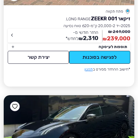
פתח תקווה
זיקאר ZEEKR 001
LONG RANGE.
2025
יד 2
20,000 ק״מ
620 טווח נסיעה
249,000 ₪
החזר חודשי מ-
2,310
239,000
₪
לחודש
*
₪
תוספות לעיסקה
לפגישה בסוכנות
יצירת קשר
*חישוב ההחזר מפורט ב
תקנון