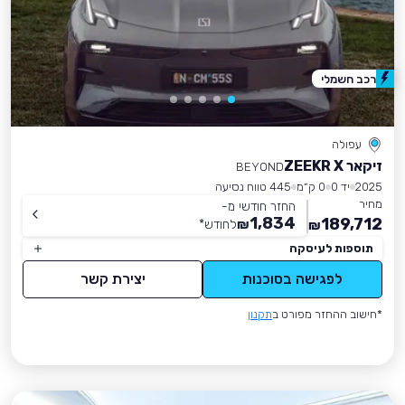
רכב חשמלי
עפולה
זיקאר ZEEKR X
BEYOND
2025
יד 0
0 ק״מ
445 טווח נסיעה
מחיר
החזר חודשי מ-
1,834
189,712
₪
לחודש
*
₪
תוספות לעיסקה
לפגישה בסוכנות
יצירת קשר
*חישוב ההחזר מפורט ב
תקנון