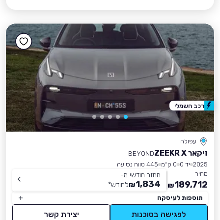
רכב חשמלי
עפולה
זיקאר ZEEKR X
BEYOND
2025
יד 0
0 ק״מ
445 טווח נסיעה
מחיר
החזר חודשי מ-
1,834
189,712
₪
לחודש
*
₪
תוספות לעיסקה
לפגישה בסוכנות
יצירת קשר