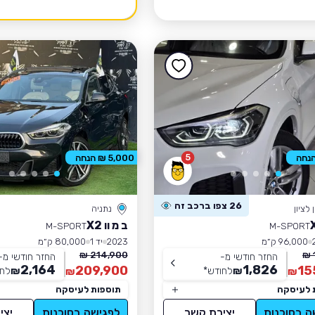
5
5,000 ₪ הנחה
26 צפו ברכב זה
לציון
נתניה
ב מ וו X2
M-SPORT
M-SPORT
96,000 ק״מ
2023
יד 1
80,000 ק״מ
214,900 ₪
החזר חודשי מ-
החזר חודשי מ-
2,164
1,826
209,900
15
₪
לחודש
*
₪
לחו
₪
₪
 לעיסקה
תוספות לעיסקה
ה בסוכנות
יצירת קשר
לפגישה בסוכנות
יצי