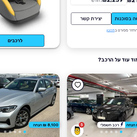
2,239
2
₪
לחודש
*
₪
ה בסוכנות
יצירת קשר
חזר מפורט ב
תקנון
לרכבים
וד עוד על הרכב?
5
רכב חשמלי
8,100 ₪ הנחה