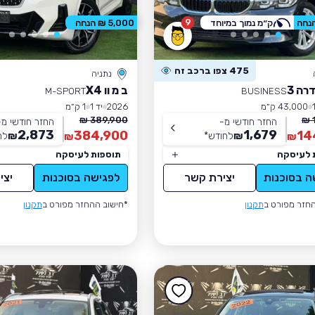
9
ק״מ נמוך במיוחד
5,000 ₪ הנחה
475 צפו ברכב זה
נתניה
רה 3
ב מ וו X4
M-SPORT
BUSINESS
43,000 ק״מ
2026
יד 1
1 ק״מ
389,900 ₪
החזר חודשי מ-
החזר חודשי מ-
2,873
1,679
384,900
14
₪
לחודש
*
₪
לח
₪
₪
 לעיסקה
תוספות לעיסקה
ה בסוכנות
יצירת קשר
לפגישה בסוכנות
יצי
חזר מפורט ב
תקנון
*חישוב ההחזר מפורט ב
תקנון