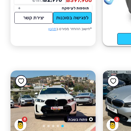
2,970
397,900
₪
לחודש
*
₪
תוספות לעיסקה
לפגישה בסוכנות
יצירת קשר
*חישוב ההחזר מפורט ב
תקנון
8
3
פתוח בשבת