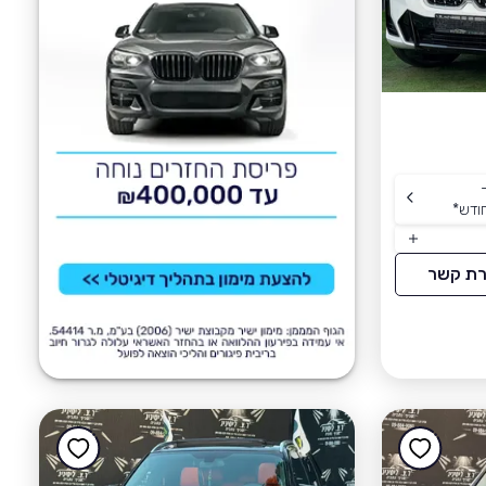
ודש
*
רת קשר