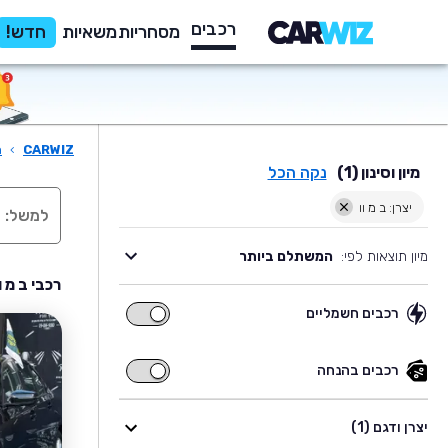
רכבים
מסחריות
משאיות
חדש!
CARWIZ
›
ר
מיון וסינון (1)
נקה הכל
יצרן: ב מ וו
מיון תוצאות לפי:
המשתלם ביותר
רכבי ב מ ו
רכבים חשמליים
רכבים
חשמליים
רכבים בהנחה
רכבים
בהנחה
יצרן ודגם (1)