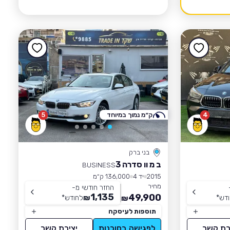
4
ק״מ נמוך במיוחד
5
בני ברק
ב מ וו סדרה 3
BUSINESS
2015
יד 4
136,000 ק״מ
מחיר
החזר חודשי מ-
1,135
49,900
דש
*
₪
לחודש
*
₪
תוספות לעיסקה
רת קשר
לפגישה בסוכנות
יצירת קשר