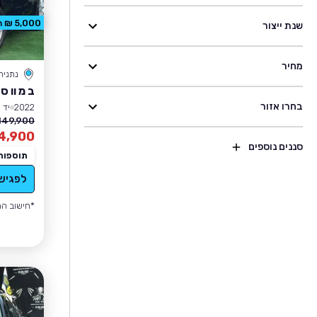
5,000 ₪ הנחה
שנת ייצור
מחיר
נתניה
ב מ וו סד
בחרו אזור
2022
יד 1
149,900 ₪
4,900
סננים נוספים
תוספות
לפגיש
*חישוב הה