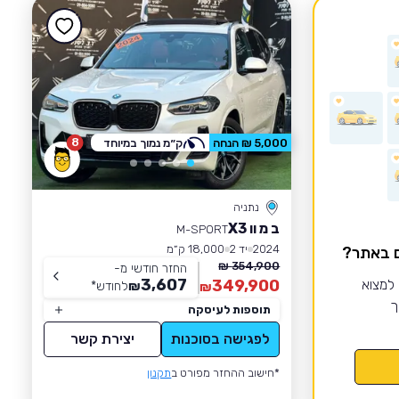
8
5,000 ₪ הנחה
ק״מ נמוך במיוחד
נתניה
ב מ וו X3
M-SPORT
2024
יד 2
18,000 ק״מ
ם באתר?
354,900 ₪
החזר חודשי מ-
3,607
 למצוא
349,900
₪
לחודש
*
₪
ך
תוספות לעיסקה
לפגישה בסוכנות
יצירת קשר
*חישוב ההחזר מפורט ב
תקנון