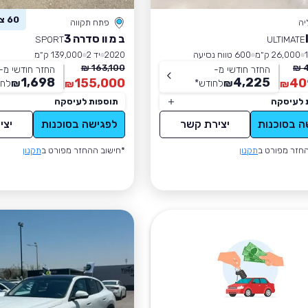
60 צפו ברכב זה
יה
פתח תקווה
ב מ וו סדרה 3
SPORT
ULTIMATE
26,000 ק״מ
600 טווח נסיעה
2020
יד 2
139,000 ק״מ
163,100 ₪
4
החזר חודשי מ-
החזר חודשי מ-
1,698
4,225
155,000
40
₪
לחודש
*
₪
לחו
₪
₪
 לעיסקה
תוספות לעיסקה
ה בסוכנות
יצירת קשר
לפגישה בסוכנות
יצי
חזר מפורט ב
תקנון
*חישוב ההחזר מפורט ב
תקנון