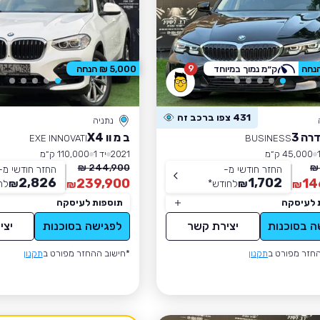
9
ק״מ נמוך במיוחד
5,000 ₪ הנחה
431 צפו ברכב זה
נתניה
רה 3
ב מ וו X4
EXE INNOVATI
BUSINESS
45,000 ק״מ
2021
יד 1
110,000 ק״מ
244,900 ₪
החזר חודשי מ-
החזר חודשי מ-
2,826
1,702
239,900
14
₪
לחודש
*
₪
לח
₪
₪
 לעיסקה
תוספות לעיסקה
ה בסוכנות
יצירת קשר
לפגישה בסוכנות
יצי
חזר מפורט ב
תקנון
*חישוב ההחזר מפורט ב
תקנון