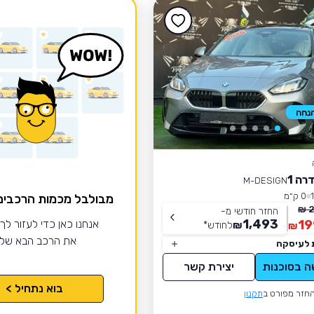
רה 1
M-DESIGN
0 ק״מ
מבולבל מכמות הרכבי
2
החזר חודשי מ-
1,493
19
אנחנו כאן כדי לעזור לך
₪
לחודש
*
₪
את הרכב הבא של
 לעיסקה
ה בסוכנות
יצירת קשר
בוא נתחיל >
חזר מפורט ב
תקנון