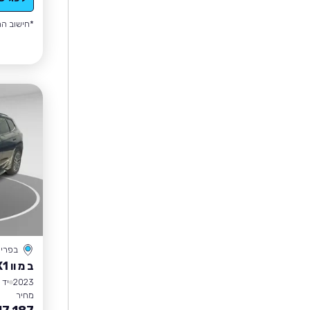
*חישוב הה
בפרי
ב מ וו X1
2023
יד 1
מחיר