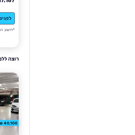
17,187
לפגיש
*חישוב הה
רוצה ללמ
40,100 ₪ הנחה