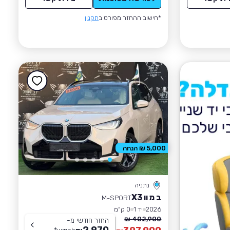
*חישוב ההחזר מפורט ב
תקנון
5,000 ₪ הנחה
נתניה
ב מ וו X3
M-SPORT
2026
יד 1
0 ק״מ
402,900 ₪
החזר חודשי מ-