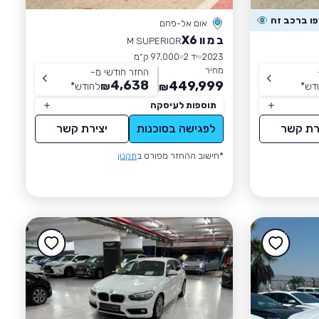
אום אל-פחם
ב מ וו X6
M SUPERIOR
2023
יד 2
97,000 ק״מ
מחיר
החזר חודשי מ-
4,638
449,999
דש
*
₪
לחודש
*
₪
תוספות לעיסקה
רת קשר
לפגישה בסוכנות
יצירת קשר
*חישוב ההחזר מפורט ב
תקנון