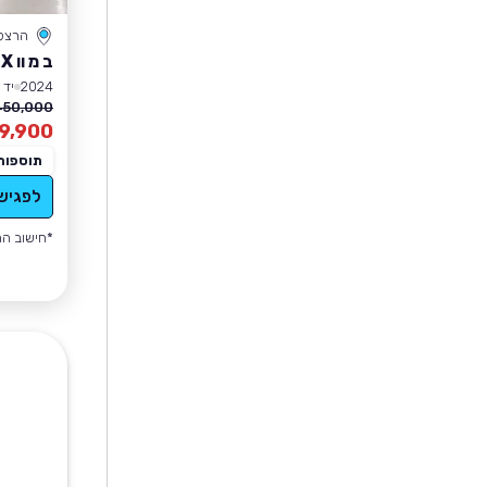
הרצל
ב מ וו IX
2024
יד 1
50,000 ₪
9,900
תוספות
לפגיש
*חישוב הה