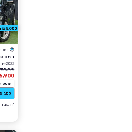
5,000 ₪ הנחה
נתניה
ב מ וו סד
2022
יד 1
151,900 ₪
6,900
תוספות
לפגיש
*חישוב הה