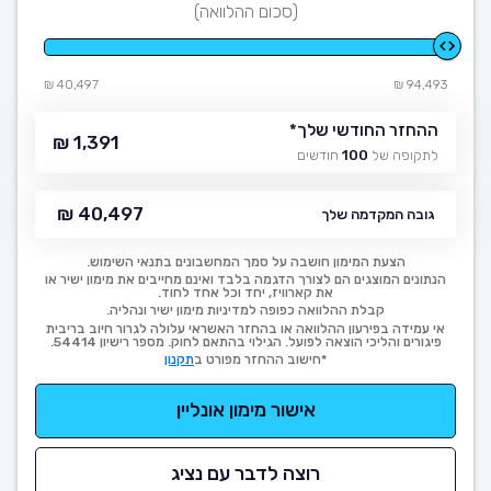
(סכום ההלוואה)
40,497 ₪
94,493 ₪
ההחזר החודשי שלך
*
1,391 ₪
לתקופה של
100
חודשים
40,497 ₪
גובה המקדמה שלך
הצעת המימון חושבה על סמך המחשבונים בתנאי השימוש.
הנתונים המוצגים הם לצורך הדגמה בלבד ואינם מחייבים את מימון ישיר או
את קארוויז, יחד וכל אחד לחוד.
קבלת ההלוואה כפופה למדיניות מימון ישיר ונהליה.
אי עמידה בפירעון ההלוואה או בהחזר האשראי עלולה לגרור חיוב בריבית
פיגורים והליכי הוצאה לפועל. הגילוי בהתאם לחוק. מספר רישיון 54414.
*חישוב ההחזר מפורט ב
תקנון
אישור מימון אונליין
רוצה לדבר עם נציג