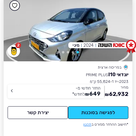
2024
מיני
2
בפריסה ארצית
יונדאי I10
PRIME PLUS
2023
יד 1
55,824 ק״מ
מחיר
החזר חודשי מ-
649
62,932
₪
לחודש
*
₪
לפגישה בסוכנות
יצירת קשר
*חישוב ההחזר מפורט ב
תקנון