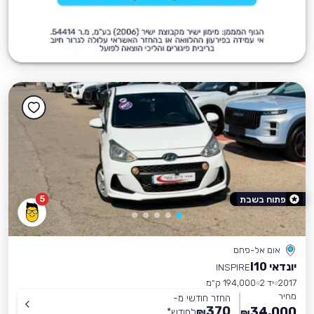
5
פתוח בשבת
אום אל-פחם
יונדאי I10
INSPIRE
2017
יד 2
194,000 ק״מ
מחיר
החזר חודשי מ-
370
34,000
₪
לחודש
*
₪