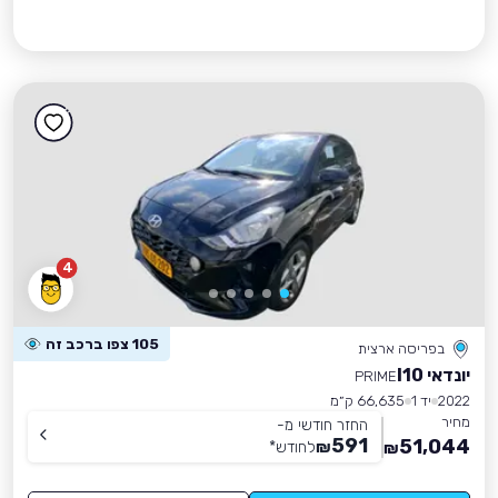
4
105 צפו ברכב זה
בפריסה ארצית
יונדאי I10
PRIME
2022
יד 1
66,635 ק״מ
מחיר
החזר חודשי מ-
591
51,044
₪
לחודש
*
₪