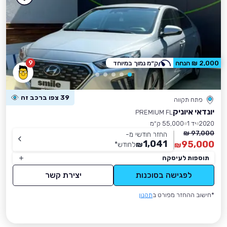
9
2,000 ₪ הנחה
ק״מ נמוך במיוחד
39 צפו ברכב זה
פתח תקווה
יונדאי איוניק
PREMIUM FL
2020
יד 1
55,000 ק״מ
97,000 ₪
החזר חודשי מ-
1,041
95,000
₪
לחודש
*
₪
תוספות לעיסקה
לפגישה בסוכנות
יצירת קשר
*חישוב ההחזר מפורט ב
תקנון