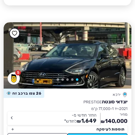
5
26 צפו ברכב זה
ירכא
יונדאי סונטה
PRESTIGE
2021
יד 1
77,000 ק״מ
מחיר
החזר חודשי מ-
1,649
140,000
₪
לחודש
*
₪
תוספות לעיסקה