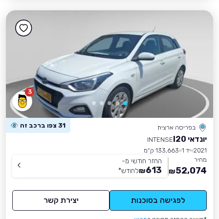
3
31 צפו ברכב זה
בפריסה ארצית
יונדאי I20
INTENSE
2021
יד 1
133,663 ק״מ
מחיר
החזר חודשי מ-
613
52,074
₪
לחודש
*
₪
לפגישה בסוכנות
יצירת קשר