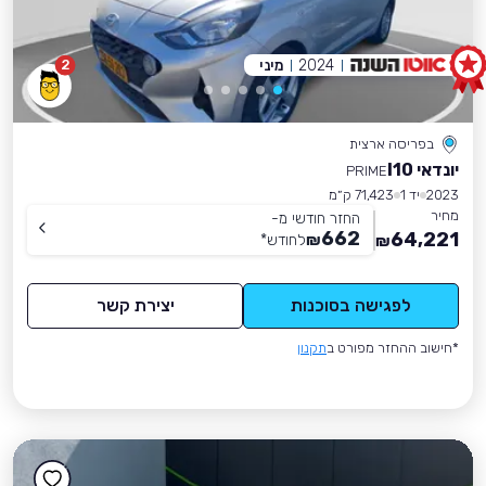
2024
מיני
2
בפריסה ארצית
יונדאי I10
PRIME
2023
יד 1
71,423 ק״מ
מחיר
החזר חודשי מ-
662
64,221
₪
לחודש
*
₪
לפגישה בסוכנות
יצירת קשר
*חישוב ההחזר מפורט ב
תקנון