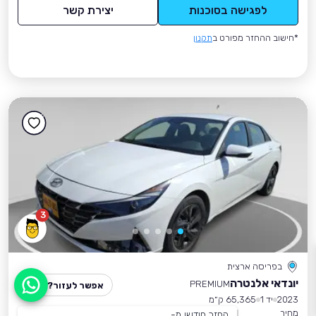
לפגישה בסוכנות
יצירת קשר
*חישוב ההחזר מפורט ב
תקנון
3
בפריסה ארצית
יונדאי אלנטרה
PREMIUM
אפשר לעזור?
2023
יד 1
65,365 ק״מ
מחיר
החזר חודשי מ-