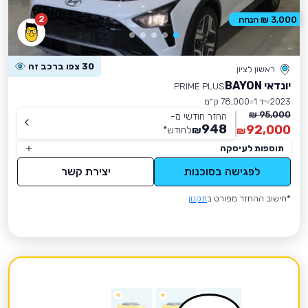
2
3,000 ₪ הנחה
30 צפו ברכב זה
ראשון לציון
יונדאי BAYON
PRIME PLUS
2023
יד 1
78,000 ק״מ
95,000 ₪
החזר חודשי מ-
948
92,000
₪
לחודש
*
₪
תוספות לעיסקה
לפגישה בסוכנות
יצירת קשר
*חישוב ההחזר מפורט ב
תקנון