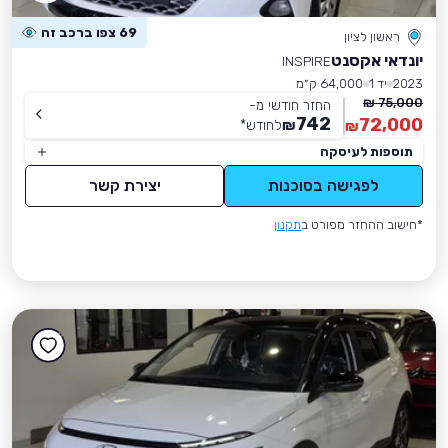
69 צפו ברכב זה
ראשון לציון
יונדאי אקסנט
INSPIRE
2023
יד 1
64,000 ק״מ
75,000 ₪
החזר חודשי מ-
742
72,000
₪
לחודש
*
₪
תוספות לעיסקה
לפגישה בסוכנות
יצירת קשר
*חישוב ההחזר מפורט ב
תקנון