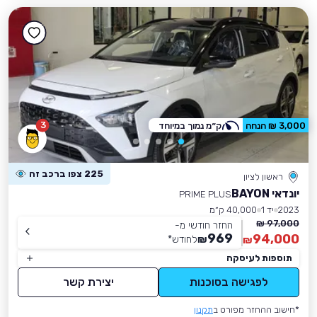
3
3,000 ₪ הנחה
ק״מ נמוך במיוחד
225 צפו ברכב זה
ראשון לציון
יונדאי BAYON
PRIME PLUS
2023
יד 1
40,000 ק״מ
97,000 ₪
החזר חודשי מ-
969
94,000
₪
לחודש
*
₪
תוספות לעיסקה
לפגישה בסוכנות
יצירת קשר
*חישוב ההחזר מפורט ב
תקנון