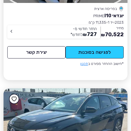
בפריסה ארצית
יונדאי I10
PRIME
2023
יד 1
11,335 ק״מ
מחיר
החזר חודשי מ-
727
70,522
₪
לחודש
*
₪
לפגישה בסוכנות
יצירת קשר
*חישוב ההחזר מפורט ב
תקנון