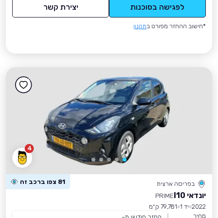
לפגישה בסוכנות
יצירת קשר
*חישוב ההחזר מפורט ב
תקנון
4
81 צפו ברכב זה
בפריסה ארצית
יונדאי I10
PRIME
2022
יד 1
79,781 ק״מ
מחיר
החזר חודשי מ-