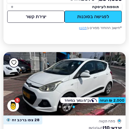
תוספות לעיסקה
לפגישה בסוכנות
יצירת קשר
*חישוב ההחזר מפורט ב
תקנון
5
2,000 ₪ הנחה
ק״מ נמוך במיוחד
28 צפו ברכב זה
פתח תקווה
יונדאי I10
INSIGHT