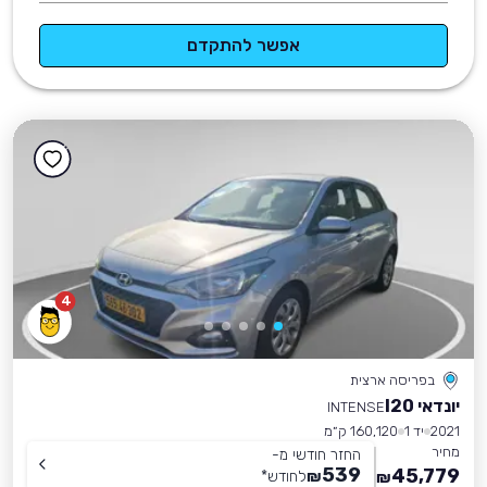
אפשר להתקדם
4
בפריסה ארצית
יונדאי I20
INTENSE
2021
יד 1
160,120 ק״מ
מחיר
החזר חודשי מ-
539
45,779
₪
לחודש
*
₪