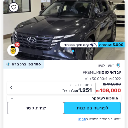
10
3,000 ₪ הנחה
ק״מ נמוך במיוחד
106 צפו ברכב זה
ראשון לציון
יונדאי טוסון
PREMIUM
2022
יד 1
30,000 ק״מ
111,000 ₪
החזר חודשי מ-
1,251
108,000
₪
לחודש
*
₪
תוספות לעיסקה
לפגישה בסוכנות
יצירת קשר
*חישוב ההחזר מפורט ב
תקנון