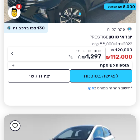
8
8,000 ₪ הנחה
130 צפו ברכב זה
פתח תקווה
יונדאי טוסון
PRESTIGE
2022
יד 1
88,000 ק״מ
120,000 ₪
החזר חודשי מ-
1,297
112,000
₪
לחודש
*
₪
תוספות לעיסקה
לפגישה בסוכנות
יצירת קשר
*חישוב ההחזר מפורט ב
תקנון