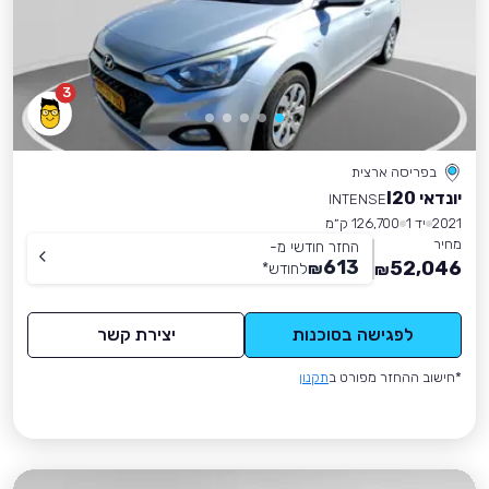
3
בפריסה ארצית
יונדאי I20
INTENSE
2021
יד 1
126,700 ק״מ
מחיר
החזר חודשי מ-
613
52,046
₪
לחודש
*
₪
לפגישה בסוכנות
יצירת קשר
*חישוב ההחזר מפורט ב
תקנון