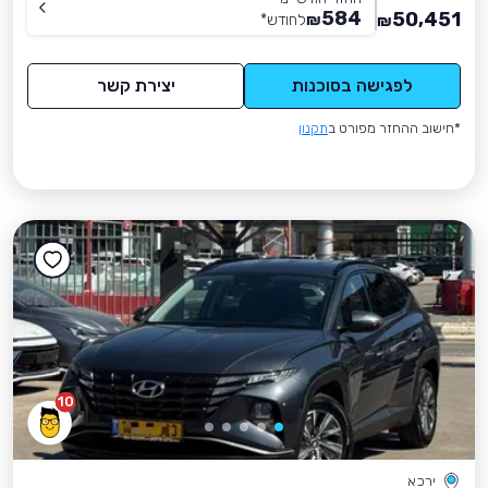
584
50,451
₪
לחודש
*
₪
לפגישה בסוכנות
יצירת קשר
*חישוב ההחזר מפורט ב
תקנון
10
ירכא