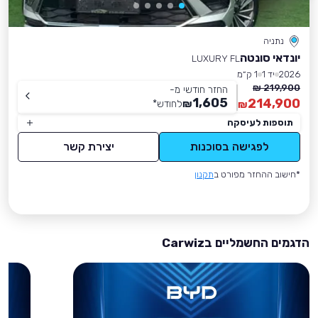
נתניה
יונדאי סונטה
LUXURY FL
2026
יד 1
1 ק״מ
219,900 ₪
החזר חודשי מ-
1,605
214,900
₪
לחודש
*
₪
תוספות לעיסקה
לפגישה בסוכנות
יצירת קשר
*חישוב ההחזר מפורט ב
תקנון
הדגמים החשמליים בCarwiz