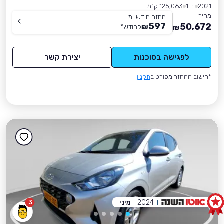
2021
יד 1
125,063 ק״מ
מחיר
החזר חודשי מ-
597
50,672
₪
לחודש
*
₪
לפגישה בסוכנות
יצירת קשר
*חישוב ההחזר מפורט ב
תקנון
2024
מיני
3