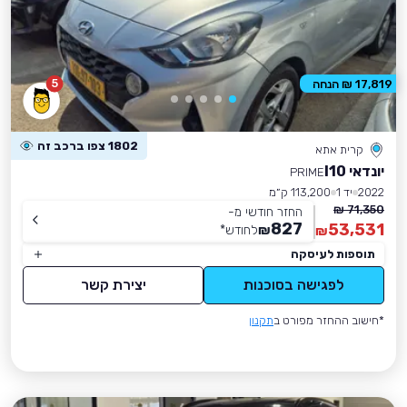
5
17,819 ₪ הנחה
1802 צפו ברכב זה
קרית אתא
יונדאי I10
PRIME
2022
יד 1
113,200 ק״מ
71,350 ₪
החזר חודשי מ-
827
53,531
₪
לחודש
*
₪
תוספות לעיסקה
לפגישה בסוכנות
יצירת קשר
*חישוב ההחזר מפורט ב
תקנון