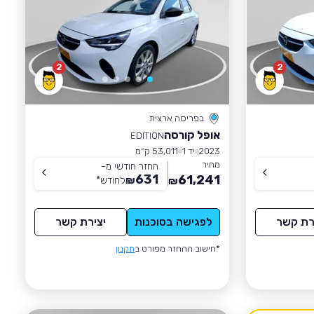
2
2
בפריסה ארצית
אופל קורסה
EDITION
2023
יד 1
53,011 ק״מ
מחיר
החזר חודשי מ-
631
61,241
₪
לחודש
*
₪
רת קשר
לפגישה בסוכנות
יצירת קשר
*חישוב ההחזר מפורט ב
תקנון