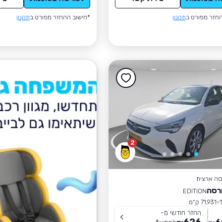
חזר מפורט ב
תקנון
*חישוב ההחזר מפורט ב
תקנון
2
סה ארצית
רסה
EDITION
71,931 ק״מ
החזר חודשי מ-