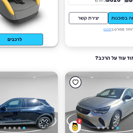
626
6
₪
לחודש
*
₪
ה בסוכנות
יצירת קשר
חזר מפורט ב
תקנון
לרכבים
וד עוד על הרכב?
2