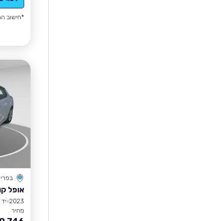
*חישוב הה
בפרי
אופל קו
2023
יד 1
מחיר