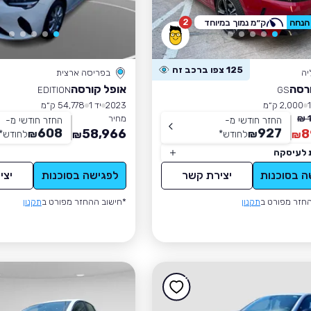
2
ק״מ נמוך במיוחד
125 צפו ברכב זה
יה
בפריסה ארצית
רסה
אופל קורסה
EDITION
GS
2,000 ק״מ
2023
יד 1
54,778 ק״מ
מחיר
החזר חודשי מ-
החזר חודשי מ-
608
927
58,966
8
₪
לחודש
*
₪
לחודש
*
₪
₪
 לעיסקה
ה בסוכנות
יצירת קשר
לפגישה בסוכנות
יצי
חזר מפורט ב
תקנון
*חישוב ההחזר מפורט ב
תקנון