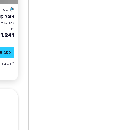
בפרי
אופל קו
2023
יד 1
מחיר
1,241
לפגיש
*חישוב הה