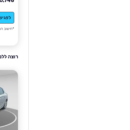
0,746
לפגיש
*חישוב הה
רוצה ללמ