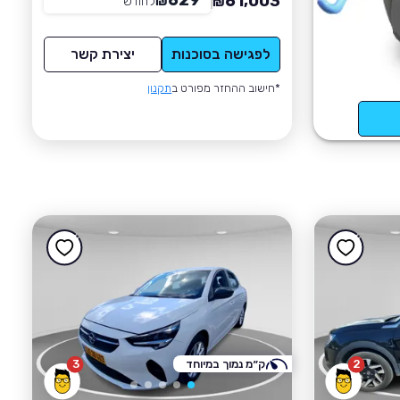
629
61,003
₪
לחודש
*
₪
לפגישה בסוכנות
יצירת קשר
*חישוב ההחזר מפורט ב
תקנון
2
ק״מ נמוך במיוחד
3