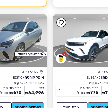
2
ק״מ נמוך במיוחד
סה ארצית
בפריסה ארצית
קה
אופל קורסה
EDITION
ELEGANCE
63,543 ק״מ
2023
יד 1
39,230 ק״מ
מחיר
החזר חודשי מ-
החזר חודשי מ-
670
775
64,996
7
₪
לחודש
*
₪
לחודש
*
₪
₪
ה בסוכנות
יצירת קשר
לפגישה בסוכנות
יצי