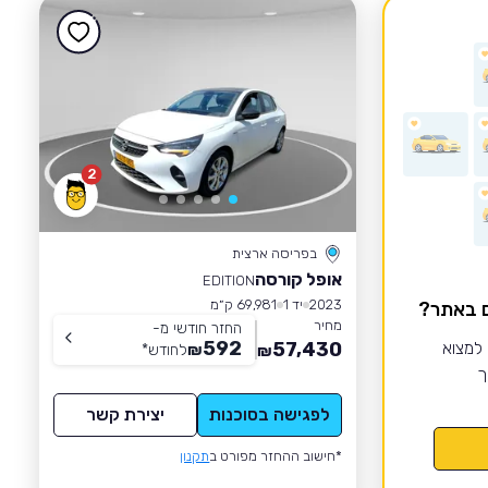
2
בפריסה ארצית
אופל קורסה
EDITION
2023
יד 1
69,981 ק״מ
ם באתר?
מחיר
החזר חודשי מ-
592
 למצוא
57,430
₪
לחודש
*
₪
ך
לפגישה בסוכנות
יצירת קשר
*חישוב ההחזר מפורט ב
תקנון