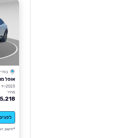
בפרי
אופל מו
2023
יד 1
מחיר
5,218
לפגיש
*חישוב הה