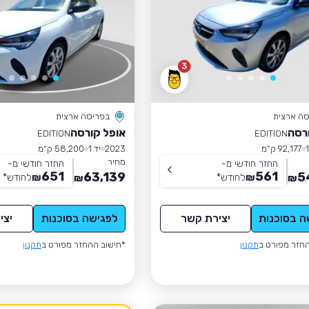
3
סה ארצית
בפריסה ארצית
רסה
אופל קורסה
EDITION
EDITION
92,177 ק״מ
2023
יד 1
58,200 ק״מ
מחיר
החזר חודשי מ-
החזר חודשי מ-
651
561
63,139
5
₪
לחודש
*
₪
לחודש
*
₪
₪
ה בסוכנות
יצירת קשר
לפגישה בסוכנות
יצי
חזר מפורט ב
תקנון
*חישוב ההחזר מפורט ב
תקנון