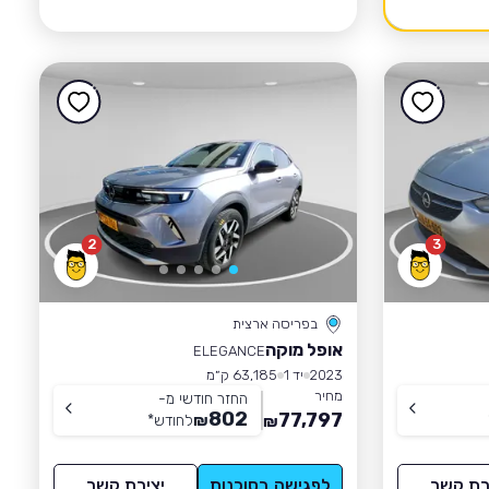
2
3
בפריסה ארצית
אופל מוקה
ELEGANCE
2023
יד 1
63,185 ק״מ
מחיר
החזר חודשי מ-
802
77,797
₪
לחודש
*
₪
רת קשר
לפגישה בסוכנות
יצירת קשר