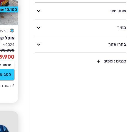
10,100 ₪ הנחה
שנת ייצור
מחיר
הרצל
אופל קו
בחרו אזור
2024
יד 1
100,000 ₪
9,900
סננים נוספים
תוספות
לפגיש
*חישוב הה