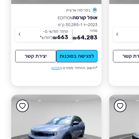
בפריסה ארצית
אופל קורסה
EDITION
2023
יד 1
30,285 ק״מ
מחיר
החזר חודשי מ-
663
64,283
₪
לחודש
*
₪
רת קשר
לפגישה בסוכנות
יצירת קשר
*חישוב ההחזר מפורט ב
תקנון