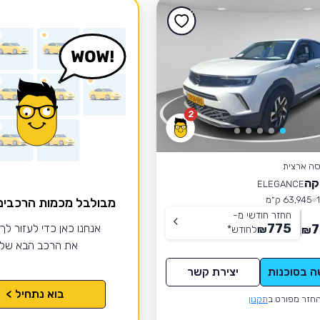
2
סה ארצית
קה
ELEGANCE
63,945 ק״מ
מבולבל מכמות הרכבי
החזר חודשי מ-
775
7
אנחנו כאן כדי לעזור לך
₪
לחודש
*
₪
את הרכב הבא של
ה בסוכנות
יצירת קשר
בוא נתחיל >
חזר מפורט ב
תקנון