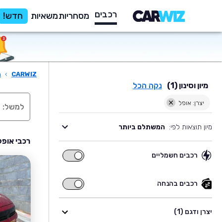
רכבים
מסחריות
משאיות
חדש!
CARWIZ
›
ר
מיון וסינון (1)
נקה הכל
יצרן: אופל
מיון תוצאות לפי:
המשתלם ביותר
רכבי אופל
רכבים חשמליים
רכבים
חשמליים
רכבים בהנחה
רכבים
בהנחה
יצרן ודגם (1)