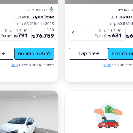
סה ארצית
בפריסה ארצית
רסה
אופל מוקה
ELEGANCE
EDITION
60,562 ק״מ
2023
יד 1
65,928 ק״מ
מחיר
החזר חודשי מ-
החזר חודשי מ-
791
631
76,759
6
₪
לחודש
*
₪
לחודש
*
₪
₪
ה בסוכנות
יצירת קשר
לפגישה בסוכנות
יצי
חזר מפורט ב
תקנון
*חישוב ההחזר מפורט ב
תקנון