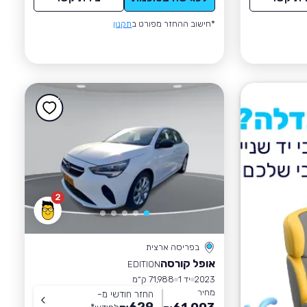
*חישוב ההחזר מפורט ב
תקנון
2
בפריסה ארצית
אופל קורסה
EDITION
2023
יד 1
71,988 ק״מ
מחיר
החזר חודשי מ-