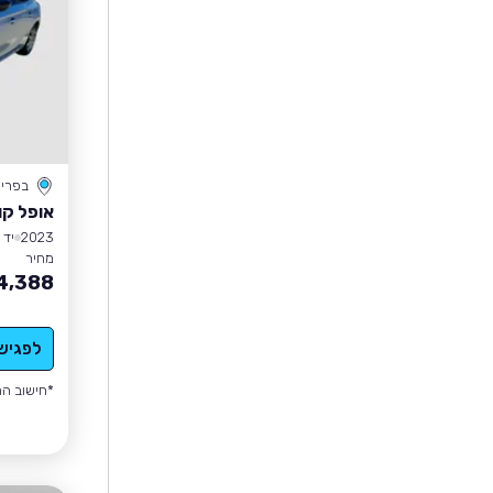
בפרי
אופל קו
2023
יד 1
מחיר
4,388
לפגיש
*חישוב הה