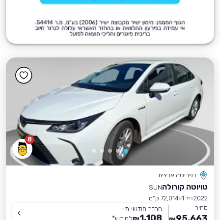
8
בפריסה ארצית
טויוטה קורולה
SUN
2022
יד 1
72,014 ק״מ
מחיר
החזר חודשי מ-
1,108
95,663
₪
לחודש
*
₪