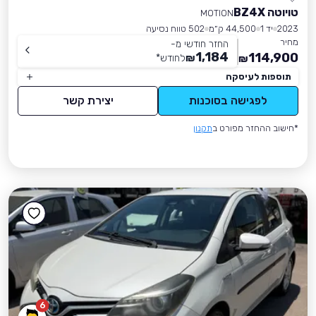
טויוטה BZ4X
MOTION
2023
יד 1
44,500 ק״מ
502 טווח נסיעה
מחיר
החזר חודשי מ-
1,184
114,900
₪
לחודש
*
₪
תוספות לעיסקה
לפגישה בסוכנות
יצירת קשר
*חישוב ההחזר מפורט ב
תקנון
6