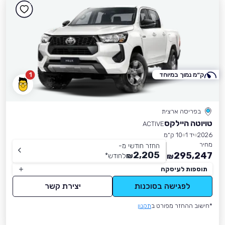
ק״מ נמוך במיוחד
1
בפריסה ארצית
טויוטה היילקס
ACTIVE
2026
יד 1
10 ק״מ
מחיר
החזר חודשי מ-
2,205
295,247
₪
לחודש
*
₪
תוספות לעיסקה
לפגישה בסוכנות
יצירת קשר
*חישוב ההחזר מפורט ב
תקנון