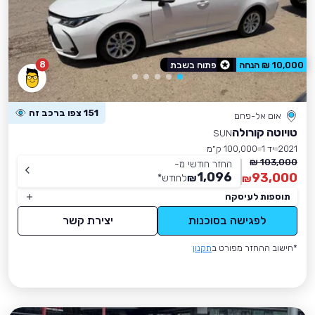
8
10,000 ₪ הנחה
פתוח בשבת
151 צפו ברכב זה
אום אל-פחם
טויוטה קורולה
SUN
2021
יד 1
100,000 ק״מ
103,000 ₪
החזר חודשי מ-
1,096
93,000
₪
לחודש
*
₪
תוספות לעיסקה
לפגישה בסוכנות
יצירת קשר
*חישוב ההחזר מפורט ב
תקנון