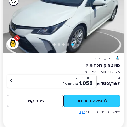
9
בפריסה ארצית
טויוטה קורולה
SUN
2023
יד 1
82,105 ק״מ
מחיר
החזר חודשי מ-
1,053
102,167
₪
לחודש
*
₪
לפגישה בסוכנות
יצירת קשר
*חישוב ההחזר מפורט ב
תקנון