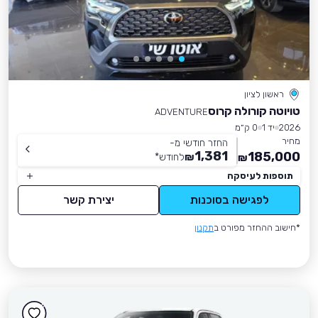
ראשון לציון
טויוטה קורולה קרוס
ADVENTURE
2026
יד 1
0 ק״מ
מחיר
החזר חודשי מ-
1,381
185,000
₪
לחודש
*
₪
תוספות לעיסקה
לפגישה בסוכנות
יצירת קשר
*חישוב ההחזר מפורט ב
תקנון