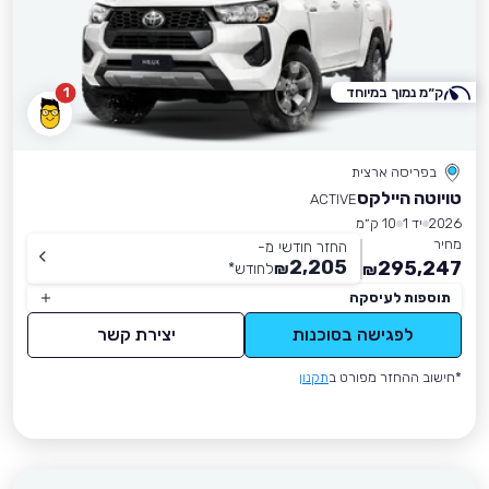
ק״מ נמוך במיוחד
1
בפריסה ארצית
טויוטה היילקס
ACTIVE
2026
יד 1
10 ק״מ
מחיר
החזר חודשי מ-
2,205
295,247
₪
לחודש
*
₪
תוספות לעיסקה
לפגישה בסוכנות
יצירת קשר
*חישוב ההחזר מפורט ב
תקנון