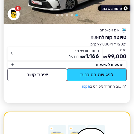
8
פתוח בשבת
אום אל-פחם
טויוטה קורולה
SUN
2021
יד 1
99,000 ק״מ
מחיר
החזר חודשי מ-
1,166
99,000
₪
לחודש
*
₪
תוספות לעיסקה
לפגישה בסוכנות
יצירת קשר
*חישוב ההחזר מפורט ב
תקנון