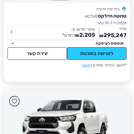
בפריסה ארצית
טויוטה היילקס
ACTIVE
2026
יד 1
10 ק״מ
מחיר
החזר חודשי מ-
2,205
295,247
₪
לחודש
*
₪
תוספות לעיסקה
לפגישה בסוכנות
יצירת קשר
*חישוב ההחזר מפורט ב
תקנון