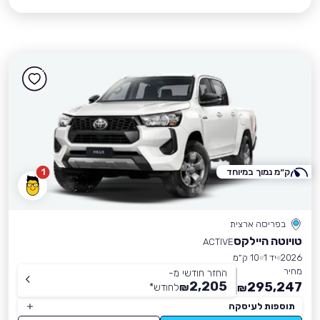
ק״מ נמוך במיוחד
1
בפריסה ארצית
טויוטה היילקס
ACTIVE
2026
יד 1
10 ק״מ
מחיר
החזר חודשי מ-
2,205
295,247
₪
לחודש
*
₪
תוספות לעיסקה