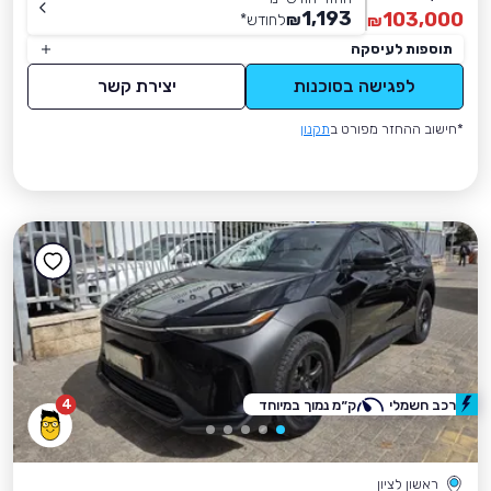
1,193
103,000
₪
לחודש
*
₪
תוספות לעיסקה
לפגישה בסוכנות
יצירת קשר
*חישוב ההחזר מפורט ב
תקנון
4
רכב חשמלי
ק״מ נמוך במיוחד
ראשון לציון