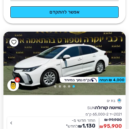
אפשר להתקדם
8
4,000 ₪ הנחה
ק״מ נמוך במיוחד
בת ים
טויוטה קורולה
SUN
2021
יד 2
65,000 ק״מ
99,900 ₪
החזר חודשי מ-
1,130
95,900
₪
לחודש
*
₪