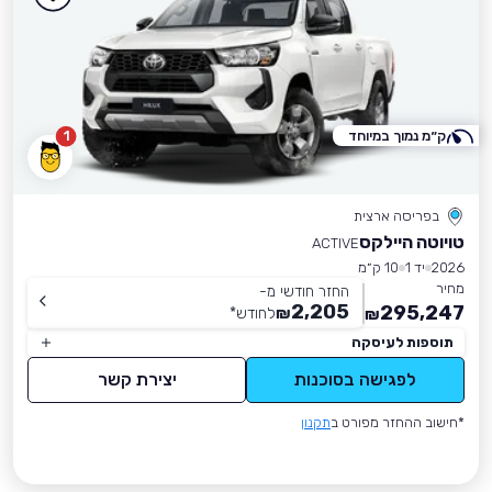
ק״מ נמוך במיוחד
1
בפריסה ארצית
טויוטה היילקס
ACTIVE
2026
יד 1
10 ק״מ
מחיר
החזר חודשי מ-
2,205
295,247
₪
לחודש
*
₪
תוספות לעיסקה
לפגישה בסוכנות
יצירת קשר
*חישוב ההחזר מפורט ב
תקנון