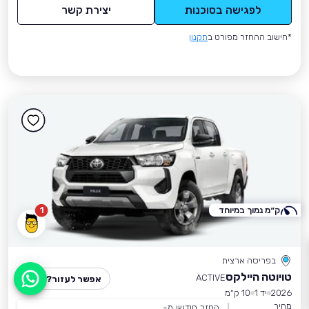
לפגישה בסוכנות
יצירת קשר
*חישוב ההחזר מפורט ב
תקנון
ק״מ נמוך במיוחד
1
בפריסה ארצית
טויוטה היילקס
ACTIVE
אפשר לעזור?
2026
יד 1
10 ק״מ
מחיר
החזר חודשי מ-