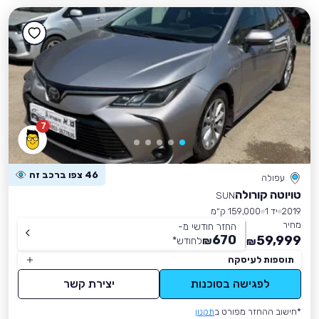
7
46 צפו ברכב זה
עפולה
טויוטה קורולה
SUN
2019
יד 1
159,000 ק״מ
מחיר
החזר חודשי מ-
670
59,999
₪
לחודש
*
₪
תוספות לעיסקה
לפגישה בסוכנות
יצירת קשר
*חישוב ההחזר מפורט ב
תקנון