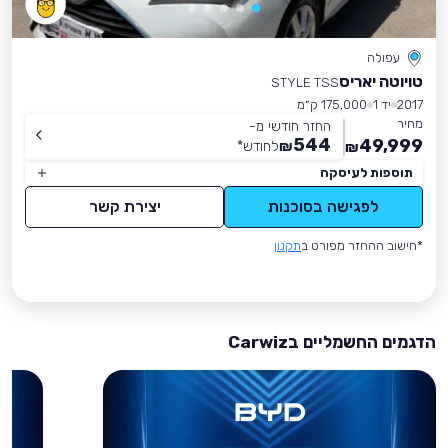
עפולה
טויוטה יאריס
STYLE TSS
2017
יד 1
175,000 ק״מ
מחיר
החזר חודשי מ-
544
49,999
₪
לחודש
*
₪
תוספות לעיסקה
לפגישה בסוכנות
יצירת קשר
*חישוב ההחזר מפורט ב
תקנון
הדגמים החשמליים בCarwiz