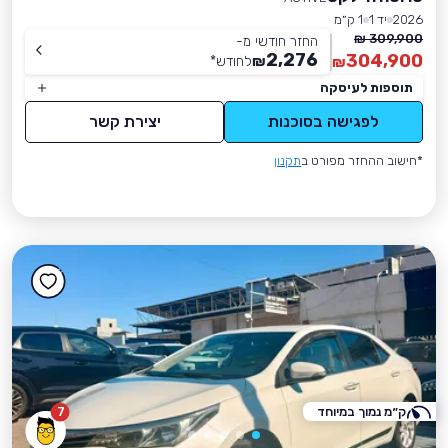
2026
יד 1
1 ק״מ
309,900 ₪
החזר חודשי מ-
2,276
304,900
₪
לחודש
*
₪
תוספות לעיסקה
לפגישה בסוכנות
יצירת קשר
*חישוב ההחזר מפורט ב
תקנון
ק״מ נמוך במיוחד
7