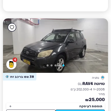
4
38 צפו ברכב זה
נתניה
טויוטה RAV4
GLI
2008
יד 4
202,000 ק״מ
מחיר
25,000
₪
תוספות לעיסקה