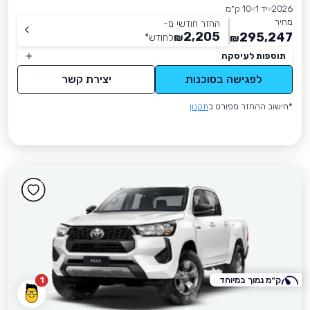
2026
יד 1
10 ק״מ
מחיר
החזר חודשי מ-
2,205
295,247
₪
לחודש
*
₪
תוספות לעיסקה
לפגישה בסוכנות
יצירת קשר
*חישוב ההחזר מפורט ב
תקנון
ק״מ נמוך במיוחד
1