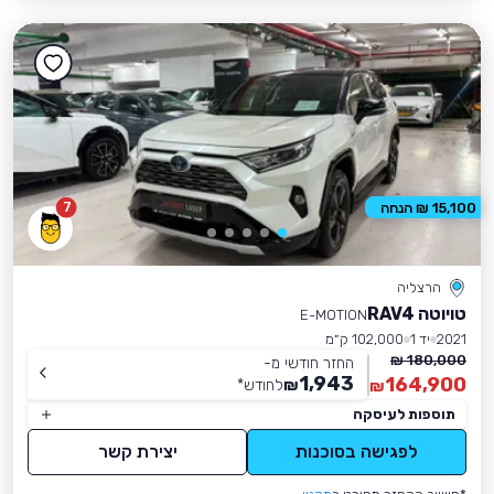
7
15,100 ₪ הנחה
הרצליה
טויוטה RAV4
E-MOTION
2021
יד 1
102,000 ק״מ
180,000 ₪
החזר חודשי מ-
1,943
164,900
₪
לחודש
*
₪
תוספות לעיסקה
לפגישה בסוכנות
יצירת קשר