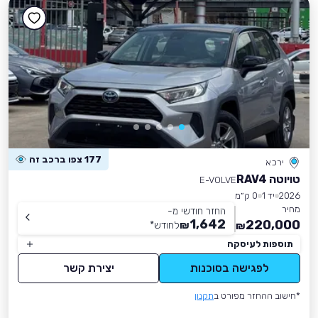
177 צפו ברכב זה
ירכא
טויוטה RAV4
E-VOLVE
2026
יד 1
0 ק״מ
מחיר
החזר חודשי מ-
1,642
220,000
₪
לחודש
*
₪
תוספות לעיסקה
לפגישה בסוכנות
יצירת קשר
*חישוב ההחזר מפורט ב
תקנון