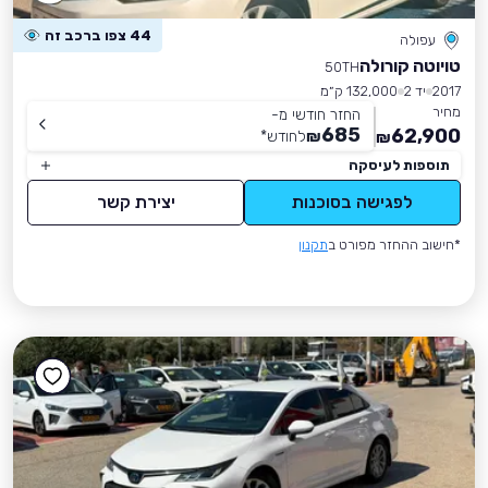
44 צפו ברכב זה
עפולה
טויוטה קורולה
50TH
2017
יד 2
132,000 ק״מ
מחיר
החזר חודשי מ-
685
62,900
₪
לחודש
*
₪
תוספות לעיסקה
לפגישה בסוכנות
יצירת קשר
*חישוב ההחזר מפורט ב
תקנון