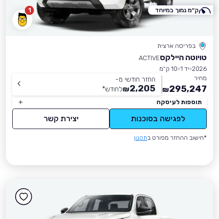
ק״מ נמוך במיוחד
1
בפריסה ארצית
טויוטה היילקס
ACTIVE
2026
יד 1
10 ק״מ
מחיר
החזר חודשי מ-
2,205
295,247
₪
לחודש
*
₪
תוספות לעיסקה
לפגישה בסוכנות
יצירת קשר
*חישוב ההחזר מפורט ב
תקנון