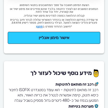
הצעת המימון חושבה על סמך המחשבונים בתנאי השימוש.
הנתונים המוצגים הם לצורך הדגמה בלבד ואינם מחייבים את מימון ישיר או
את קארוויז, יחד וכל אחד לחוד.
קבלת ההלוואה כפופה למדיניות מימון ישיר ונהליה.
אי עמידה בפירעון ההלוואה או בהחזר האשראי עלולה לגרור חיוב בריבית
פיגורים והליכי הוצאה לפועל. הגילוי בהתאם לחוק. מספר רישיון 54414.
*חישוב ההחזר מפורט ב
תקנון
אישור מימון אונליין
מידע נוסף שיכול לעזור לך
רכב זה מותאם לתינוקות
רכב זה מותאם לתינוקות - הוא עומד בסטנדרט ISOFIX לחיבור
כיסא תינוק, קיימת אפשרות לנטרל את כריות האוויר, ותא
המטען בנפח של כ-480 ליטרים גדול מספיק בשביל עגלה
מערכות בטיחות