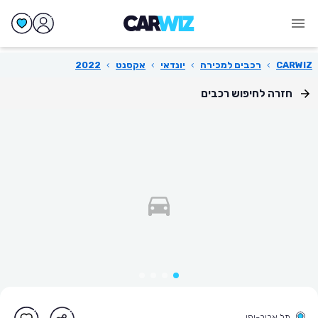
CARWIZ
›
רכבים למכירה
›
יונדאי
›
אקסנט
›
2022
חזרה לחיפוש רכבים
תל אביב-יפו