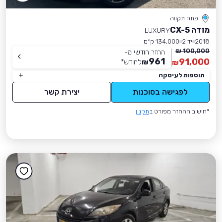
פתח תקווה
מזדה CX-5
LUXURY
2018
יד 2
134,000 ק״מ
100,000 ₪
החזר חודשי מ-
961
91,000
₪
לחודש
*
₪
תוספות לעיסקה
לפגישה בסוכנות
יצירת קשר
*חישוב ההחזר מפורט ב
תקנון