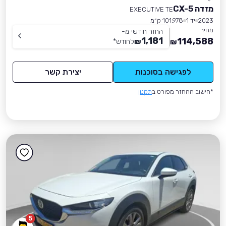
מזדה CX-5
EXECUTIVE TE
2023
יד 1
101,978 ק״מ
מחיר
החזר חודשי מ-
1,181
114,588
₪
לחודש
*
₪
לפגישה בסוכנות
יצירת קשר
*חישוב ההחזר מפורט ב
תקנון
5