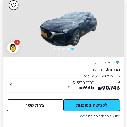
7
בפריסה ארצית
מזדה 3
COMFORT
2023
יד 1
85,605 ק״מ
מחיר
החזר חודשי מ-
935
90,743
₪
לחודש
*
₪
לפגישה בסוכנות
יצירת קשר
*חישוב ההחזר מפורט ב
תקנון