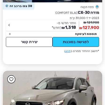
38 צפו ברכב זה
פתח תקווה
מזדה CX-30
COMFORT BLAC
2023
יד 1
39,000 ק״מ
129,900 ₪
החזר חודשי מ-
1,318
127,900
₪
לחודש
*
₪
תוספות לעיסקה
לפגישה בסוכנות
יצירת קשר
*חישוב ההחזר מפורט ב
תקנון