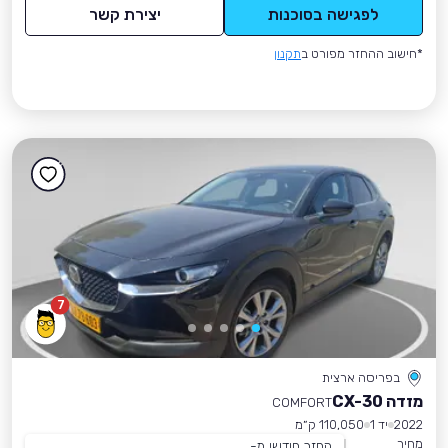
לפגישה בסוכנות
יצירת קשר
*חישוב ההחזר מפורט ב
תקנון
7
בפריסה ארצית
מזדה CX-30
COMFORT
2022
יד 1
110,050 ק״מ
מחיר
החזר חודשי מ-