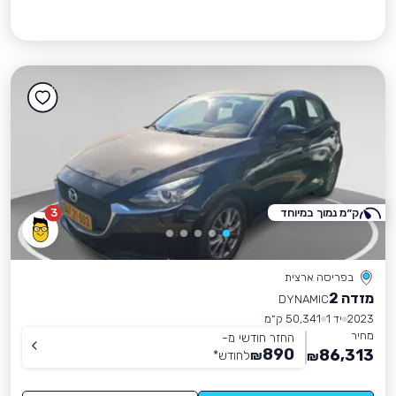
ק״מ נמוך במיוחד
3
בפריסה ארצית
מזדה 2
DYNAMIC
2023
יד 1
50,341 ק״מ
מחיר
החזר חודשי מ-
890
86,313
₪
לחודש
*
₪