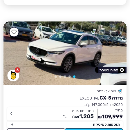
6
פתוח בשבת
אום אל-פחם
מזדה CX-5
EXECUTIVE
2020
יד 2
147,000 ק״מ
מחיר
החזר חודשי מ-
1,205
109,999
₪
לחודש
*
₪
תוספות לעיסקה