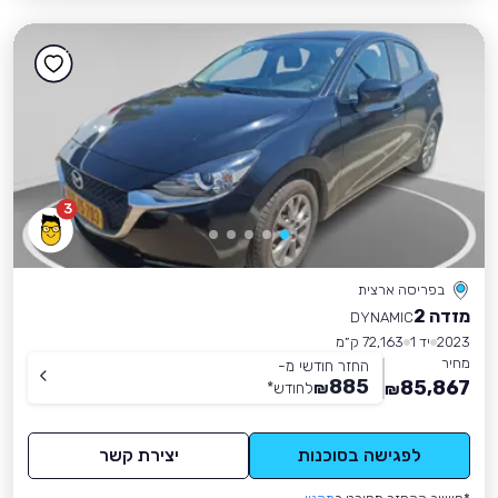
3
בפריסה ארצית
מזדה 2
DYNAMIC
2023
יד 1
72,163 ק״מ
מחיר
החזר חודשי מ-
885
85,867
₪
לחודש
*
₪
לפגישה בסוכנות
יצירת קשר