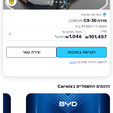
בפריסה ארצית
מזדה CX-30
COMFORT
2023
יד 1
81,350 ק״מ
מחיר
החזר חודשי מ-
1,046
101,457
₪
לחודש
*
₪
לפגישה בסוכנות
יצירת קשר
*חישוב ההחזר מפורט ב
תקנון
הדגמים החשמליים בCarwiz