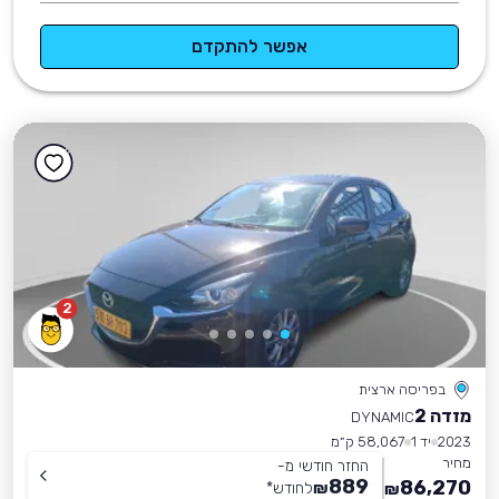
אפשר להתקדם
2
בפריסה ארצית
מזדה 2
DYNAMIC
2023
יד 1
58,067 ק״מ
מחיר
החזר חודשי מ-
889
86,270
₪
לחודש
*
₪