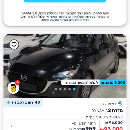
4
3,000 ₪ הנחה
ק״מ נמוך במיוחד
43 צפו ברכב זה
ראשון לציון
מזדה 2
DYNAMIC
2023
יד 2
27,000 ק״מ
96,000 ₪
החזר חודשי מ-
959
93,000
₪
לחודש
*
₪