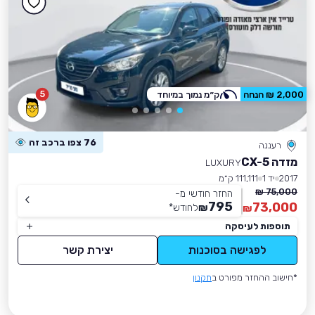
5
2,000 ₪ הנחה
ק״מ נמוך במיוחד
76 צפו ברכב זה
רעננה
מזדה CX-5
LUXURY
2017
יד 1
111,111 ק״מ
75,000 ₪
החזר חודשי מ-
795
73,000
₪
לחודש
*
₪
תוספות לעיסקה
לפגישה בסוכנות
יצירת קשר
*חישוב ההחזר מפורט ב
תקנון