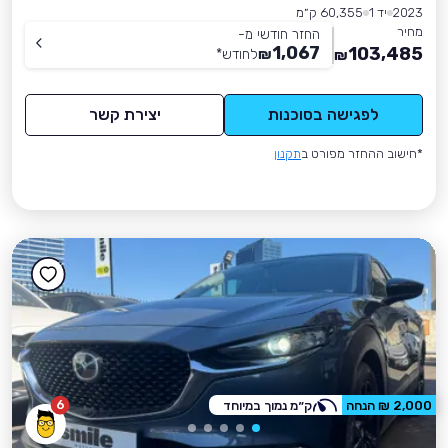
2023
יד 1
60,355 ק״מ
מחיר
החזר חודשי מ-
1,067
103,485
₪
לחודש
*
₪
לפגישה בסוכנות
יצירת קשר
*חישוב ההחזר מפורט ב
תקנון
6
2,000 ₪ הנחה
ק״מ נמוך במיוחד