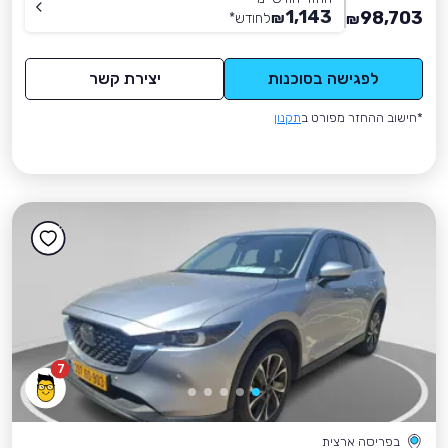
1,143
98,703
₪
לחודש
*
₪
לפגישה בסוכנות
יצירת קשר
*חישוב ההחזר מפורט ב
תקנון
7
בפריסה ארצית