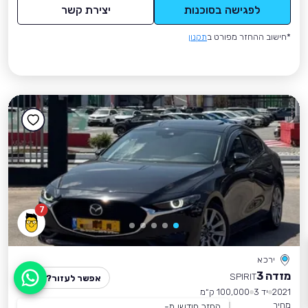
לפגישה בסוכנות
יצירת קשר
*חישוב ההחזר מפורט ב
תקנון
7
ירכא
מזדה 3
SPIRIT
אפשר לעזור?
2021
יד 3
100,000 ק״מ
מחיר
החזר חודשי מ-