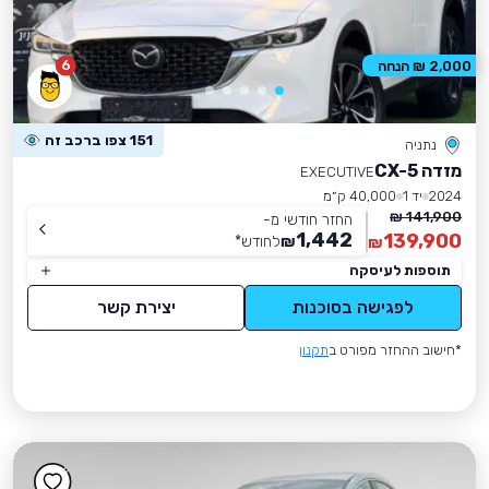
6
2,000 ₪ הנחה
151 צפו ברכב זה
נתניה
מזדה CX-5
EXECUTIVE
2024
יד 1
40,000 ק״מ
141,900 ₪
החזר חודשי מ-
1,442
139,900
₪
לחודש
*
₪
תוספות לעיסקה
לפגישה בסוכנות
יצירת קשר
*חישוב ההחזר מפורט ב
תקנון