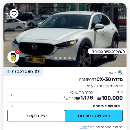
ק״מ נמוך במיוחד
6
27 צפו ברכב זה
ירכא
מזדה CX-30
COMFORT
2021
יד 2
70,000 ק״מ
מחיר
החזר חודשי מ-
1,178
100,000
₪
לחודש
*
₪
תוספות לעיסקה
לפגישה בסוכנות
יצירת קשר
*חישוב ההחזר מפורט ב
תקנון