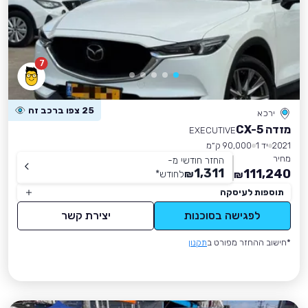
7
25 צפו ברכב זה
ירכא
מזדה CX-5
EXECUTIVE
2021
יד 1
90,000 ק״מ
מחיר
החזר חודשי מ-
1,311
111,240
₪
לחודש
*
₪
תוספות לעיסקה
לפגישה בסוכנות
יצירת קשר
*חישוב ההחזר מפורט ב
תקנון