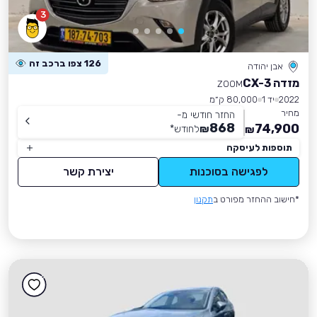
3
126 צפו ברכב זה
אבן יהודה
מזדה CX-3
ZOOM
2022
יד 1
80,000 ק״מ
מחיר
החזר חודשי מ-
868
74,900
₪
לחודש
*
₪
תוספות לעיסקה
לפגישה בסוכנות
יצירת קשר
*חישוב ההחזר מפורט ב
תקנון