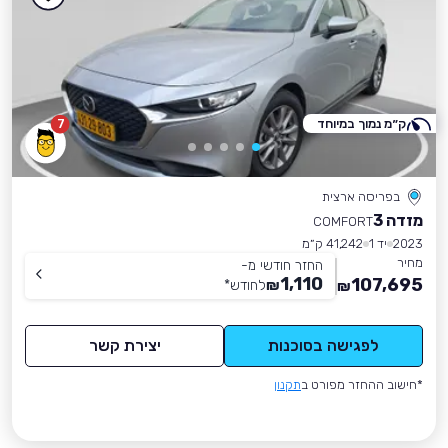
ק״מ נמוך במיוחד
7
בפריסה ארצית
מזדה 3
COMFORT
2023
יד 1
41,242 ק״מ
מחיר
החזר חודשי מ-
1,110
107,695
₪
לחודש
*
₪
לפגישה בסוכנות
יצירת קשר
*חישוב ההחזר מפורט ב
תקנון