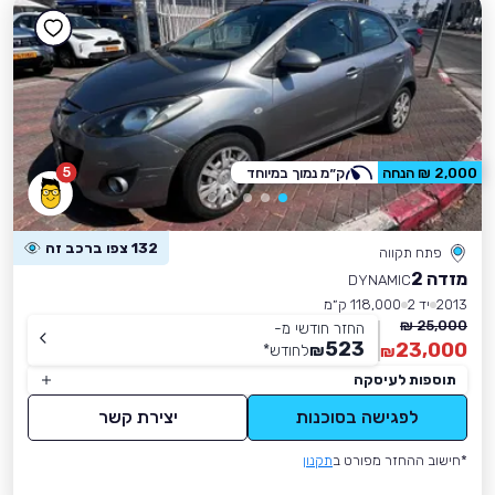
5
2,000 ₪ הנחה
ק״מ נמוך במיוחד
132 צפו ברכב זה
פתח תקווה
מזדה 2
DYNAMIC
2013
יד 2
118,000 ק״מ
25,000 ₪
החזר חודשי מ-
523
23,000
₪
לחודש
*
₪
תוספות לעיסקה
לפגישה בסוכנות
יצירת קשר
*חישוב ההחזר מפורט ב
תקנון