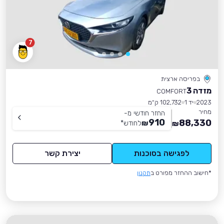
7
בפריסה ארצית
מזדה 3
COMFORT
2023
יד 1
102,732 ק״מ
מחיר
החזר חודשי מ-
910
88,330
₪
לחודש
*
₪
לפגישה בסוכנות
יצירת קשר
*חישוב ההחזר מפורט ב
תקנון