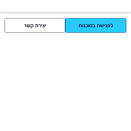
לפגישה בסוכנות
יצירת קשר
למעלה
רכבים
מי אנחנו
סננים מומלצים
מסחריות
מגזין
תקנון
משאיות
אינדקס סוכנויות
נגישות
בדיקת מימון
שאלות ותשובות
מדיניות פרטיות