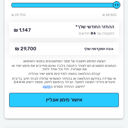
29,700 ₪
69,300 ₪
ההחזר החודשי שלך
*
1,147 ₪
לתקופה של
84
חודשים
29,700 ₪
גובה המקדמה שלך
הצעת המימון חושבה על סמך המחשבונים בתנאי השימוש.
הנתונים המוצגים הם לצורך הדגמה בלבד ואינם מחייבים את מימון ישיר או
את קארוויז, יחד וכל אחד לחוד.
קבלת ההלוואה כפופה למדיניות מימון ישיר ונהליה.
אי עמידה בפירעון ההלוואה או בהחזר האשראי עלולה לגרור חיוב בריבית
פיגורים והליכי הוצאה לפועל. הגילוי בהתאם לחוק. מספר רישיון 54414.
*חישוב ההחזר מפורט ב
תקנון
אישור מימון אונליין