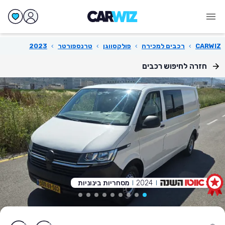
CARWIZ
›
רכבים למכירה
›
פולקסווגן
›
טרנספורטר
›
2023
חזרה לחיפוש רכבים
2024
מסחריות בינוניות