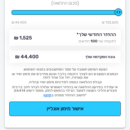
(סכום ההלוואה)
44,400 ₪
103,600 ₪
ההחזר החודשי שלך
*
1,525 ₪
לתקופה של
100
חודשים
44,400 ₪
גובה המקדמה שלך
הצעת המימון חושבה על סמך המחשבונים בתנאי השימוש.
הנתונים המוצגים הם לצורך הדגמה בלבד ואינם מחייבים את מימון ישיר או
את קארוויז, יחד וכל אחד לחוד.
קבלת ההלוואה כפופה למדיניות מימון ישיר ונהליה.
אי עמידה בפירעון ההלוואה או בהחזר האשראי עלולה לגרור חיוב בריבית
פיגורים והליכי הוצאה לפועל. הגילוי בהתאם לחוק. מספר רישיון 54414.
*חישוב ההחזר מפורט ב
תקנון
אישור מימון אונליין