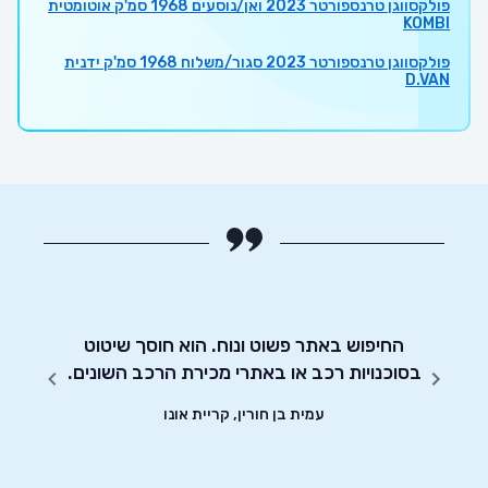
פולקסווגן טרנספורטר 2023 ואן/נוסעים 1968 סמ'ק אוטומטית
KOMBI
פולקסווגן טרנספורטר 2023 סגור/משלוח 1968 סמ'ק ידנית
D.VAN
מאוד
החיפוש באתר פשוט ונוח. הוא חוסך שיטוט
אדיבו
ת.
בסוכנויות רכב או באתרי מכירת הרכב השונים.
עמית בן חורין, קריית אונו