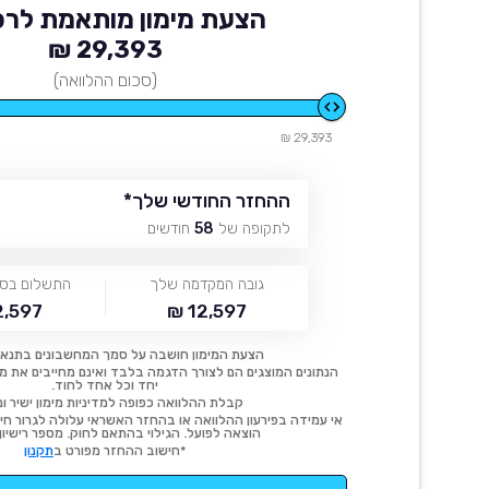
הצעת מימון מותאמת לרכ
29,393 ₪
(סכום ההלוואה)
29,393 ₪
ההחזר החודשי שלך
*
לתקופה של
58
חודשים
גובה המקדמה שלך
התשלום בסו
,597 ₪
12,597 ₪
הצעת המימון חושבה על סמך המחשבונים בתנאי
הנתונים המוצגים הם לצורך הדגמה בלבד ואינם מחייבים את מימו
יחד וכל אחד לחוד.
קבלת ההלוואה כפופה למדיניות מימון ישיר ונ
אי עמידה בפירעון ההלוואה או בהחזר האשראי עלולה לגרור חיוב
הוצאה לפועל. הגילוי בהתאם לחוק. מספר רישיון 54414.
*חישוב ההחזר מפורט ב
תקנון