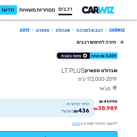
רכבים
מסחריות
משאיות
חדש!
CARWIZ
›
רכבים למכירה
›
שברולט
›
ספארק
›
2019
חזרה לחיפוש רכבים
3,001 ₪ הנחה
פתוח בשבת
LT PLUS
שברולט ספארק
2019
172,000 ק״מ
מע'אר
41,990 ₪
החזר חודשי מ-
38,989
₪
436
₪
לחודש
*
*חישוב ההחזר מפורט ב
תקנון