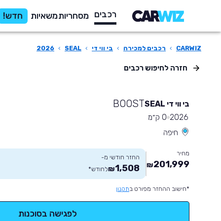
רכבים
מסחריות
משאיות
חדש!
CARWIZ
›
רכבים למכירה
›
בי ווי די
›
SEAL
›
2026
חזרה לחיפוש רכבים
BOOST
בי ווי די SEAL
2026
0 ק״מ
חיפה
מחיר
החזר חודשי מ-
201,999
₪
1,508
₪
לחודש
*
*חישוב ההחזר מפורט ב
תקנון
לפגישה בסוכנות