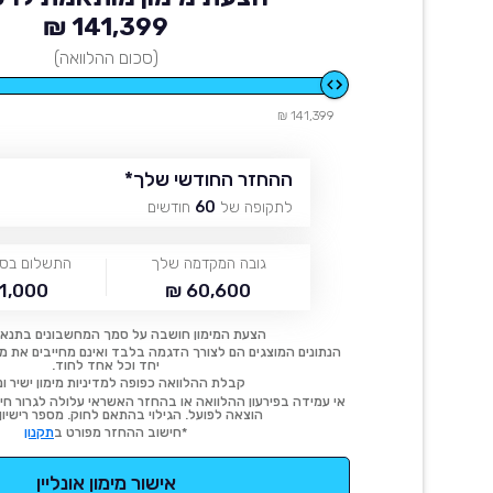
141,399 ₪
(סכום ההלוואה)
141,399 ₪
ההחזר החודשי שלך
*
לתקופה של
60
חודשים
גובה המקדמה שלך
התשלום בסו
1,000 ₪
60,600 ₪
הצעת המימון חושבה על סמך המחשבונים בתנאי
הנתונים המוצגים הם לצורך הדגמה בלבד ואינם מחייבים את מימו
יחד וכל אחד לחוד.
קבלת ההלוואה כפופה למדיניות מימון ישיר ונ
אי עמידה בפירעון ההלוואה או בהחזר האשראי עלולה לגרור חיוב
הוצאה לפועל. הגילוי בהתאם לחוק. מספר רישיון 54414.
*חישוב ההחזר מפורט ב
תקנון
אישור מימון אונליין