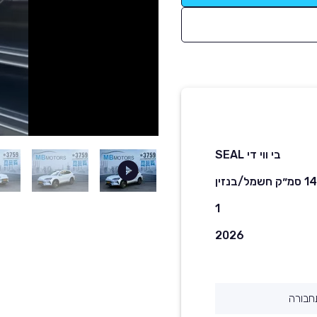
בי ווי די SEAL
שמל/בנזין
1
2026
חבורה