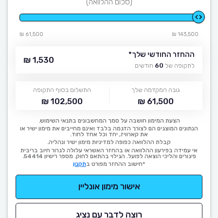
(סכום ההלוואה)
61,500 ₪
143,500 ₪
ההחזר החודשי שלך
*
1,530 ₪
לתקופה של
60
חודשים
גובה המקדמה שלך
התשלום בסוף התקופה
102,500 ₪
61,500 ₪
הצעת המימון חושבה על סמך המחשבונים בתנאי השימוש.
הנתונים המוצגים הם לצורך הדגמה בלבד ואינם מחייבים את מימון ישיר או
את קארוויז, יחד וכל אחד לחוד.
קבלת ההלוואה כפופה למדיניות מימון ישיר ונהליה.
אי עמידה בפירעון ההלוואה או בהחזר האשראי עלולה לגרור חיוב בריבית
פיגורים והליכי הוצאה לפועל. הגילוי בהתאם לחוק. מספר רישיון 54414.
*חישוב ההחזר מפורט ב
תקנון
אישור מימון אונליין
רוצה לדבר עם נציג