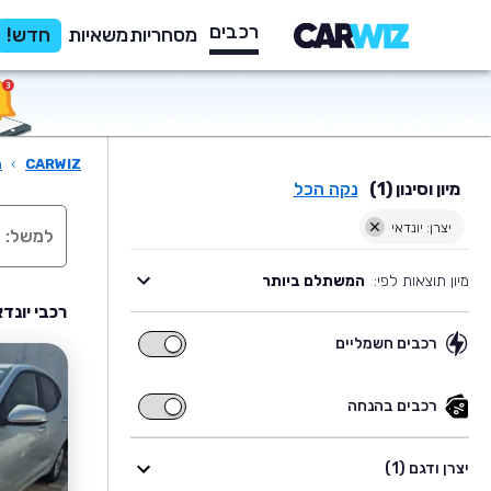
רכבים
מסחריות
משאיות
חדש!
CARWIZ
›
ר
מיון וסינון (1)
נקה הכל
יצרן: יונדאי
מיון תוצאות לפי:
המשתלם ביותר
רכבי יונד
רכבים חשמליים
רכבים
חשמליים
רכבים בהנחה
רכבים
בהנחה
יצרן ודגם (1)