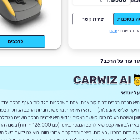
586
5
₪
לחודש
*
₪
ה בסוכנות
יצירת קשר
חזר מפורט ב
תקנון
לרכבים
וד עוד על הרכב?
ל יונדאי
 היא חברת רכבים דרום קוריאנית ואחת השחקניות הגדולות בענף הרכב. יחד ע
זיקה שליש מהבעלות) –יונדאי היא אחת מחמשת חברות הרכב הגדולות בעולם.
1968 בארה"ב והוא קבע שיא לרכב
100,000 קילומטר, אף יצרנית רכב מעולם לא הציעה כיסוי כה משמעותי, ועל כ