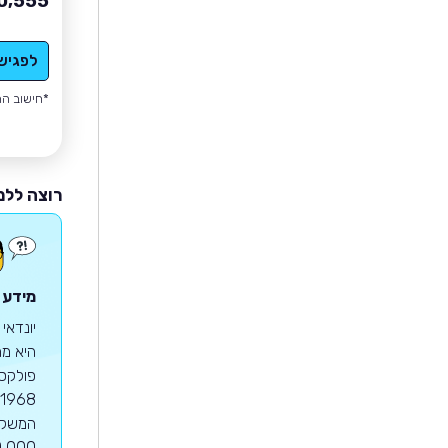
0,555
לפגיש
*חישוב הה
רוצה ללמ
מידע ע
יונדאי
היא מח