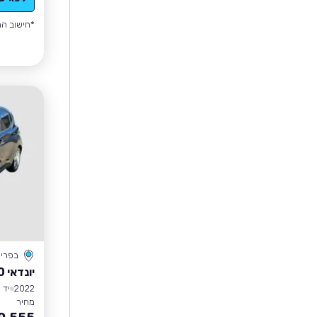
*חישוב הה
בפרי
יונדאי I10
2022
יד 1
מחיר