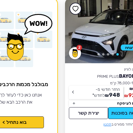
2
לציון
PRIME PLUS
78,000 ק״מ
מבולבל מכמות הרכבי
החזר חודשי מ-
948
9
אנחנו כאן כדי לעזור לך
₪
לחודש
*
₪
את הרכב הבא של
 לעיסקה
ה בסוכנות
יצירת קשר
בוא נתחיל >
חזר מפורט ב
תקנון