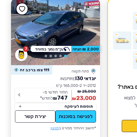
7
2,000 ₪ הנחה
ק״מ נמוך במיוחד
111 צפו ברכב זה
פתח תקווה
יונדאי I30
INSPIRE
2012
יד 2
165,000 ק״מ
ם באתר?
25,000 ₪
החזר חודשי מ-
747
 למצוא
23,000
₪
לחודש
*
₪
ך
תוספות לעיסקה
לפגישה בסוכנות
יצירת קשר
*חישוב ההחזר מפורט ב
תקנון