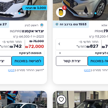
5
3,000 ₪ הנחה
1553 צפו ברכב זה
27 צפו ברכב זה
 אתא
ראשון לציון
יונדאי אקסנט
INSPIRE
PRIME
113,200 ק״מ
2023
יד 1
64,000 ק״מ
75,000 ₪
החזר חודשי מ-
החזר חודשי מ-
742
827
72,000
7
₪
לחודש
*
₪
לחודש
*
₪
₪
 לעיסקה
תוספות לעיסקה
ה בסוכנות
יצירת קשר
לפגישה בסוכנות
יצי
חזר מפורט ב
תקנון
*חישוב ההחזר מפורט ב
תקנון