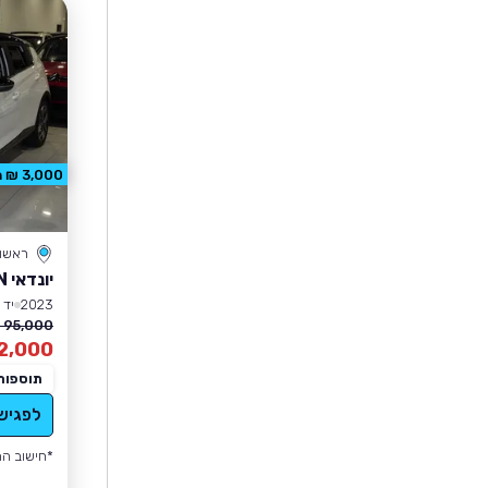
3,000 ₪ הנחה
ראשון 
יונדאי BAYON
2023
יד 1
95,000 ₪
2,000
תוספות
לפגיש
*חישוב הה