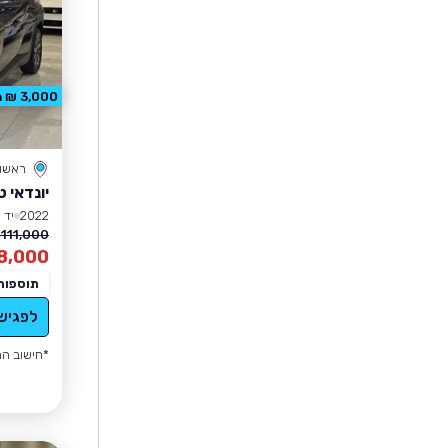
3,000 ₪ הנחה
ראשון 
יונדאי ט
2022
יד 1
111,000 ₪
8,000
תוספות
לפגיש
*חישוב הה