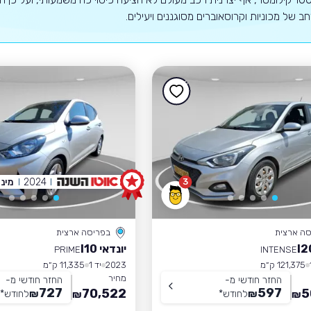
רחב של מכוניות וקרוסאוברים מסוגננים ויעילים.
2024
מיני
3
סה ארצית
בפריסה ארצית
יונדאי I10
PRIME
INTENSE
121,375 ק״מ
2023
יד 1
11,335 ק״מ
מחיר
החזר חודשי מ-
החזר חודשי מ-
727
597
70,522
5
₪
לחודש
*
₪
לחודש
*
₪
₪