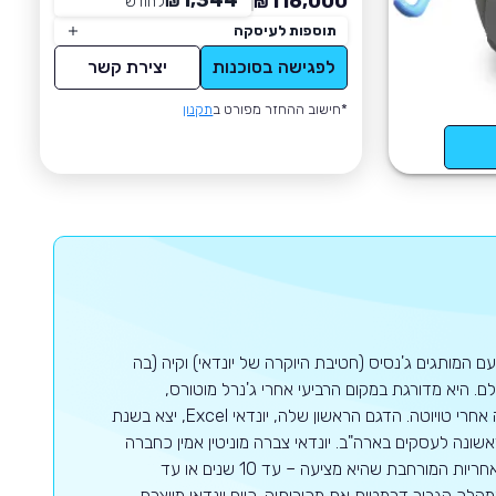
1,344
116,000
₪
לחודש
*
₪
תוספות לעיסקה
לפגישה בסוכנות
יצירת קשר
*חישוב ההחזר מפורט ב
תקנון
ם המותגים ג'נסיס (חטיבת היוקרה של יונדאי) וקיה (בה
 היא מדורגת במקום הרביעי אחרי ג'נרל מוטורס,
פולקסווגן וטויוטה בעולם כולו כאשר באסיה יונדאי היא יצרנית הרכב השנייה בגודלה אחרי טויוטה. הדגם הראשון שלה, יונדאי Excel, יצא בשנת
 הנמכר ביותר (עם 126,000 יחידות) בשנה הראשונה לעסקים בארה"ב. יונדאי צברה מוניטין אמין כחברה
המשקיעה רבות בתכנון, באיכות, בייצור ובמחקרים ארוכי טווח. היא גם ידועה בשל האחריות המורחבת שהיא מציעה – עד 10 שנים או עד
ן המהלך הגביר דרמטית את מכירותיה. כיום יונדאי מייצרת