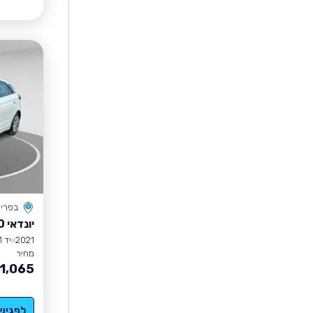
בפרי
יונדאי I20
2021
יד 1
מחיר
1,065
לפגיש