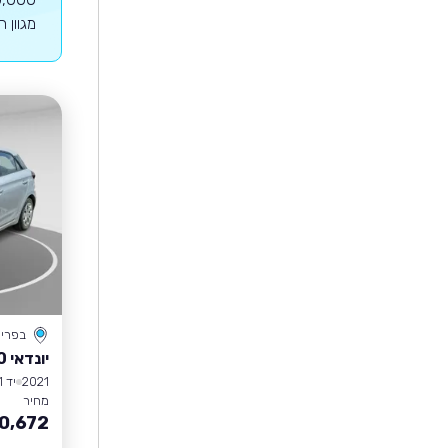
מגוון 
בפרי
יונדאי I20
2021
יד 1
מחיר
0,672