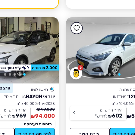
3
3,000 ₪ הנחה
ק״מ נמוך במיו
218 צפו ברכב זה
סה ארצית
ראשון לציון
יונדאי BAYON
PRIME PLUS
INTENSE
104,816 ק״מ
2023
יד 1
40,000 ק״מ
97,000 ₪
החזר חודשי מ-
החזר חודשי מ-
969
602
94,000
5
₪
לחודש
*
₪
לחודש
*
₪
₪
תוספות לעיסקה
ה בסוכנות
יצירת קשר
לפגישה בסוכנות
יצי