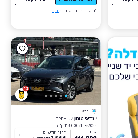
*חישוב ההחזר מפורט ב
תקנון
10
ירכא
יונדאי טוסון
PREMIUM
2022
יד 1
118,000 ק״מ
מחיר
החזר חודשי מ-