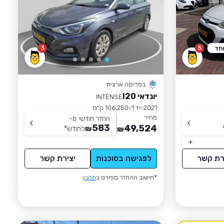
3
5
וחד
בפריסה ארצית
יונדאי I20
INTENSE
2021
יד 1
106,250 ק״מ
מחיר
החזר חודשי מ-
583
49,524
₪
לחודש
*
₪
רת קשר
לפגישה בסוכנות
יצירת קשר
*חישוב ההחזר מפורט ב
תקנון