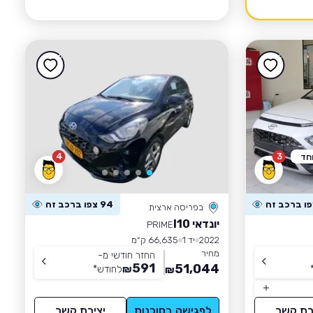
4
3
חד
94 צפו ברכב זה
בפריסה ארצית
יונדאי I10
PRIME
2022
יד 1
66,635 ק״מ
מחיר
החזר חודשי מ-
591
51,044
₪
לחודש
*
₪
רת קשר
לפגישה בסוכנות
יצירת קשר