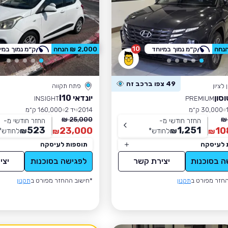
10
ק״מ נמוך במיוחד
2,000 ₪ הנחה
ק״מ נמוך במי
49 צפו ברכב זה
לציון
פתח תקווה
וסון
יונדאי I10
INSIGHT
PREMIUM
30,000 ק״מ
2014
יד 2
160,000 ק״מ
25,000 ₪
החזר חודשי מ-
החזר חודשי מ-
523
1,251
23,000
10
₪
לחודש
*
₪
לחודש
*
₪
₪
 לעיסקה
תוספות לעיסקה
ה בסוכנות
יצירת קשר
לפגישה בסוכנות
יצי
חזר מפורט ב
תקנון
*חישוב ההחזר מפורט ב
תקנון