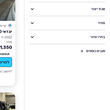
שנת ייצור
מחיר
קרית
יונדאי I10
בחרו אזור
2022
יד 1
מחיר
1,350
סננים נוספים
תוספות
לפגיש
*חישוב הה