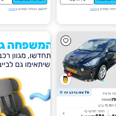
חזר מפורט ב
תקנון
*חישוב ההחזר מפורט ב
תקנון
4
76 צפו ברכב זה
סה ארצית
PRIME
79,781 ק״מ
החזר חודשי מ-