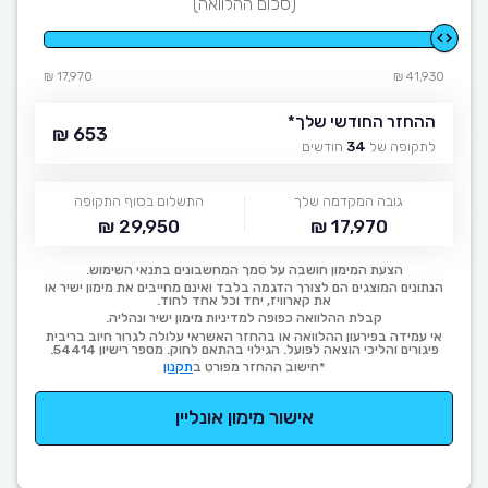
(סכום ההלוואה)
17,970 ₪
41,930 ₪
ההחזר החודשי שלך
*
653 ₪
לתקופה של
34
חודשים
גובה המקדמה שלך
התשלום בסוף התקופה
29,950 ₪
17,970 ₪
הצעת המימון חושבה על סמך המחשבונים בתנאי השימוש.
הנתונים המוצגים הם לצורך הדגמה בלבד ואינם מחייבים את מימון ישיר או
את קארוויז, יחד וכל אחד לחוד.
קבלת ההלוואה כפופה למדיניות מימון ישיר ונהליה.
אי עמידה בפירעון ההלוואה או בהחזר האשראי עלולה לגרור חיוב בריבית
פיגורים והליכי הוצאה לפועל. הגילוי בהתאם לחוק. מספר רישיון 54414.
*חישוב ההחזר מפורט ב
תקנון
אישור מימון אונליין