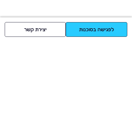
לפגישה בסוכנות
יצירת קשר
למעלה
רכבים
מי אנחנו
סננים מומלצים
מסחריות
מגזין
תקנון
משאיות
אינדקס סוכנויות
נגישות
בדיקת מימון
שאלות ותשובות
מדיניות פרטיות