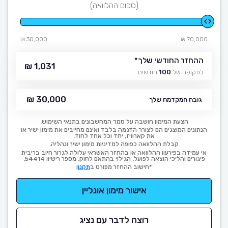
(סכום ההלוואה)
30,000 ₪
70,000 ₪
ההחזר החודשי שלך
*
1,031 ₪
לתקופה של
100
חודשים
30,000 ₪
גובה המקדמה שלך
הצעת המימון חושבה על סמך המחשבונים בתנאי השימוש.
הנתונים המוצגים הם לצורך הדגמה בלבד ואינם מחייבים את מימון ישיר או
את קארוויז, יחד וכל אחד לחוד.
קבלת ההלוואה כפופה למדיניות מימון ישיר ונהליה.
אי עמידה בפירעון ההלוואה או בהחזר האשראי עלולה לגרור חיוב בריבית
פיגורים והליכי הוצאה לפועל. הגילוי בהתאם לחוק. מספר רישיון 54414.
*חישוב ההחזר מפורט ב
תקנון
אישור מימון אונליין
רוצה לדבר עם נציג