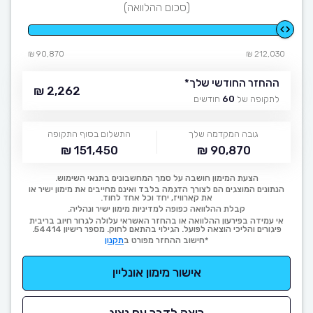
(סכום ההלוואה)
90,870 ₪
212,030 ₪
ההחזר החודשי שלך
*
2,262 ₪
לתקופה של
60
חודשים
גובה המקדמה שלך
התשלום בסוף התקופה
151,450 ₪
90,870 ₪
הצעת המימון חושבה על סמך המחשבונים בתנאי השימוש.
הנתונים המוצגים הם לצורך הדגמה בלבד ואינם מחייבים את מימון ישיר או
את קארוויז, יחד וכל אחד לחוד.
קבלת ההלוואה כפופה למדיניות מימון ישיר ונהליה.
אי עמידה בפירעון ההלוואה או בהחזר האשראי עלולה לגרור חיוב בריבית
פיגורים והליכי הוצאה לפועל. הגילוי בהתאם לחוק. מספר רישיון 54414.
*חישוב ההחזר מפורט ב
תקנון
אישור מימון אונליין