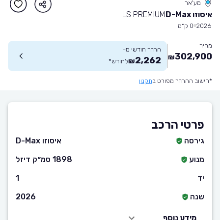
מע'אר
איסוזו D-Max
LS PREMIUM
2026
0 ק״מ
מחיר
החזר חודשי מ-
302,900
₪
2,262
₪
לחודש
*
*חישוב ההחזר מפורט ב
תקנון
פרטי הרכב
גירסה
איסוזו D-Max
מנוע
1898 סמ״ק דיזל
יד
1
שנה
2026
מידע נוסף