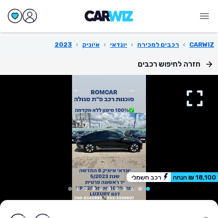
CARWIZ
›
רכבים למכירה
›
יונדאי
›
איוניק
›
2023
חזרה לחיפוש רכבים
18,100 ₪ הנחה
רכב חשמלי