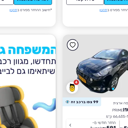
חזר מפורט ב
תקנון
*חישוב ההחזר מפורט ב
תקנון
4
99 צפו ברכב זה
סה ארצית
PRIME
66,635 ק״מ
החזר חודשי מ-