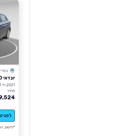
בפרי
יונדאי I20
2021
יד 1
מחיר
9,524
לפגיש
*חישוב הה