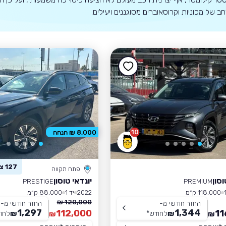
רחב של מכוניות וקרוסאוברים מסוגננים ויעילים.
10
8,000 ₪ הנחה
127 צפו ברכב זה
פתח תקווה
וסון
יונדאי טוסון
PRESTIGE
PREMIUM
118,000 ק״מ
2022
יד 1
88,000 ק״מ
120,000 ₪
החזר חודשי מ-
החזר חודשי מ-
1,297
1,344
112,000
11
₪
לחודש
*
₪
לחו
₪
₪