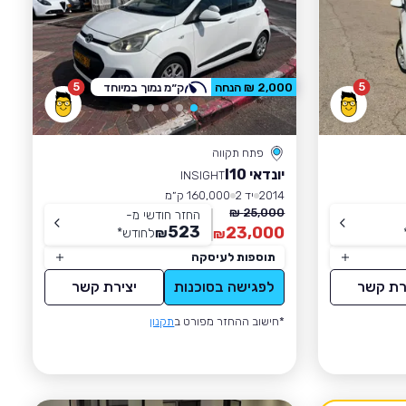
5
5
2,000 ₪ הנחה
ק״מ נמוך במיוחד
פתח תקווה
יונדאי I10
INSIGHT
2014
יד 2
160,000 ק״מ
25,000 ₪
החזר חודשי מ-
523
23,000
₪
לחודש
*
₪
תוספות לעיסקה
רת קשר
לפגישה בסוכנות
יצירת קשר
*חישוב ההחזר מפורט ב
תקנון