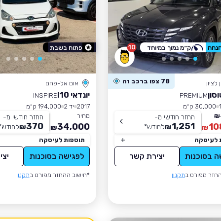
10
ק״מ נמוך במיוחד
פתוח בשבת
78 צפו ברכב זה
לציון
אום אל-פחם
וסון
יונדאי I10
INSPIRE
PREMIUM
30,000 ק״מ
2017
יד 2
194,000 ק״מ
מחיר
החזר חודשי מ-
החזר חודשי מ-
370
1,251
34,000
10
₪
לחודש
*
₪
לחודש
*
₪
₪
 לעיסקה
תוספות לעיסקה
ה בסוכנות
יצירת קשר
לפגישה בסוכנות
יצי
חזר מפורט ב
תקנון
*חישוב ההחזר מפורט ב
תקנון