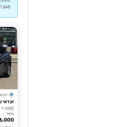
מגוון 
ירכא
יונדאי ט
2022
יד 1
מחיר
6,000