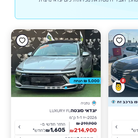
8
5,000 ₪ הנחה
נתניה
יונדאי סונטה
LUXURY FL
2026
יד 1
1 ק״מ
219,900 ₪
החזר חודשי מ-
1,605
214,900
דש
*
₪
לחודש
*
₪