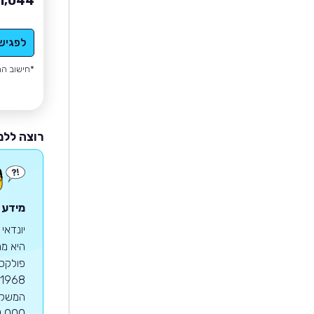
1,044
לפגיש
*חישוב הה
רוצה ללמ
מידע ע
יונדאי
היא מח