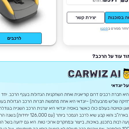
591
5
₪
לחודש
*
₪
ה בסוכנות
יצירת קשר
חזר מפורט ב
תקנון
לרכבים
וד עוד על הרכב?
ל יונדאי
 היא חברת רכבים דרום קוריאנית ואחת השחקניות הגדולות בענף הרכב. יחד ע
זיקה שליש מהבעלות) –יונדאי היא אחת מחמשת חברות הרכב הגדולות בעולם.
1968 בארה"ב והוא קבע שיא לרכב
100,000 קילומטר, אף יצרנית רכב מעולם לא הציעה כיסוי כה משמעותי, ועל כ