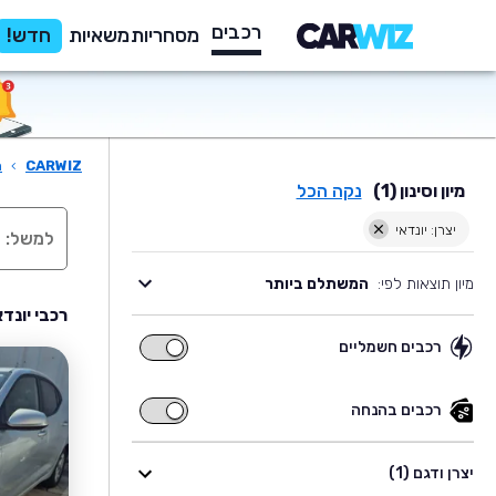
רכבים
מסחריות
משאיות
חדש!
CARWIZ
›
ר
מיון וסינון (1)
נקה הכל
יצרן: יונדאי
מיון תוצאות לפי:
המשתלם ביותר
רכבי יונד
רכבים חשמליים
רכבים
חשמליים
רכבים בהנחה
רכבים
בהנחה
יצרן ודגם (1)