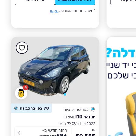
*חישוב ההחזר מפורט ב
תקנון
4
78 צפו ברכב זה
בפריסה ארצית
יונדאי I10
PRIME
2022
יד 1
79,781 ק״מ
מחיר
החזר חודשי מ-