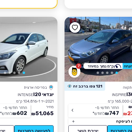
7
ק״מ נמוך במיוחד
121 צפו ברכב זה
קווה
בפריסה ארצית
יונדאי I20
INTENSE
INSPIRE
165,000 ק״מ
2021
יד 1
104,816 ק״מ
מחיר
החזר חודשי מ-
החזר חודשי מ-
602
747
51,065
2
₪
לחודש
*
₪
לחודש
*
₪
₪
 לעיסקה
ה בסוכנות
יצירת קשר
לפגישה בסוכנות
יצי