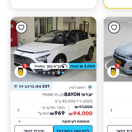
3
3
3,000 ₪ הנחה
ק״מ נמוך במיוחד
221 צפו ברכב זה
ראשון לציון
יונדאי BAYON
PRIME PLUS
2023
יד 1
40,000 ק״מ
97,000 ₪
החזר חודשי מ-
969
94,000
₪
לחודש
*
₪
תוספות לעיסקה
רת קשר
לפגישה בסוכנות
יצירת קשר