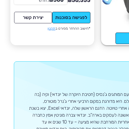
586
50,555
₪
לחודש
*
₪
לפגישה בסוכנות
יצירת קשר
*חישוב ההחזר מפורט ב
תקנון
ם המותגים ג'נסיס (חטיבת היוקרה של יונדאי) וקיה (בה
 היא מדורגת במקום הרביעי אחרי ג'נרל מוטורס,
פולקסווגן וטויוטה בעולם כולו כאשר באסיה יונדאי היא יצרנית הרכב השנייה בגודלה אחרי טויוטה. הדגם הראשון שלה, יונדאי Excel, יצא בשנת
 הנמכר ביותר (עם 126,000 יחידות) בשנה הראשונה לעסקים בארה"ב. יונדאי צברה מוניטין אמין כחברה
המשקיעה רבות בתכנון, באיכות, בייצור ובמחקרים ארוכי טווח. היא גם ידועה בשל האחריות המורחבת שהיא מציעה – עד 10 שנים או עד
ן המהלך הגביר דרמטית את מכירותיה. כיום יונדאי מייצרת