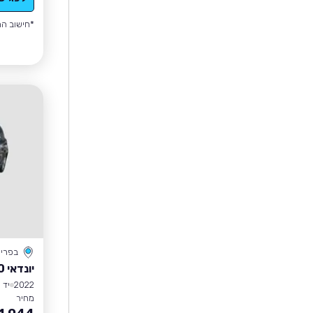
*חישוב הה
בפרי
יונדאי I10
2022
יד 1
מחיר