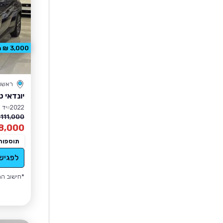
3,000 ₪ הנחה
ראשון 
יונדאי ט
2022
יד 1
111,000 ₪
8,000
תוספות
לפגיש
*חישוב הה