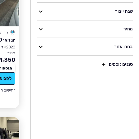
שנת ייצור
מחיר
קרית
יונדאי I10
בחרו אזור
2022
יד 1
מחיר
1,350
סננים נוספים
תוספות
לפגיש
*חישוב הה