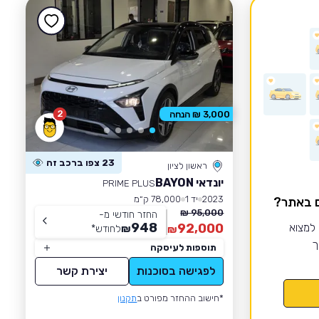
2
3,000 ₪ הנחה
23 צפו ברכב זה
ראשון לציון
יונדאי BAYON
PRIME PLUS
2023
יד 1
78,000 ק״מ
ם באתר?
95,000 ₪
החזר חודשי מ-
948
 למצוא
92,000
₪
לחודש
*
₪
ך
תוספות לעיסקה
לפגישה בסוכנות
יצירת קשר
*חישוב ההחזר מפורט ב
תקנון