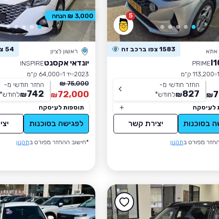
5
3,000 ₪ הנחה
1583 צפו ברכב זה
54 צפו ברכב זה
 אתא
ראשון לציון
יונדאי אקסנט
INSPIRE
PRIME
113,200 ק״מ
2023
יד 1
64,000 ק״מ
75,000 ₪
החזר חודשי מ-
החזר חודשי מ-
742
827
72,000
7
₪
לחודש
*
₪
לחודש
*
₪
₪
 לעיסקה
תוספות לעיסקה
ה בסוכנות
יצירת קשר
לפגישה בסוכנות
יצי
חזר מפורט ב
תקנון
*חישוב ההחזר מפורט ב
תקנון