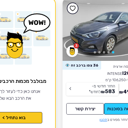
3
36 צפו ברכב זה
סה ארצית
INTENSE
106,250 ק״מ
מבולבל מכמות הרכבי
החזר חודשי מ-
583
4
אנחנו כאן כדי לעזור לך
₪
לחודש
*
₪
את הרכב הבא של
ה בסוכנות
יצירת קשר
בוא נתחיל >
חזר מפורט ב
תקנון