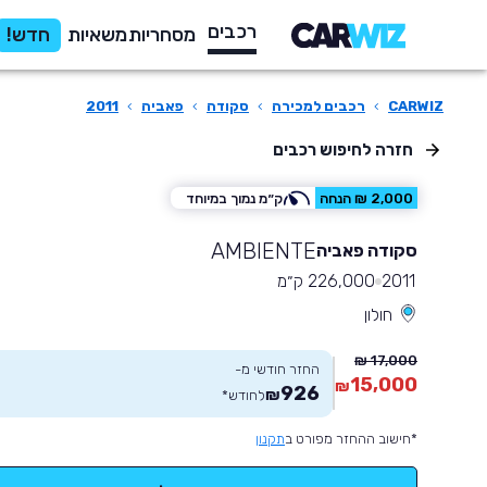
רכבים
מסחריות
משאיות
חדש!
CARWIZ
›
רכבים למכירה
›
סקודה
›
פאביה
›
2011
חזרה לחיפוש רכבים
2,000 ₪ הנחה
ק״מ נמוך במיוחד
AMBIENTE
סקודה פאביה
2011
226,000 ק״מ
חולון
17,000 ₪
החזר חודשי מ-
15,000
₪
926
₪
לחודש
*
*חישוב ההחזר מפורט ב
תקנון