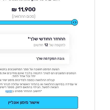
11,900 ₪
(סכום ההלוואה)
ההחזר החודשי שלך
*
לתקופה של
12
חודשים
גובה המקדמה שלך
הצעת המימון חושבה על סמך המחשבונים בתנאי
הנתונים המוצגים הם לצורך הדגמה בלבד ואינם מחייבים את מימו
יחד וכל אחד לחוד.
קבלת ההלוואה כפופה למדיניות מימון ישיר ונ
אי עמידה בפירעון ההלוואה או בהחזר האשראי עלולה לגרור חיוב
הוצאה לפועל. הגילוי בהתאם לחוק. מספר רישיון 54414.
*חישוב ההחזר מפורט ב
תקנון
אישור מימון אונליין