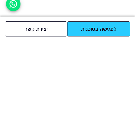
אפשר לעזור?
לפגישה בסוכנות
יצירת קשר
למעלה
רכבים
מי אנחנו
סננים מומלצים
מסחריות
מגזין
תקנון
משאיות
אינדקס סוכנויות
נגישות
בדיקת מימון
שאלות ותשובות
מדיניות פרטיות