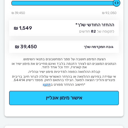
39,450 ₪
92,050 ₪
ההחזר החודשי שלך
*
1,549 ₪
לתקופה של
82
חודשים
39,450 ₪
גובה המקדמה שלך
הצעת המימון חושבה על סמך המחשבונים בתנאי השימוש.
הנתונים המוצגים הם לצורך הדגמה בלבד ואינם מחייבים את מימון ישיר או
את קארוויז, יחד וכל אחד לחוד.
קבלת ההלוואה כפופה למדיניות מימון ישיר ונהליה.
אי עמידה בפירעון ההלוואה או בהחזר האשראי עלולה לגרור חיוב בריבית
פיגורים והליכי הוצאה לפועל. הגילוי בהתאם לחוק. מספר רישיון 54414.
*חישוב ההחזר מפורט ב
תקנון
אישור מימון אונליין