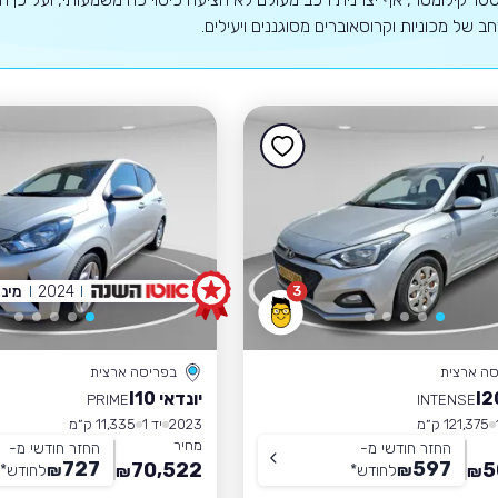
רחב של מכוניות וקרוסאוברים מסוגננים ויעילים.
2024
מיני
3
סה ארצית
בפריסה ארצית
יונדאי I10
PRIME
INTENSE
121,375 ק״מ
2023
יד 1
11,335 ק״מ
מחיר
החזר חודשי מ-
החזר חודשי מ-
727
597
70,522
5
₪
לחודש
*
₪
לחודש
*
₪
₪