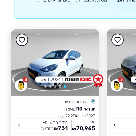
2024
מיני
3
3
בפריסה ארצית
יונדאי I10
PRIME
2023
יד 1
22,274 ק״מ
מחיר
החזר חודשי מ-
731
70,965
₪
לחודש
*
₪