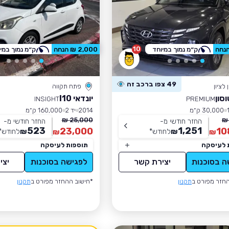
10
ק״מ נמוך במיוחד
2,000 ₪ הנחה
ק״מ נמוך במי
49 צפו ברכב זה
לציון
פתח תקווה
וסון
יונדאי I10
INSIGHT
PREMIUM
30,000 ק״מ
2014
יד 2
160,000 ק״מ
25,000 ₪
החזר חודשי מ-
החזר חודשי מ-
523
1,251
23,000
10
₪
לחודש
*
₪
לחודש
*
₪
₪
 לעיסקה
תוספות לעיסקה
ה בסוכנות
יצירת קשר
לפגישה בסוכנות
יצי
חזר מפורט ב
תקנון
*חישוב ההחזר מפורט ב
תקנון