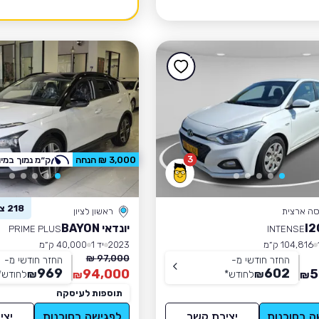
3
3,000 ₪ הנחה
ק״מ נמוך במיו
218 צפו ברכב זה
סה ארצית
ראשון לציון
יונדאי BAYON
PRIME PLUS
INTENSE
104,816 ק״מ
2023
יד 1
40,000 ק״מ
97,000 ₪
החזר חודשי מ-
החזר חודשי מ-
969
602
94,000
5
₪
לחודש
*
₪
לחודש
*
₪
₪
תוספות לעיסקה
ה בסוכנות
יצירת קשר
לפגישה בסוכנות
יצי