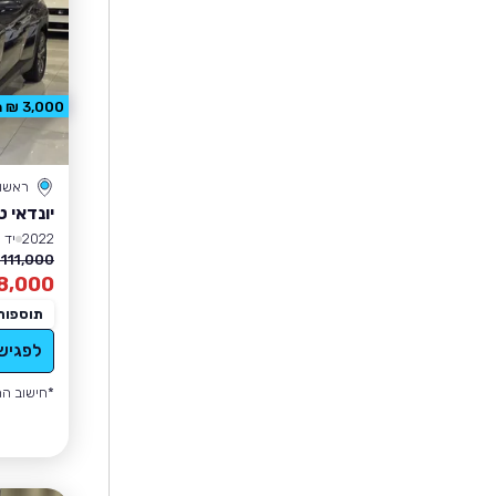
3,000 ₪ הנחה
ראשון 
יונדאי ט
2022
יד 1
111,000 ₪
8,000
תוספות
לפגיש
*חישוב הה