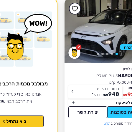
2
לציון
PRIME PLUS
78,000 ק״מ
מבולבל מכמות הרכבי
החזר חודשי מ-
948
9
אנחנו כאן כדי לעזור לך
₪
לחודש
*
₪
את הרכב הבא של
 לעיסקה
ה בסוכנות
יצירת קשר
בוא נתחיל >
חזר מפורט ב
תקנון