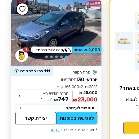
7
2,000 ₪ הנחה
ק״מ נמוך במיוחד
111 צפו ברכב זה
פתח תקווה
יונדאי I30
INSPIRE
2012
יד 2
165,000 ק״מ
ם באתר?
25,000 ₪
החזר חודשי מ-
747
 למצוא
23,000
₪
לחודש
*
₪
ך
תוספות לעיסקה
לפגישה בסוכנות
יצירת קשר
*חישוב ההחזר מפורט ב
תקנון