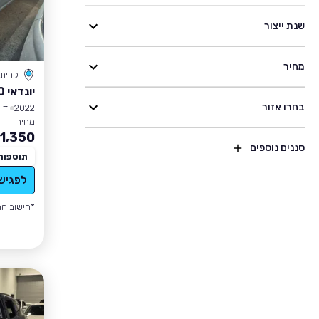
שנת ייצור
מחיר
קרית
יונדאי I10
בחרו אזור
2022
יד 1
מחיר
1,350
סננים נוספים
תוספות
לפגיש
*חישוב הה