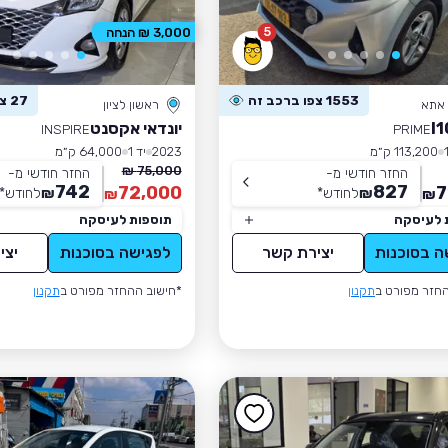
5
3,000 ₪ הנחה
1553 צפו ברכב זה
27 צפו ברכב זה
 אתא
ראשון לציון
יונדאי אקסנט
INSPIRE
PRIME
113,200 ק״מ
2023
יד 1
64,000 ק״מ
75,000 ₪
החזר חודשי מ-
החזר חודשי מ-
742
827
72,000
7
₪
לחודש
*
₪
לחודש
*
₪
₪
 לעיסקה
תוספות לעיסקה
ה בסוכנות
יצירת קשר
לפגישה בסוכנות
יצי
חזר מפורט ב
תקנון
*חישוב ההחזר מפורט ב
תקנון