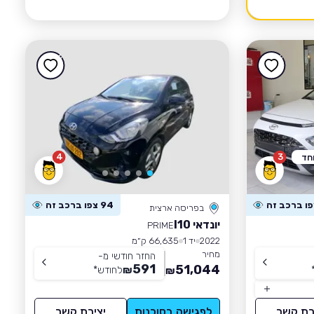
4
3
חד
94 צפו ברכב זה
בפריסה ארצית
יונדאי I10
PRIME
2022
יד 1
66,635 ק״מ
מחיר
החזר חודשי מ-
591
51,044
₪
לחודש
*
₪
רת קשר
לפגישה בסוכנות
יצירת קשר