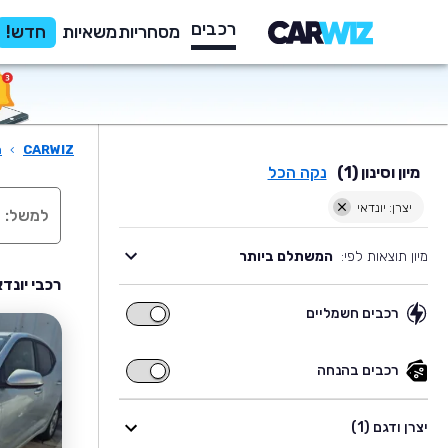
רכבים
מסחריות
משאיות
חדש!
CARWIZ
›
ר
מיון וסינון (1)
נקה הכל
יצרן: יונדאי
מיון תוצאות לפי:
המשתלם ביותר
רכבי יונד
רכבים חשמליים
רכבים
חשמליים
רכבים בהנחה
רכבים
בהנחה
יצרן ודגם (1)