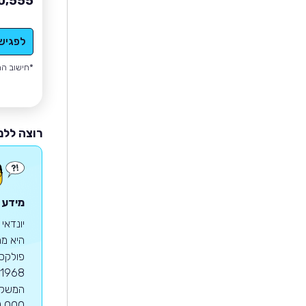
0,555
לפגיש
*חישוב הה
רוצה ללמ
מידע ע
יונדאי
היא מח