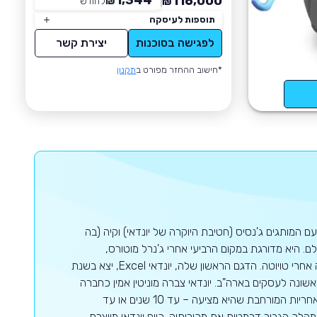
1,344
116,000
₪
לחודש
*
₪
תוספות לעיסקה
לפגישה בסוכנות
יצירת קשר
*חישוב ההחזר מפורט ב
תקנון
ם המותגים ג'נסיס (חטיבת היוקרה של יונדאי) וקיה (בה
 היא מדורגת במקום הרביעי אחרי ג'נרל מוטורס,
פולקסווגן וטויוטה בעולם כולו כאשר באסיה יונדאי היא יצרנית הרכב השנייה בגודלה אחרי טויוטה. הדגם הראשון שלה, יונדאי Excel, יצא בשנת
 הנמכר ביותר (עם 126,000 יחידות) בשנה הראשונה לעסקים בארה"ב. יונדאי צברה מוניטין אמין כחברה
המשקיעה רבות בתכנון, באיכות, בייצור ובמחקרים ארוכי טווח. היא גם ידועה בשל האחריות המורחבת שהיא מציעה – עד 10 שנים או עד
ן המהלך הגביר דרמטית את מכירותיה. כיום יונדאי מייצרת