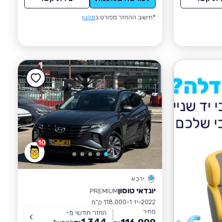
*חישוב ההחזר מפורט ב
תקנון
10
ירכא
יונדאי טוסון
PREMIUM
2022
יד 1
118,000 ק״מ
מחיר
החזר חודשי מ-