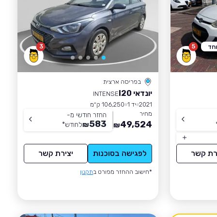
3
5
וחד
בפריסה ארצית
יונדאי I20
INTENSE
2021
יד 1
106,250 ק״מ
מחיר
החזר חודשי מ-
583
49,524
₪
לחודש
*
₪
רת קשר
לפגישה בסוכנות
יצירת קשר
*חישוב ההחזר מפורט ב
תקנון