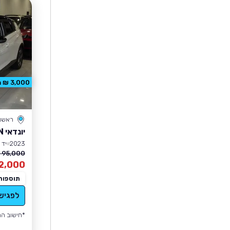
3,000 ₪ הנחה
ראשון 
יונדאי BAYON
2023
יד 1
95,000 ₪
2,000
תוספות
לפגיש
*חישוב הה