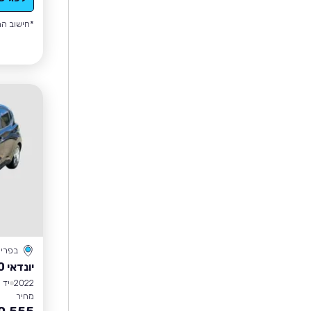
*חישוב הה
בפרי
יונדאי I10
2022
יד 1
מחיר