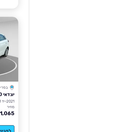
בפרי
יונדאי I20
2021
יד 1
מחיר
1,065
לפגיש