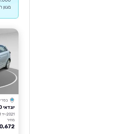
מגוון 
בפרי
יונדאי I20
2021
יד 1
מחיר
0,672