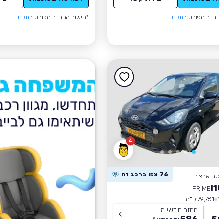
חזר מפורט ב
תקנון
*חישוב ההחזר מפורט ב
תקנון
4
76 צפו ברכב זה
סה ארצית
PRIME
79,781 ק״מ
החזר חודשי מ-