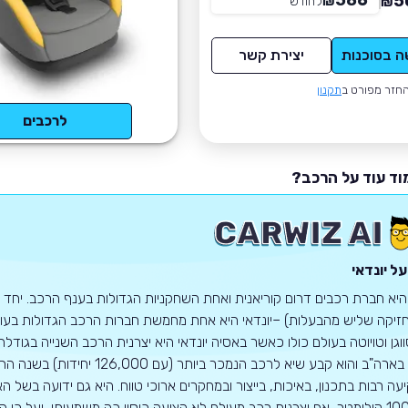
586
5
₪
לחודש
*
₪
ה בסוכנות
יצירת קשר
חזר מפורט ב
תקנון
לרכבים
וד עוד על הרכב?
ל יונדאי
 היא חברת רכבים דרום קוריאנית ואחת השחקניות הגדולות בענף הרכב. יחד ע
זיקה שליש מהבעלות) –יונדאי היא אחת מחמשת חברות הרכב הגדולות בעולם.
1968 בארה"ב והוא קבע שיא לרכב
100,000 קילומטר, אף יצרנית רכב מעולם לא הציעה כיסוי כה משמעותי, ועל כ