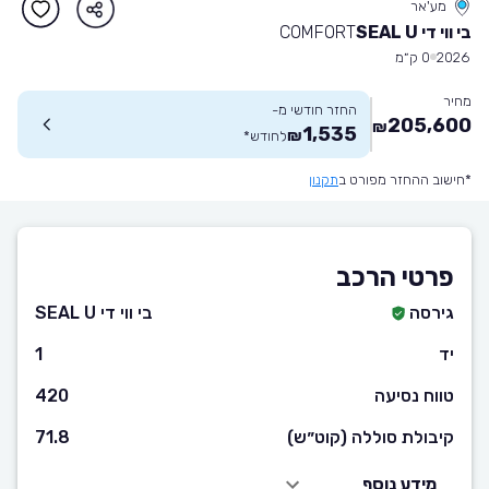
מע'אר
בי ווי די SEAL U
COMFORT
2026
0 ק״מ
מחיר
החזר חודשי מ-
205,600
₪
1,535
₪
לחודש
*
*חישוב ההחזר מפורט ב
תקנון
פרטי הרכב
גירסה
בי ווי די SEAL U
יד
1
טווח נסיעה
420
קיבולת סוללה (קוט״ש)
71.8
מידע נוסף