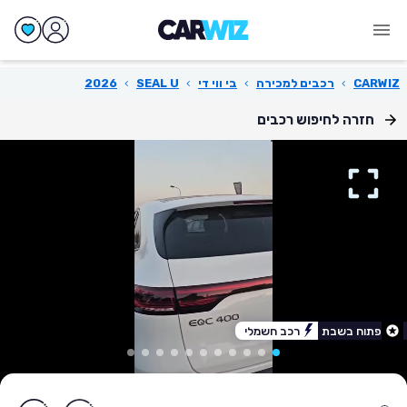
CARWIZ
›
רכבים למכירה
›
בי ווי די
›
SEAL U
›
2026
חזרה לחיפוש רכבים
פתוח בשבת
רכב חשמלי