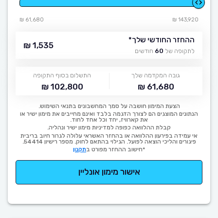
61,680 ₪
143,920 ₪
ההחזר החודשי שלך
*
1,535 ₪
לתקופה של
60
חודשים
גובה המקדמה שלך
התשלום בסוף התקופה
102,800 ₪
61,680 ₪
הצעת המימון חושבה על סמך המחשבונים בתנאי השימוש.
הנתונים המוצגים הם לצורך הדגמה בלבד ואינם מחייבים את מימון ישיר או
את קארוויז, יחד וכל אחד לחוד.
קבלת ההלוואה כפופה למדיניות מימון ישיר ונהליה.
אי עמידה בפירעון ההלוואה או בהחזר האשראי עלולה לגרור חיוב בריבית
פיגורים והליכי הוצאה לפועל. הגילוי בהתאם לחוק. מספר רישיון 54414.
*חישוב ההחזר מפורט ב
תקנון
אישור מימון אונליין