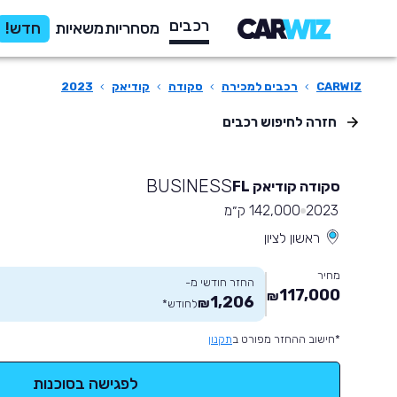
רכבים
מסחריות
משאיות
חדש!
CARWIZ
›
רכבים למכירה
›
סקודה
›
קודיאק
›
2023
חזרה לחיפוש רכבים
BUSINESS
סקודה קודיאק FL
2023
142,000 ק״מ
ראשון לציון
מחיר
החזר חודשי מ-
117,000
₪
1,206
₪
לחודש
*
*חישוב ההחזר מפורט ב
תקנון
לפגישה בסוכנות