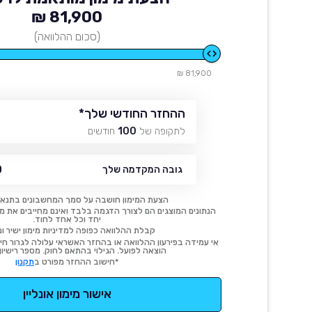
81,900 ₪
(סכום ההלוואה)
81,900 ₪
ההחזר החודשי שלך
*
לתקופה של
100
חודשים
₪
גובה המקדמה שלך
הצעת המימון חושבה על סמך המחשבונים בתנאי
הנתונים המוצגים הם לצורך הדגמה בלבד ואינם מחייבים את מימו
יחד וכל אחד לחוד.
קבלת ההלוואה כפופה למדיניות מימון ישיר ונ
אי עמידה בפירעון ההלוואה או בהחזר האשראי עלולה לגרור חיוב
הוצאה לפועל. הגילוי בהתאם לחוק. מספר רישיון 54414.
*חישוב ההחזר מפורט ב
תקנון
אישור מימון אונליין