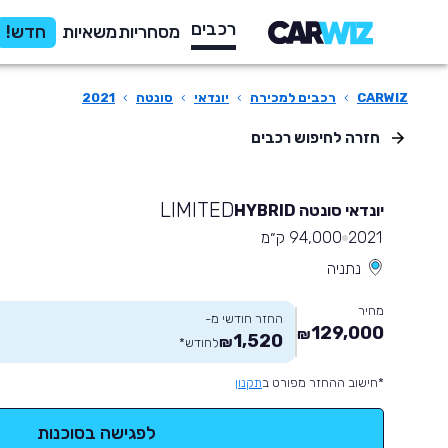
רכבים
מסחריות
משאיות
חדש!
CARWIZ
›
רכבים למכירה
›
יונדאי
›
סונטה
›
2021
חזרה לחיפוש רכבים
LIMITED
יונדאי סונטה HYBRID
2021
94,000 ק״מ
נתניה
מחיר
החזר חודשי מ-
129,000
₪
1,520
₪
לחודש
*
*חישוב ההחזר מפורט ב
תקנון
לפגישה בסוכנות