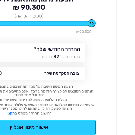
90,300 ₪
(סכום ההלוואה)
90,300 ₪
ההחזר החודשי שלך
*
לתקופה של
82
חודשים
₪
גובה המקדמה שלך
הצעת המימון חושבה על סמך המחשבונים בתנאי
הנתונים המוצגים הם לצורך הדגמה בלבד ואינם מחייבים את מימו
יחד וכל אחד לחוד.
קבלת ההלוואה כפופה למדיניות מימון ישיר ונ
אי עמידה בפירעון ההלוואה או בהחזר האשראי עלולה לגרור חיוב
הוצאה לפועל. הגילוי בהתאם לחוק. מספר רישיון 54414.
*חישוב ההחזר מפורט ב
תקנון
אישור מימון אונליין