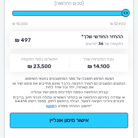
(סכום ההלוואה)
15,000 ₪
32,900 ₪
ההחזר החודשי שלך
*
497 ₪
לתקופה של
36
חודשים
גובה המקדמה שלך
התשלום בסוף התקופה
23,500 ₪
14,100 ₪
הצעת המימון חושבה על סמך המחשבונים בתנאי השימוש.
הנתונים המוצגים הם לצורך הדגמה בלבד ואינם מחייבים את מימון ישיר או
את קארוויז, יחד וכל אחד לחוד.
קבלת ההלוואה כפופה למדיניות מימון ישיר ונהליה.
אי עמידה בפירעון ההלוואה או בהחזר האשראי עלולה לגרור חיוב בריבית
פיגורים והליכי הוצאה לפועל. הגילוי בהתאם לחוק. מספר רישיון 54414.
*חישוב ההחזר מפורט ב
תקנון
אישור מימון אונליין