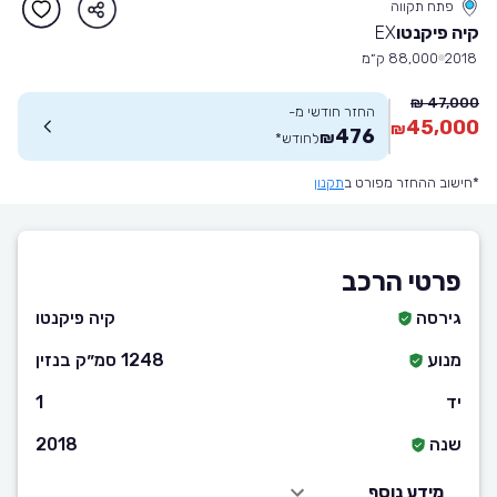
פתח תקווה
קיה פיקנטו
EX
2018
88,000 ק״מ
47,000 ₪
החזר חודשי מ-
45,000
₪
476
₪
לחודש
*
*חישוב ההחזר מפורט ב
תקנון
פרטי הרכב
גירסה
קיה פיקנטו
מנוע
1248 סמ״ק בנזין
יד
1
שנה
2018
מידע נוסף