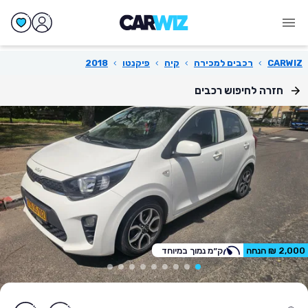
CARWIZ
›
רכבים למכירה
›
קיה
›
פיקנטו
›
2018
חזרה לחיפוש רכבים
2,000 ₪ הנחה
ק״מ נמוך במיוחד