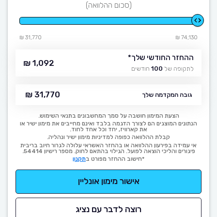
(סכום ההלוואה)
31,770 ₪
74,130 ₪
ההחזר החודשי שלך
*
1,092 ₪
לתקופה של
100
חודשים
31,770 ₪
גובה המקדמה שלך
הצעת המימון חושבה על סמך המחשבונים בתנאי השימוש.
הנתונים המוצגים הם לצורך הדגמה בלבד ואינם מחייבים את מימון ישיר או
את קארוויז, יחד וכל אחד לחוד.
קבלת ההלוואה כפופה למדיניות מימון ישיר ונהליה.
אי עמידה בפירעון ההלוואה או בהחזר האשראי עלולה לגרור חיוב בריבית
פיגורים והליכי הוצאה לפועל. הגילוי בהתאם לחוק. מספר רישיון 54414.
*חישוב ההחזר מפורט ב
תקנון
אישור מימון אונליין
רוצה לדבר עם נציג