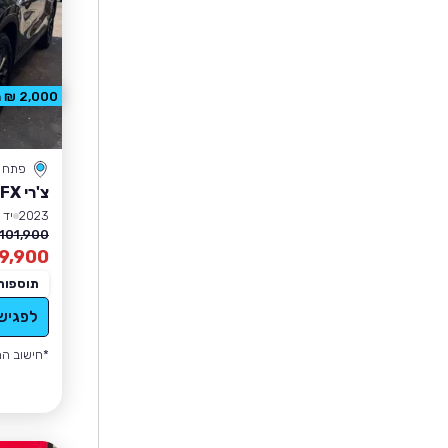
2,000 ₪ הנחה
פתח ת
צ'רי FX
2023
יד 1
101,900 ₪
9,900
תוספות
לפגיש
*חישוב הה