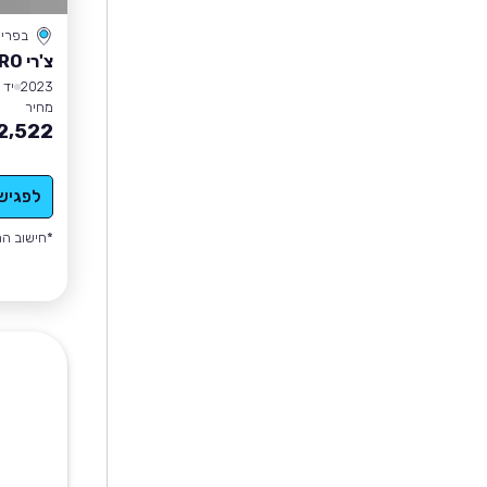
בפרי
צ'רי TIGGO 8 PRO
2023
יד 1
מחיר
2,522
לפגיש
*חישוב הה