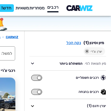
רכבים
מסחריות
משאיות
חדש!
CARWIZ
›
ר
מיון וסינון (1)
נקה הכל
יצרן: צ'רי
מיון תוצאות לפי:
המשתלם ביותר
רכבי צ'רי
רכבים חשמליים
רכבים
חשמליים
רכבים בהנחה
רכבים
בהנחה
יצרן ודגם (1)