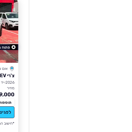
פתוח 
אום 
צ'רי TIGGO7 PRO PHEV
2026
יד 1
מחיר
9,000
תוספות
לפגיש
*חישוב הה