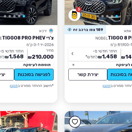
3
189 צפו ברכב זה
 אתא
ירכא
צ'רי TIGGO8 PRO PHEV
E
NOBEL
81,900 ק״מ
2026
יד 1
0 ק״מ
מחיר
החזר חודשי מ-
החזר חודשי מ-
1,568
1,458
210,000
14
₪
לחודש
*
₪
לחו
₪
₪
 לעיסקה
תוספות לעיסקה
ה בסוכנות
יצירת קשר
לפגישה בסוכנות
יצי
חזר מפורט ב
תקנון
*חישוב ההחזר מפורט ב
תקנון