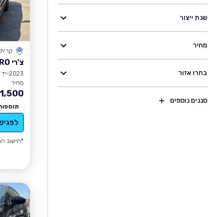
שנת ייצור
מחיר
קרית
צ'רי TIGGO 8 PRO
בחרו אזור
2023
יד 1
מחיר
1,500
סננים נוספים
תוספות
לפגיש
*חישוב הה