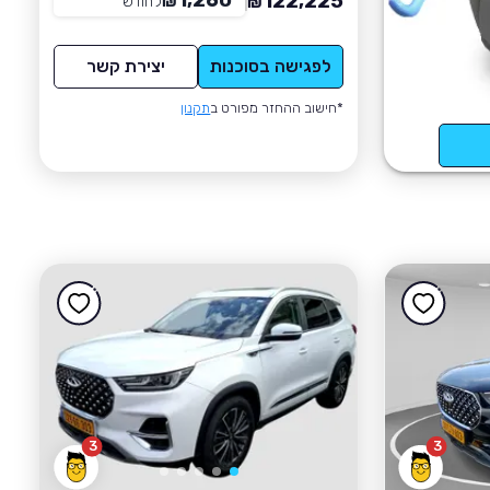
1,260
122,225
₪
לחודש
*
₪
לפגישה בסוכנות
יצירת קשר
*חישוב ההחזר מפורט ב
תקנון
3
3