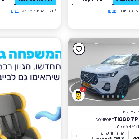
חזר מפורט ב
תקנון
*חישוב ההחזר מפורט ב
תקנון
3
סה ארצית
COMFORT
66,474 ק״מ
החזר חודשי מ-