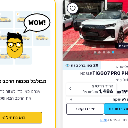
בשבת
20 צפו ברכב זה
אל-פחם
NOBLE
0 ק״מ
מבולבל מכמות הרכבי
החזר חודשי מ-
1,486
19
אנחנו כאן כדי לעזור לך
₪
לחודש
*
₪
את הרכב הבא של
 לעיסקה
ה בסוכנות
יצירת קשר
בוא נתחיל >
חזר מפורט ב
תקנון