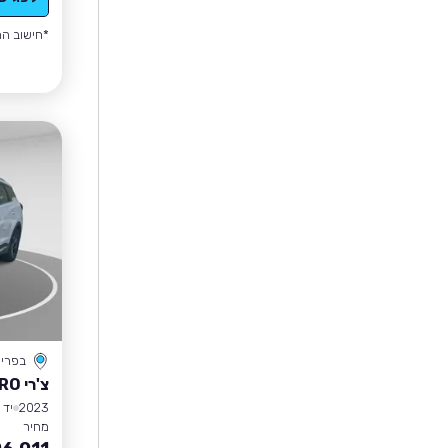
*חישוב הה
בפרי
צ'רי TIGGO 7 PRO
2023
יד 1
מחיר