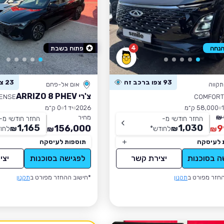
4
פתוח בשבת
93 צפו ברכב זה
23 צפו ברכב זה
קווה
אום אל-פחם
צ'רי ARRIZO 8 PHEV
ENSE
COMFORT
58,000 ק״מ
2026
יד 1
0 ק״מ
מחיר
החזר חודשי מ-
החזר חודשי מ-
1,165
1,030
156,000
9
₪
לחודש
*
₪
לחו
₪
₪
 לעיסקה
תוספות לעיסקה
ה בסוכנות
יצירת קשר
לפגישה בסוכנות
יצי
חזר מפורט ב
תקנון
*חישוב ההחזר מפורט ב
תקנון