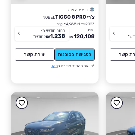
בפריסה ארצית
צ'רי TIGGO 8 PRO
NOBEL
2023
יד 1
64,988 ק״מ
מחיר
החזר חודשי מ-
1,238
120,108
דש
*
₪
לחודש
*
₪
רת קשר
לפגישה בסוכנות
יצירת קשר
*חישוב ההחזר מפורט ב
תקנון