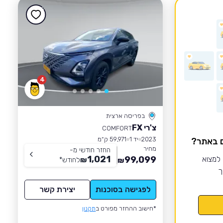
4
בפריסה ארצית
צ'רי FX
COMFORT
2023
יד 1
59,971 ק״מ
ם באתר?
מחיר
החזר חודשי מ-
1,021
 למצוא
99,099
₪
לחודש
*
₪
ך
לפגישה בסוכנות
יצירת קשר
*חישוב ההחזר מפורט ב
תקנון