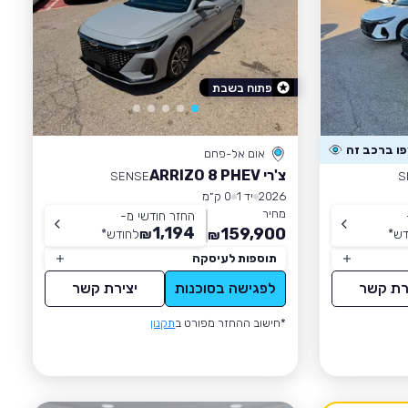
פתוח בשבת
אום אל-פחם
צ'רי ARRIZO 8 PHEV
SENSE
S
2026
יד 1
0 ק״מ
מחיר
החזר חודשי מ-
1,194
159,900
דש
*
₪
לחודש
*
₪
תוספות לעיסקה
רת קשר
לפגישה בסוכנות
יצירת קשר
*חישוב ההחזר מפורט ב
תקנון