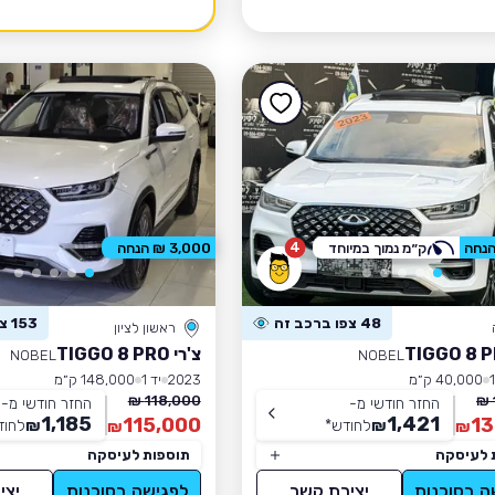
4
ק״מ נמוך במיוחד
3,000 ₪ הנחה
48 צפו ברכב זה
153 צפו ברכב זה
ראשון לציון
צ'רי TIGGO 8 PRO
NOBEL
NOBEL
40,000 ק״מ
2023
יד 1
148,000 ק״מ
118,000 ₪
החזר חודשי מ-
החזר חודשי מ-
1,185
1,421
115,000
13
₪
לחודש
*
₪
לחוד
₪
₪
 לעיסקה
תוספות לעיסקה
ה בסוכנות
יצירת קשר
לפגישה בסוכנות
יצי