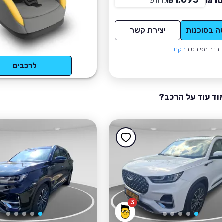
1,093
1
₪
לחודש
*
₪
ה בסוכנות
יצירת קשר
חזר מפורט ב
תקנון
לרכבים
וד עוד על הרכב?
3