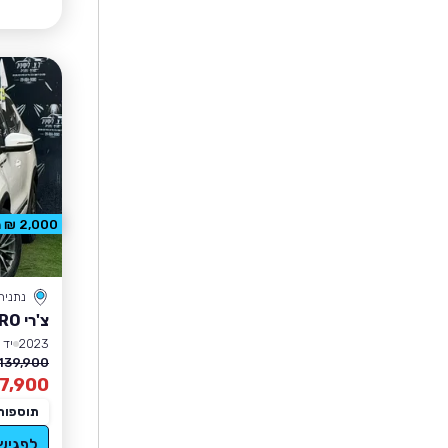
2,000 ₪ הנחה
נתניה
צ'רי TIGGO 8 PRO
2023
יד 1
139,900 ₪
7,900
תוספות
לפגיש