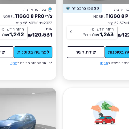
23 צפו ברכב זה
סה ארצית
בפריסה ארצית
צ'רי TIGGO 8 PRO
NOBEL
NOBEL
52,576 ק״מ
2023
יד 1
68,609 ק״מ
מחיר
החזר חודשי מ-
החזר חודשי מ-
1,242
1,263
120,531
12
₪
לחודש
*
₪
לחו
₪
₪
ה בסוכנות
יצירת קשר
לפגישה בסוכנות
יצי
חזר מפורט ב
תקנון
*חישוב ההחזר מפורט ב
תקנון