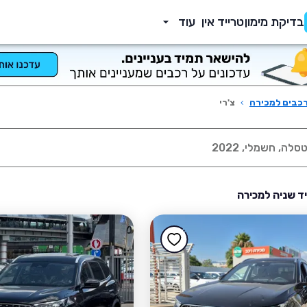
בדיקת מימון
טרייד אין
עוד
כבים למכירה
›
צ'רי
 יד שניה למכירה