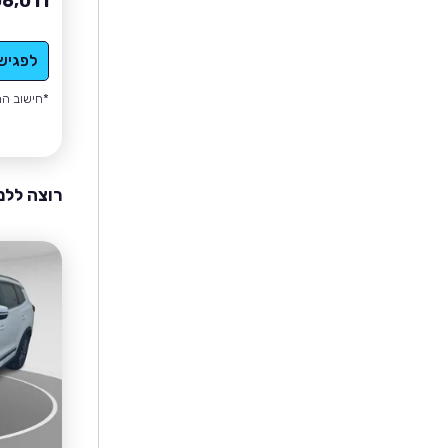
06,011
לפגיש
*חישוב הה
רוצה ללמ