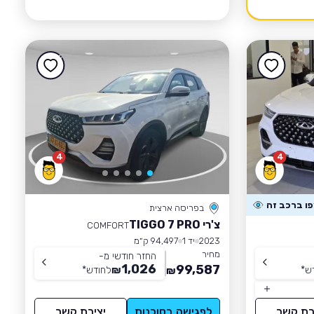
4
4
בפריסה ארצית
צ'רי TIGGO 7 PRO
COMFORT
2023
יד 1
94,497 ק״מ
מחיר
החזר חודשי מ-
1,026
99,587
ש
*
₪
לחודש
*
₪
רת קשר
לפגישה בסוכנות
יצירת קשר