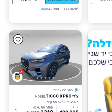
*חישוב ההחזר מפורט ב
תקנון
3
בפריסה ארצית
צ'רי TIGGO 8 PRO
NOBEL
2023
יד 1
68,525 ק״מ
מחיר
החזר חודשי מ-