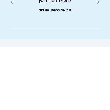
שונים.
למעמד הטרייד אין
שחיפ
שמואל ברהמי, אשדוד