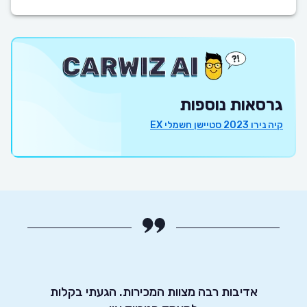
גרסאות נוספות
קיה נירו 2023 סטיישן חשמלי EX
יטוט
אדיבות רבה מצוות המכירות. הגעתי בקלות
שירות 