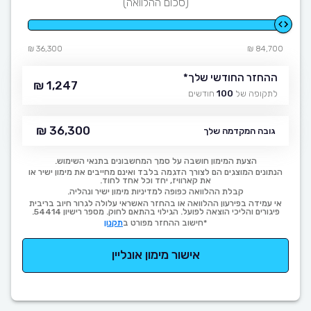
(סכום ההלוואה)
36,300 ₪
84,700 ₪
ההחזר החודשי שלך
*
1,247 ₪
לתקופה של
100
חודשים
36,300 ₪
גובה המקדמה שלך
הצעת המימון חושבה על סמך המחשבונים בתנאי השימוש.
הנתונים המוצגים הם לצורך הדגמה בלבד ואינם מחייבים את מימון ישיר או
את קארוויז, יחד וכל אחד לחוד.
קבלת ההלוואה כפופה למדיניות מימון ישיר ונהליה.
אי עמידה בפירעון ההלוואה או בהחזר האשראי עלולה לגרור חיוב בריבית
פיגורים והליכי הוצאה לפועל. הגילוי בהתאם לחוק. מספר רישיון 54414.
*חישוב ההחזר מפורט ב
תקנון
אישור מימון אונליין