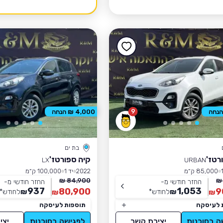
9
4,000 ₪ הנחה
בת ים
רטז'
קיה ספורטז'
LX
URBAN
85,000 ק״מ
2022
יד 1
100,000 ק״מ
84,900 ₪
החזר חודשי מ-
החזר חודשי מ-
937
1,053
80,900
9
₪
לחודש
*
₪
לחודש
*
₪
₪
 לעיסקה
תוספות לעיסקה
ה בסוכנות
יצירת קשר
לפגישה בסוכנות
יצי