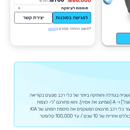
788
68,000
₪
לחודש
*
₪
תוספות לעיסקה
לפגישה בסוכנות
יצירת קשר
*חישוב ההחזר מפורט ב
תקנון
נייה בגודלה והוותיקה ביותר של כלי רכב מונעים בקוריאה.
החברה נוסדה בשנת 1944, שמה נלקח מהמילים הסיניות-קוריאניות KI ("לצאת החוצה") ו- A (שמייצג את אסיה), והוא מתורגם "ל- לצמוח
מתוך אסיה". נכון לעכשיו בעיצומו של מהפך דרמטי בעיצוב, קיה מוטורס מתגאה בייצור כלי רכב מרגשים המשקפים את סיסמת המותג של KIA:
 / עד 100,000 קילומטר.