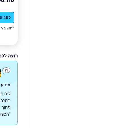
60,110
לפגיש
*חישוב הה
רוצה ללמ
מידע 
קיה מו
"הכוח לה