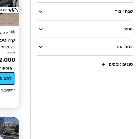
ק״מ נמ
שנת ייצור
מחיר
ירכא
קיה ספו
בחרו אזור
2020
יד 1
מחיר
2,000
סננים נוספים
תוספות
לפגיש
*חישוב הה