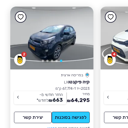
2
4
בפריסה ארצית
קיה פיקנטו
LX
2023
יד 1
67,774 ק״מ
מחיר
החזר חודשי מ-
663
64,295
₪
לחודש
*
₪
רת קשר
לפגישה בסוכנות
יצירת קשר