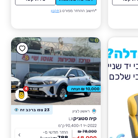
*חישוב ההחזר מפורט ב
תקנון
4
10,000 ₪ הנחה
23 צפו ברכב זה
ראשון לציון
קיה סטוניק
LX
2022
יד 1
90,400 ק״מ
78,000 ₪
החזר חודשי מ-