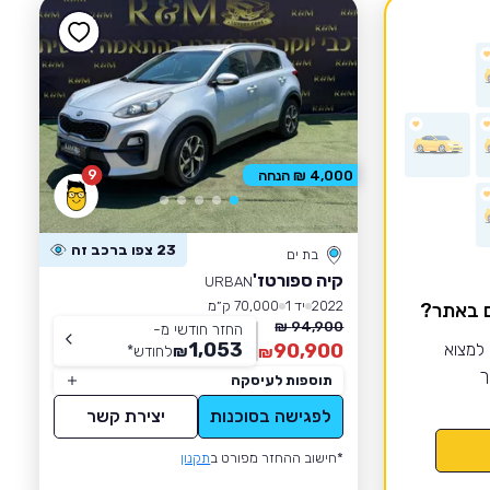
9
4,000 ₪ הנחה
23 צפו ברכב זה
בת ים
קיה ספורטז'
URBAN
2022
יד 1
70,000 ק״מ
ם באתר?
94,900 ₪
החזר חודשי מ-
1,053
 למצוא
90,900
₪
לחודש
*
₪
ך
תוספות לעיסקה
לפגישה בסוכנות
יצירת קשר
*חישוב ההחזר מפורט ב
תקנון