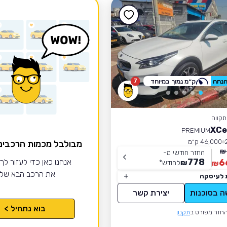
7
ק״מ נמוך במיוחד
קווה
PREMIUM
46,000 ק״מ
מבולבל מכמות הרכבי
החזר חודשי מ-
778
6
אנחנו כאן כדי לעזור לך
₪
לחודש
*
₪
את הרכב הבא של
 לעיסקה
ה בסוכנות
יצירת קשר
בוא נתחיל >
חזר מפורט ב
תקנון