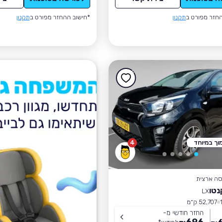
חזר מפורט ב
תקנון
*חישוב ההחזר מפורט ב
תקנון
וך במיוחד
4
סה ארצית
נטו
LX
52,707 ק״מ
החזר חודשי מ-