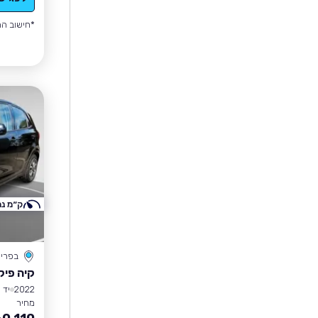
*חישוב הה
ק״מ נמ
בפרי
קיה פיק
2022
יד 1
מחיר