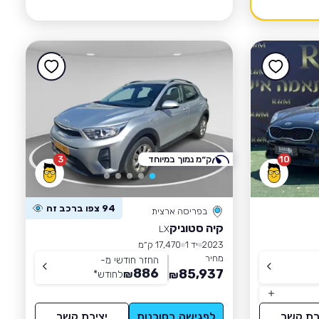
10
ק״מ נמוך במיוחד
3
94 צפו ברכב זה
בפריסה ארצית
קיה סטוניק
LX
2023
יד 1
17,470 ק״מ
מחיר
החזר חודשי מ-
886
85,937
₪
לחודש
*
₪
רת קשר
לפגישה בסוכנות
יצירת קשר