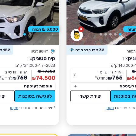
4
3,000 ₪ הנחה
32 צפו ברכב זה
152 צפו ברכב זה
קווה
ראשון לציון
ניק
קיה סטוניק
LX
LX
140,000 ק״מ
2023
יד 1
124,000 ק״מ
77,500 ₪
החזר חודשי מ-
החזר חודשי מ-
768
765
74,500
6
₪
לחודש
*
₪
לחודש
*
₪
₪
 לעיסקה
תוספות לעיסקה
ה בסוכנות
יצירת קשר
לפגישה בסוכנות
יצי
חזר מפורט ב
תקנון
*חישוב ההחזר מפורט ב
תקנון