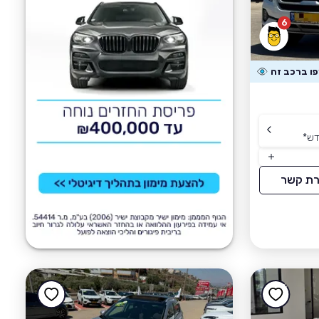
6
דש
*
רת קשר