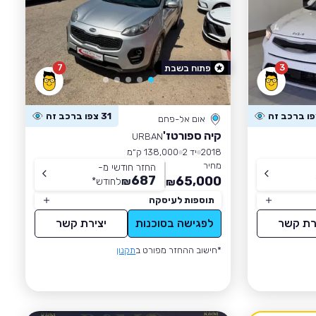
7
3
פתוח בשבת
31 צפו ברכב זה
אום אל-פחם
קיה ספורטז'
URBAN
2018
יד 2
138,000 ק״מ
מחיר
החזר חודשי מ-
687
65,000
₪
לחודש
*
₪
תוספות לעיסקה
רת קשר
לפגישה בסוכנות
יצירת קשר
*חישוב ההחזר מפורט ב
תקנון