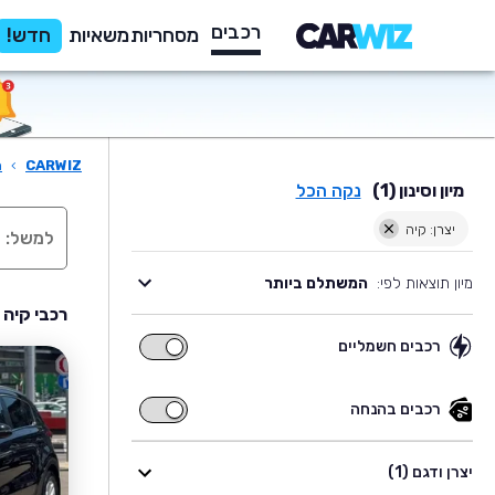
רכבים
מסחריות
משאיות
חדש!
CARWIZ
›
ר
מיון וסינון (1)
נקה הכל
יצרן: קיה
מיון תוצאות לפי:
המשתלם ביותר
רכבי קיה 
רכבים חשמליים
רכבים
חשמליים
רכבים בהנחה
רכבים
בהנחה
יצרן ודגם (1)