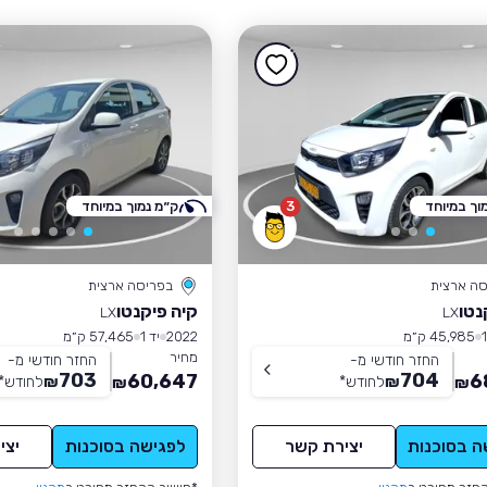
וך במיוחד
3
ק״מ נמוך במיוחד
סה ארצית
בפריסה ארצית
נטו
קיה פיקנטו
LX
LX
45,985 ק״מ
2022
יד 1
57,465 ק״מ
מחיר
החזר חודשי מ-
החזר חודשי מ-
703
704
60,647
6
₪
לחודש
*
₪
לחודש
*
₪
₪
ה בסוכנות
יצירת קשר
לפגישה בסוכנות
יצי