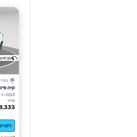
ק״מ נמ
בפרי
קיה פיק
2023
יד 1
מחיר
8,333
לפגיש