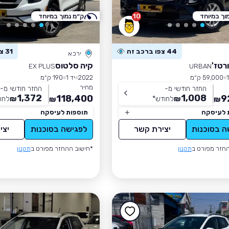
וך במיוחד
10
ק״מ נמוך במיוחד
44 צפו ברכב זה
31 צפו ברכב זה
ירכא
רטז'
קיה סלטוס
EX PLUS
URBAN
59,000 ק״מ
2022
יד 1
190 ק״מ
מחיר
החזר חודשי מ-
החזר חודשי מ-
1,372
1,008
118,400
9
₪
לחודש
*
₪
לחו
₪
₪
 לעיסקה
תוספות לעיסקה
ה בסוכנות
יצירת קשר
לפגישה בסוכנות
יצי
חזר מפורט ב
תקנון
*חישוב ההחזר מפורט ב
תקנון