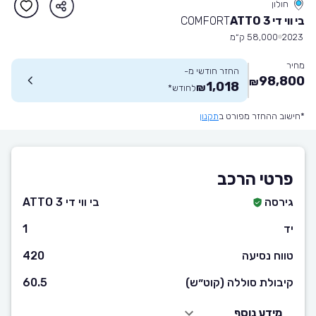
חולון
בי ווי די ATTO 3
COMFORT
2023
58,000 ק״מ
מחיר
החזר חודשי מ-
98,800
₪
1,018
₪
לחודש
*
*חישוב ההחזר מפורט ב
תקנון
פרטי הרכב
גירסה
בי ווי די ATTO 3
יד
1
טווח נסיעה
420
קיבולת סוללה (קוט״ש)
60.5
מידע נוסף