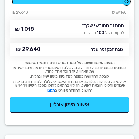
29,640 ₪
69,160 ₪
ההחזר החודשי שלך
*
1,018 ₪
לתקופה של
100
חודשים
29,640 ₪
גובה המקדמה שלך
הצעת המימון חושבה על סמך המחשבונים בתנאי השימוש.
הנתונים המוצגים הם לצורך הדגמה בלבד ואינם מחייבים את מימון ישיר או
את קארוויז, יחד וכל אחד לחוד.
קבלת ההלוואה כפופה למדיניות מימון ישיר ונהליה.
אי עמידה בפירעון ההלוואה או בהחזר האשראי עלולה לגרור חיוב בריבית
פיגורים והליכי הוצאה לפועל. הגילוי בהתאם לחוק. מספר רישיון 54414.
*חישוב ההחזר מפורט ב
תקנון
אישור מימון אונליין