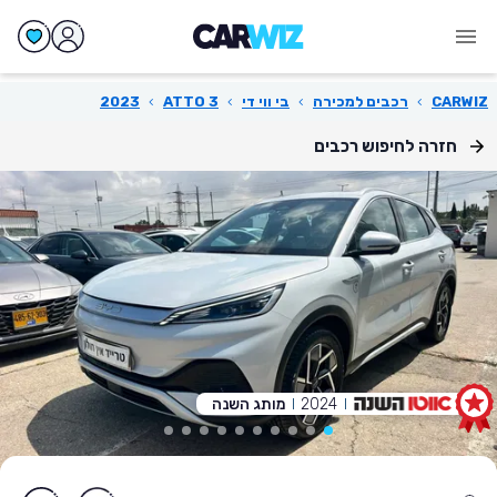
CARWIZ
›
רכבים למכירה
›
בי ווי די
›
ATTO 3
›
2023
חזרה לחיפוש רכבים
2024
מותג השנה