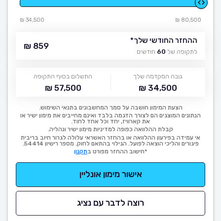
34,500 ₪
80,500 ₪
ההחזר החודשי שלך
*
859 ₪
לתקופה של
60
חודשים
גובה המקדמה שלך
התשלום בסוף התקופה
57,500 ₪
34,500 ₪
הצעת המימון חושבה על סמך המחשבונים בתנאי השימוש.
הנתונים המוצגים הם לצורך הדגמה בלבד ואינם מחייבים את מימון ישיר או
את קארוויז, יחד וכל אחד לחוד.
קבלת ההלוואה כפופה למדיניות מימון ישיר ונהליה.
אי עמידה בפירעון ההלוואה או בהחזר האשראי עלולה לגרור חיוב בריבית
פיגורים והליכי הוצאה לפועל. הגילוי בהתאם לחוק. מספר רישיון 54414.
*חישוב ההחזר מפורט ב
תקנון
אישור מימון אונליין
רוצה לדבר עם נציג