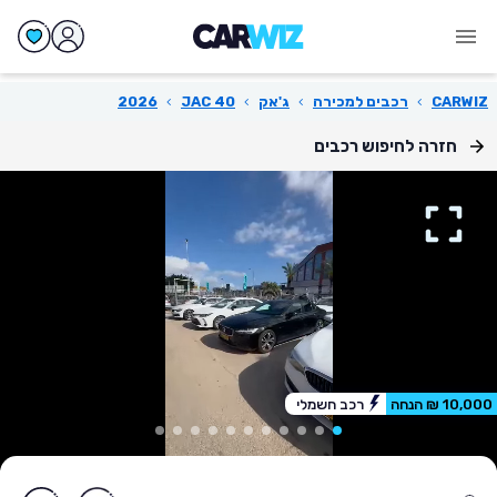
CARWIZ
›
רכבים למכירה
›
ג'אק
›
JAC 40
›
2026
חזרה לחיפוש רכבים
10,000 ₪ הנחה
רכב חשמלי