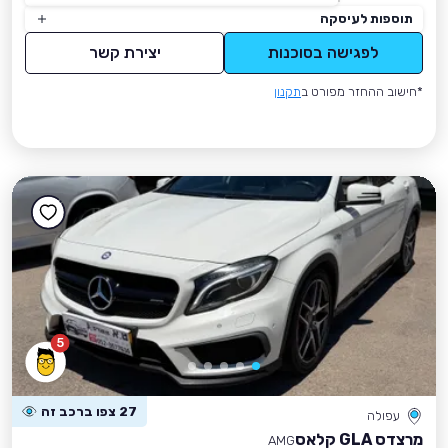
תוספות לעיסקה
לפגישה בסוכנות
יצירת קשר
*חישוב ההחזר מפורט ב
תקנון
5
27 צפו ברכב זה
עפולה
מרצדס GLA קלאס
AMG