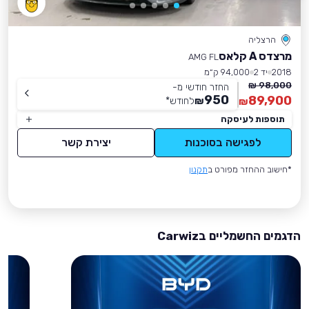
הרצליה
מרצדס A קלאס
AMG FL
2018
יד 2
94,000 ק״מ
98,000 ₪
החזר חודשי מ-
950
89,900
₪
לחודש
*
₪
תוספות לעיסקה
לפגישה בסוכנות
יצירת קשר
*חישוב ההחזר מפורט ב
תקנון
הדגמים החשמליים בCarwiz