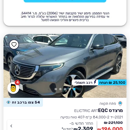
4
25,100 ₪ הנחה
רכב חשמלי
54 צפו ברכב זה
פתח תקווה
מרצדס EQC
ELICTRIC ART
2021
יד 2
84,000 ק״מ
407 טווח נסיעה
221,100 ₪
החזר חודשי מ-
2,309
196,000
₪
לחודש
*
₪