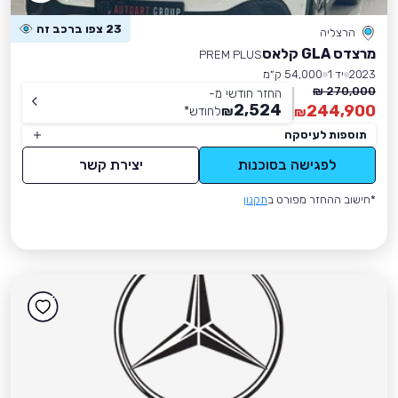
23 צפו ברכב זה
הרצליה
מרצדס GLA קלאס
PREM PLUS
2023
יד 1
54,000 ק״מ
270,000 ₪
החזר חודשי מ-
2,524
244,900
₪
לחודש
*
₪
תוספות לעיסקה
לפגישה בסוכנות
יצירת קשר
*חישוב ההחזר מפורט ב
תקנון