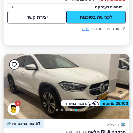
תוספות לעיסקה
לפגישה בסוכנות
יצירת קשר
*חישוב ההחזר מפורט ב
תקנון
6
25,100 ₪ הנחה
ק״מ נמוך במיוחד
67 צפו ברכב זה
הרצליה
מרצדס GLA קלאס
EXC PLUS E