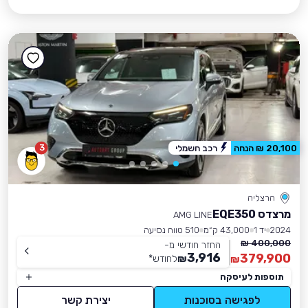
3
20,100 ₪ הנחה
רכב חשמלי
הרצליה
מרצדס EQE350
AMG LINE
2024
יד 1
43,000 ק״מ
510 טווח נסיעה
400,000 ₪
החזר חודשי מ-
3,916
379,900
₪
לחודש
*
₪
תוספות לעיסקה
לפגישה בסוכנות
יצירת קשר