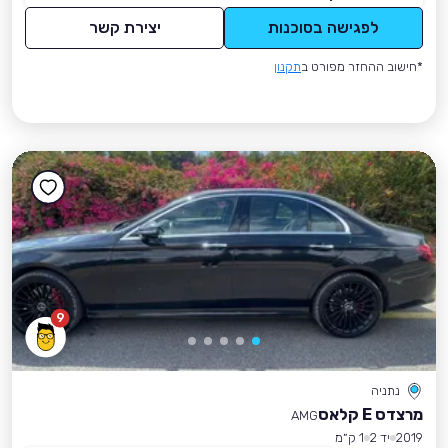
לפגישה בסוכנות
יצירת קשר
*חישוב ההחזר מפורט ב
תקנון
9
נתניה
מרצדס E קלאס
AMG
2019
יד 2
1 ק״מ