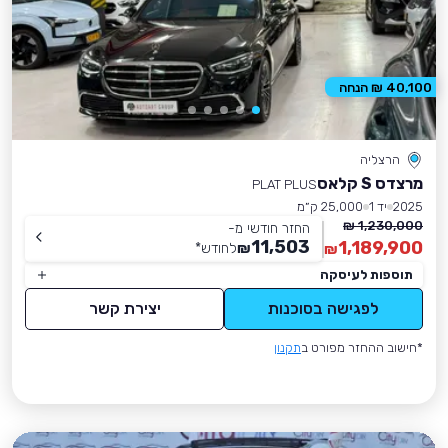
40,100 ₪ הנחה
הרצליה
מרצדס S קלאס
PLAT PLUS
2025
יד 1
25,000 ק״מ
1,230,000 ₪
החזר חודשי מ-
11,503
1,189,900
₪
לחודש
*
₪
תוספות לעיסקה
לפגישה בסוכנות
יצירת קשר
*חישוב ההחזר מפורט ב
תקנון