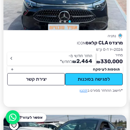
נתניה
מרצדס CLA קלאס
ICON
2026
יד 1
0 ק״מ
מחיר
החזר חודשי מ-
2,464
330,000
₪
לחודש
*
₪
תוספות לעיסקה
לפגישה בסוכנות
יצירת קשר
*חישוב ההחזר מפורט ב
תקנון
אפשר לעזור?