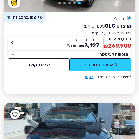
76 צפו ברכב זה
הרצליה
מרצדס GLC
PREM L.PLUS
2022
יד 2
76,000 ק״מ
290,000 ₪
החזר חודשי מ-
3,127
269,900
₪
לחודש
*
₪
תוספות לעיסקה
לפגישה בסוכנות
יצירת קשר
*חישוב ההחזר מפורט ב
תקנון