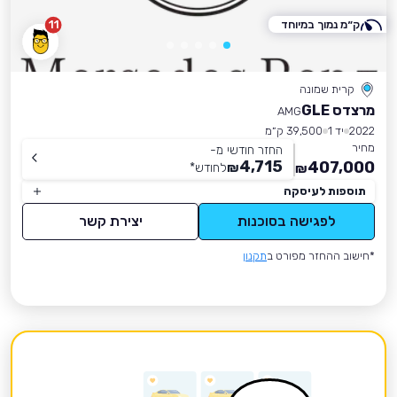
ק״מ נמוך במיוחד
11
קרית שמונה
מרצדס GLE
AMG
2022
יד 1
39,500 ק״מ
מחיר
החזר חודשי מ-
4,715
407,000
₪
לחודש
*
₪
תוספות לעיסקה
לפגישה בסוכנות
יצירת קשר
*חישוב ההחזר מפורט ב
תקנון