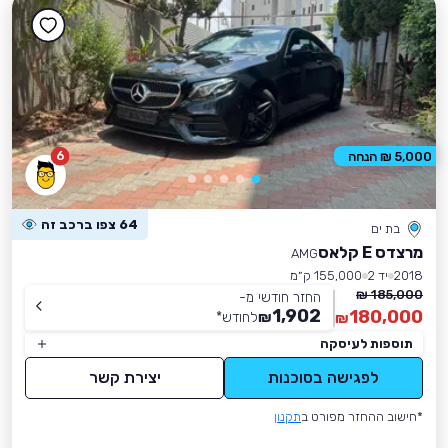
6
5,000 ₪ הנחה
64 צפו ברכב זה
בת ים
מרצדס E קלאס
AMG
2018
יד 2
155,000 ק״מ
185,000 ₪
החזר חודשי מ-
1,902
180,000
₪
לחודש
*
₪
תוספות לעיסקה
לפגישה בסוכנות
יצירת קשר
*חישוב ההחזר מפורט ב
תקנון