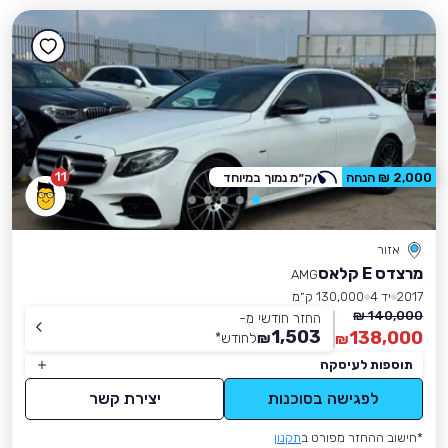
11
2,000 ₪ הנחה
ק״מ נמוך במיוחד
אזור
מרצדס E קלאס
AMG
2017
יד 4
130,000 ק״מ
140,000 ₪
החזר חודשי מ-
1,503
138,000
₪
לחודש
*
₪
תוספות לעיסקה
לפגישה בסוכנות
יצירת קשר
*חישוב ההחזר מפורט ב
תקנון