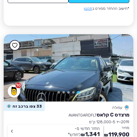
*חישוב ההחזר מפורט ב
תקנון
10
33 צפו ברכב זה
עפולה
מרצדס C קלאס
AVANTGARDFLT
2019
יד 5
128,000 ק״מ
מחיר
החזר חודשי מ-
1,341
119,900
₪
לחודש
*
₪