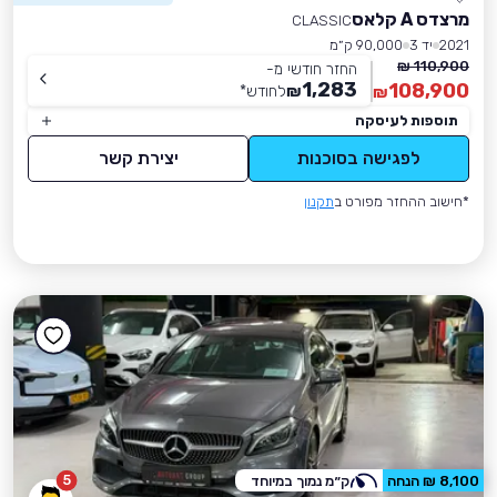
מרצדס A קלאס
CLASSIC
2021
יד 3
90,000 ק״מ
110,900 ₪
החזר חודשי מ-
1,283
108,900
₪
לחודש
*
₪
תוספות לעיסקה
לפגישה בסוכנות
יצירת קשר
*חישוב ההחזר מפורט ב
תקנון
5
8,100 ₪ הנחה
ק״מ נמוך במיוחד