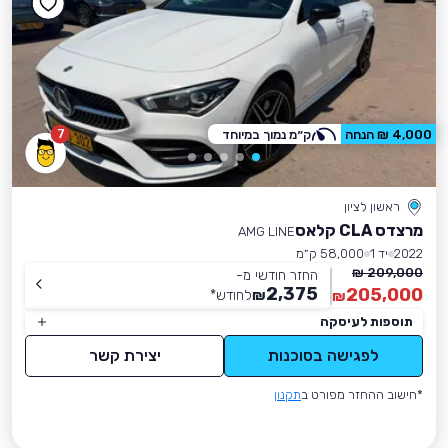
7
4,000 ₪ הנחה
ק״מ נמוך במיוחד
ראשון לציון
מרצדס CLA קלאס
AMG LINE
2022
יד 1
58,000 ק״מ
209,000 ₪
החזר חודשי מ-
2,375
205,000
₪
לחודש
*
₪
תוספות לעיסקה
לפגישה בסוכנות
יצירת קשר
*חישוב ההחזר מפורט ב
תקנון