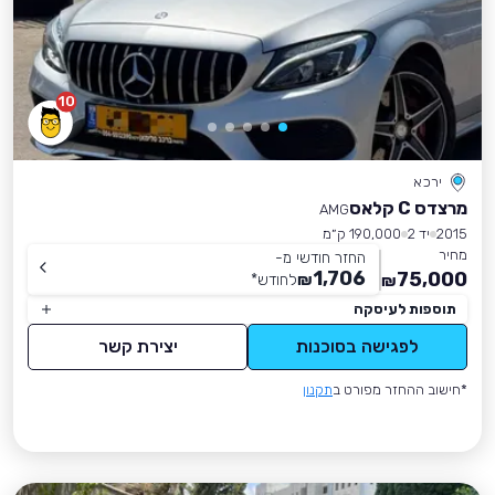
10
ירכא
מרצדס C קלאס
AMG
2015
יד 2
190,000 ק״מ
מחיר
החזר חודשי מ-
1,706
75,000
₪
לחודש
*
₪
תוספות לעיסקה
לפגישה בסוכנות
יצירת קשר
*חישוב ההחזר מפורט ב
תקנון