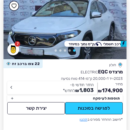
7
רכב חשמלי
ק״מ נמוך במיוחד
22 צפו ברכב זה
חולון
מרצדס EQC
ELECTRIC
2023
יד 1
20,000 ק״מ
414 טווח נסיעה
מחיר
החזר חודשי מ-
1,803
174,900
₪
לחודש
*
₪
תוספות לעיסקה
לפגישה בסוכנות
יצירת קשר
*חישוב ההחזר מפורט ב
תקנון