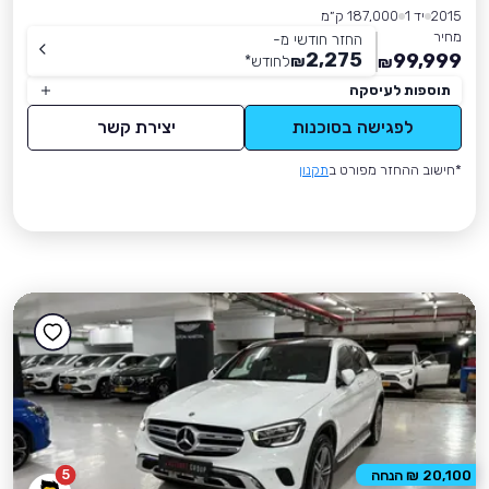
2015
יד 1
187,000 ק״מ
מחיר
החזר חודשי מ-
2,275
99,999
₪
לחודש
*
₪
תוספות לעיסקה
לפגישה בסוכנות
יצירת קשר
*חישוב ההחזר מפורט ב
תקנון
5
20,100 ₪ הנחה