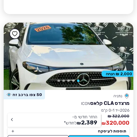
2,000 ₪ הנחה
50 צפו ברכב זה
נתניה
מרצדס CLA קלאס
ICON
2026
יד 1
0 ק״מ
322,000 ₪
החזר חודשי מ-
2,389
320,000
₪
לחודש
*
₪
תוספות לעיסקה