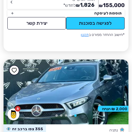
1,826
155,000
₪
לחודש
*
₪
תוספות לעיסקה
לפגישה בסוכנות
יצירת קשר
*חישוב ההחזר מפורט ב
תקנון
6
2,000 ₪ הנחה
355 צפו ברכב זה
נתניה