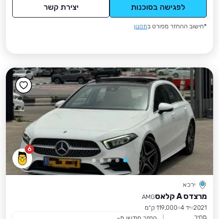
לפגישה בסוכנות
יצירת קשר
*חישוב ההחזר מפורט ב
תקנון
6
ירכא
מרצדס A קלאס
AMG
2021
יד 4
119,000 ק״מ
מחיר
החזר חודשי מ-