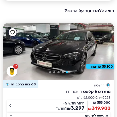
רוצה ללמוד עוד על הרכב?
7
35,100 ₪ הנחה
60 צפו ברכב זה
הרצליה
מרצדס E קלאס
EDITION FL
2023
יד 2
62,000 ק״מ
355,000 ₪
החזר חודשי מ-
3,297
319,900
₪
לחודש
*
₪
תוספות לעיסקה