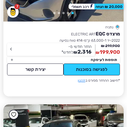
7
20,000 ₪ הנחה
רכב חשמלי
נתניה
מרצדס EQC
ELECTRIC ART
2022
יד 1
63,000 ק״מ
414 טווח נסיעה
219,900 ₪
החזר חודשי מ-
2,316
199,900
₪
לחודש
*
₪
תוספות לעיסקה
לפגישה בסוכנות
יצירת קשר
*חישוב ההחזר מפורט ב
תקנון