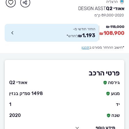
הרצליה
אאודי Q2
DESIGN ASST
2020
89,000 ק״מ
115,000 ₪
החזר חודשי מ-
108,900
₪
1,193
₪
לחודש
*
*חישוב ההחזר מפורט ב
תקנון
פרטי הרכב
גירסה
אאודי Q2
מנוע
1498 סמ״ק בנזין
יד
1
שנה
2020
מידע נוסף