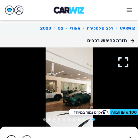
CARWIZ
›
רכבים למכירה
›
אאודי
›
Q2
›
2020
חזרה לחיפוש רכבים
6,100 ₪ הנחה
ק״מ נמוך במיוחד