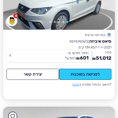
4
בפריסה ארצית
סיאט איביזה
REFERENCE
2021
יד 1
139,457 ק״מ
מחיר
החזר חודשי מ-
601
51,012
₪
לחודש
*
₪
לפגישה בסוכנות
יצירת קשר
*חישוב ההחזר מפורט ב
תקנון