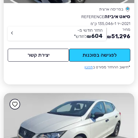
בפריסה ארצית
סיאט איביזה
REFERENCE
2021
יד 1
135,046 ק״מ
מחיר
החזר חודשי מ-
604
51,296
₪
לחודש
*
₪
לפגישה בסוכנות
יצירת קשר
*חישוב ההחזר מפורט ב
תקנון