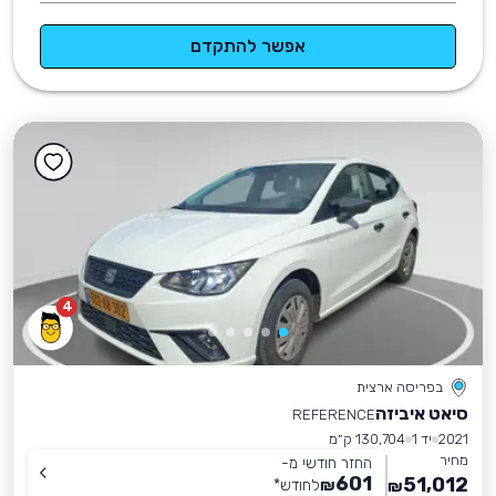
אפשר להתקדם
4
בפריסה ארצית
סיאט איביזה
REFERENCE
2021
יד 1
130,704 ק״מ
מחיר
החזר חודשי מ-
601
51,012
₪
לחודש
*
₪