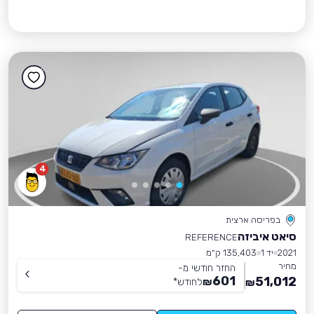
4
בפריסה ארצית
סיאט איביזה
REFERENCE
2021
יד 1
135,403 ק״מ
מחיר
החזר חודשי מ-
601
51,012
₪
לחודש
*
₪