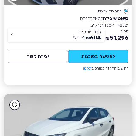
בפריסה ארצית
סיאט איביזה
REFERENCE
2021
יד 1
131,430 ק״מ
מחיר
החזר חודשי מ-
604
51,296
₪
לחודש
*
₪
לפגישה בסוכנות
יצירת קשר
*חישוב ההחזר מפורט ב
תקנון