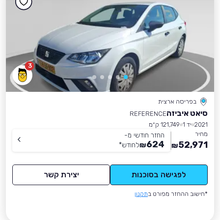
3
בפריסה ארצית
סיאט איביזה
REFERENCE
2021
יד 1
121,749 ק״מ
מחיר
החזר חודשי מ-
624
52,971
₪
לחודש
*
₪
לפגישה בסוכנות
יצירת קשר
*חישוב ההחזר מפורט ב
תקנון