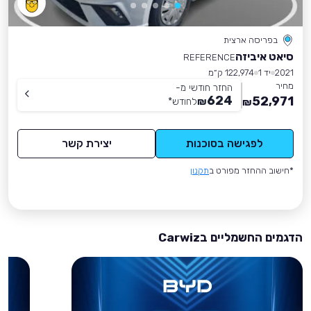
בפריסה ארצית
סיאט איביזה
REFERENCE
2021
יד 1
122,974 ק״מ
מחיר
החזר חודשי מ-
624
52,971
₪
לחודש
*
₪
לפגישה בסוכנות
יצירת קשר
*חישוב ההחזר מפורט ב
תקנון
הדגמים החשמליים בCarwiz