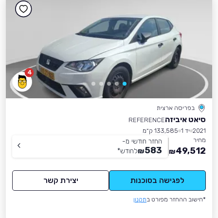
4
בפריסה ארצית
סיאט איביזה
REFERENCE
2021
יד 1
133,585 ק״מ
מחיר
החזר חודשי מ-
583
49,512
₪
לחודש
*
₪
לפגישה בסוכנות
יצירת קשר
*חישוב ההחזר מפורט ב
תקנון