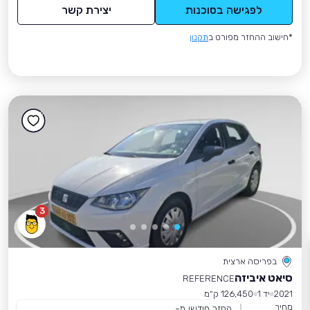
לפגישה בסוכנות
יצירת קשר
*חישוב ההחזר מפורט ב
תקנון
3
בפריסה ארצית
סיאט איביזה
REFERENCE
2021
יד 1
126,450 ק״מ
מחיר
החזר חודשי מ-