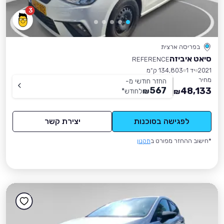
3
בפריסה ארצית
סיאט איביזה
REFERENCE
2021
יד 1
134,803 ק״מ
מחיר
החזר חודשי מ-
567
48,133
₪
לחודש
*
₪
לפגישה בסוכנות
יצירת קשר
*חישוב ההחזר מפורט ב
תקנון