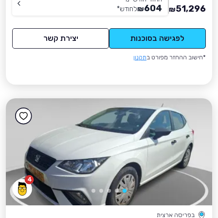
604
51,296
₪
לחודש
*
₪
לפגישה בסוכנות
יצירת קשר
*חישוב ההחזר מפורט ב
תקנון
4
בפריסה ארצית