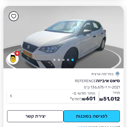
4
בפריסה ארצית
סיאט איביזה
REFERENCE
2021
יד 1
136,675 ק״מ
מחיר
החזר חודשי מ-
601
51,012
₪
לחודש
*
₪
לפגישה בסוכנות
יצירת קשר