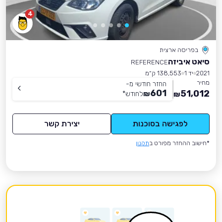
4
בפריסה ארצית
סיאט איביזה
REFERENCE
2021
יד 1
138,553 ק״מ
מחיר
החזר חודשי מ-
601
51,012
₪
לחודש
*
₪
לפגישה בסוכנות
יצירת קשר
*חישוב ההחזר מפורט ב
תקנון