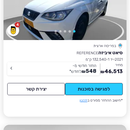
4
בפריסה ארצית
סיאט איביזה
REFERENCE
2021
יד 1
132,540 ק״מ
מחיר
החזר חודשי מ-
548
46,513
₪
לחודש
*
₪
לפגישה בסוכנות
יצירת קשר
*חישוב ההחזר מפורט ב
תקנון