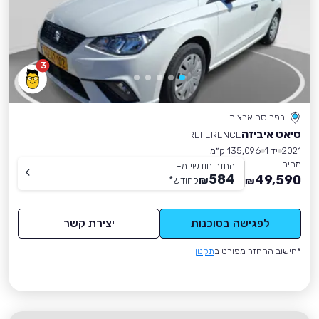
3
בפריסה ארצית
סיאט איביזה
REFERENCE
2021
יד 1
135,096 ק״מ
מחיר
החזר חודשי מ-
584
49,590
₪
לחודש
*
₪
לפגישה בסוכנות
יצירת קשר
*חישוב ההחזר מפורט ב
תקנון