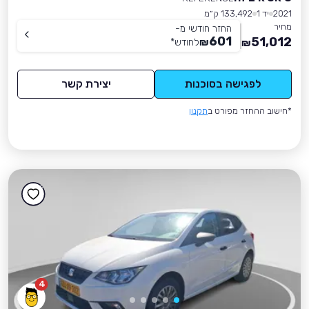
2021
יד 1
133,492 ק״מ
מחיר
החזר חודשי מ-
601
51,012
₪
לחודש
*
₪
לפגישה בסוכנות
יצירת קשר
*חישוב ההחזר מפורט ב
תקנון
4