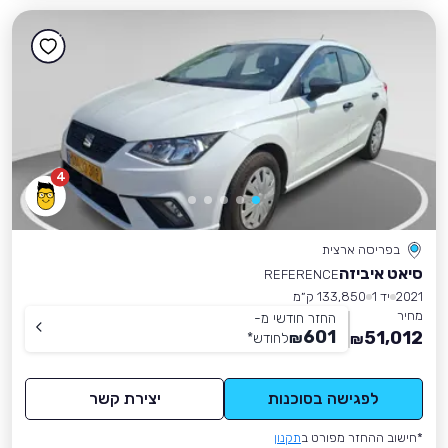
4
בפריסה ארצית
סיאט איביזה
REFERENCE
2021
יד 1
133,850 ק״מ
מחיר
החזר חודשי מ-
601
51,012
₪
לחודש
*
₪
לפגישה בסוכנות
יצירת קשר
*חישוב ההחזר מפורט ב
תקנון