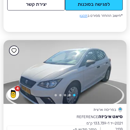
לפגישה בסוכנות
יצירת קשר
*חישוב ההחזר מפורט ב
תקנון
4
בפריסה ארצית
סיאט איביזה
REFERENCE
2021
יד 1
133,739 ק״מ
מחיר
החזר חודשי מ-