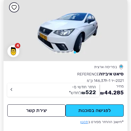
4
בפריסה ארצית
סיאט איביזה
REFERENCE
2021
יד 1
146,379 ק״מ
מחיר
החזר חודשי מ-
522
44,285
₪
לחודש
*
₪
לפגישה בסוכנות
יצירת קשר
*חישוב ההחזר מפורט ב
תקנון