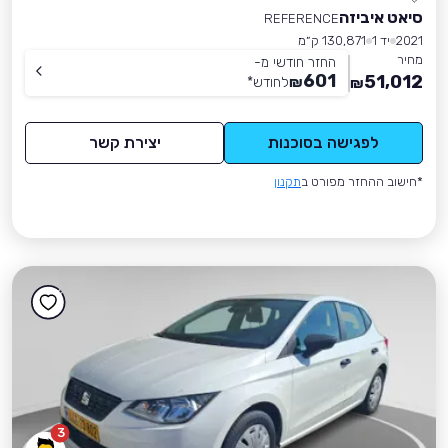
סיאט איביזה
REFERENCE
2021
יד 1
130,871 ק״מ
מחיר
החזר חודשי מ-
601
51,012
₪
לחודש
*
₪
לפגישה בסוכנות
יצירת קשר
*חישוב ההחזר מפורט ב
תקנון
3