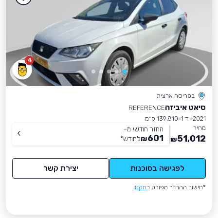
4
בפריסה ארצית
סיאט איביזה
REFERENCE
2021
יד 1
139,810 ק״מ
מחיר
החזר חודשי מ-
601
51,012
₪
לחודש
*
₪
לפגישה בסוכנות
יצירת קשר
*חישוב ההחזר מפורט ב
תקנון