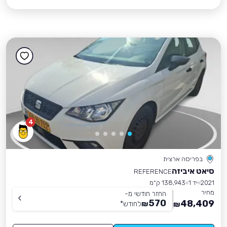
4
בפריסה ארצית
סיאט איביזה
REFERENCE
2021
יד 1
138,943 ק״מ
מחיר
החזר חודשי מ-
570
48,409
₪
לחודש
*
₪