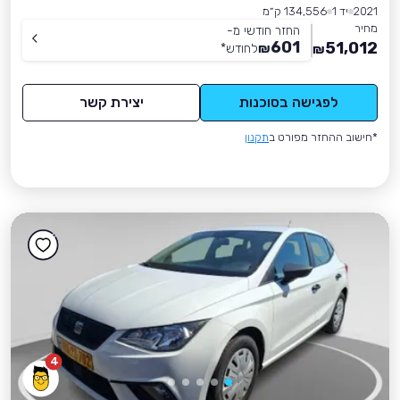
2021
יד 1
134,556 ק״מ
מחיר
החזר חודשי מ-
601
51,012
₪
לחודש
*
₪
לפגישה בסוכנות
יצירת קשר
*חישוב ההחזר מפורט ב
תקנון
4