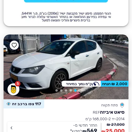
5
2,000 ₪ הנחה
ק״מ נמוך במיוחד
117 צפו ברכב זה
פתח תקווה
סיאט איביזה
REF
2014
יד 2
168,000 ק״מ
27,000 ₪
החזר חודשי מ-
569
25,000
₪
לחודש
*
₪