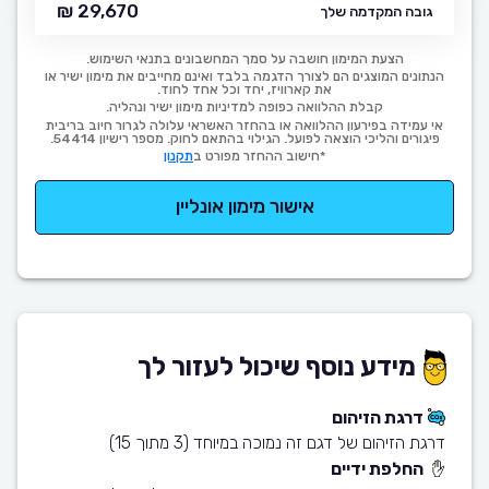
29,670 ₪
גובה המקדמה שלך
הצעת המימון חושבה על סמך המחשבונים בתנאי השימוש.
הנתונים המוצגים הם לצורך הדגמה בלבד ואינם מחייבים את מימון ישיר או
את קארוויז, יחד וכל אחד לחוד.
קבלת ההלוואה כפופה למדיניות מימון ישיר ונהליה.
אי עמידה בפירעון ההלוואה או בהחזר האשראי עלולה לגרור חיוב בריבית
פיגורים והליכי הוצאה לפועל. הגילוי בהתאם לחוק. מספר רישיון 54414.
*חישוב ההחזר מפורט ב
תקנון
אישור מימון אונליין
מידע נוסף שיכול לעזור לך
דרגת הזיהום
דרגת הזיהום של דגם זה נמוכה במיוחד (3 מתוך 15)
החלפת ידיים