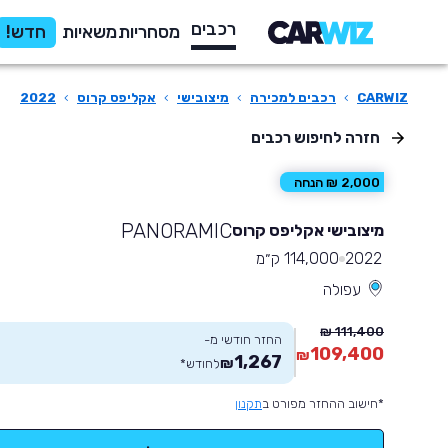
רכבים
מסחריות
משאיות
חדש!
CARWIZ
›
רכבים למכירה
›
מיצובישי
›
אקליפס קרוס
›
2022
חזרה לחיפוש רכבים
2,000 ₪ הנחה
PANORAMIC
מיצובישי אקליפס קרוס
2022
114,000 ק״מ
עפולה
111,400 ₪
החזר חודשי מ-
109,400
₪
1,267
₪
לחודש
*
*חישוב ההחזר מפורט ב
תקנון