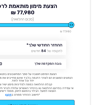
הצעת מימון מותאמת לרכ
77,980 ₪
(סכום ההלוואה)
77,980 ₪
ההחזר החודשי שלך
*
לתקופה של
84
חודשים
 ₪
גובה המקדמה שלך
הצעת המימון חושבה על סמך המחשבונים בתנאי
הנתונים המוצגים הם לצורך הדגמה בלבד ואינם מחייבים את מימו
יחד וכל אחד לחוד.
קבלת ההלוואה כפופה למדיניות מימון ישיר ונ
אי עמידה בפירעון ההלוואה או בהחזר האשראי עלולה לגרור חיוב
הוצאה לפועל. הגילוי בהתאם לחוק. מספר רישיון 54414.
*חישוב ההחזר מפורט ב
תקנון