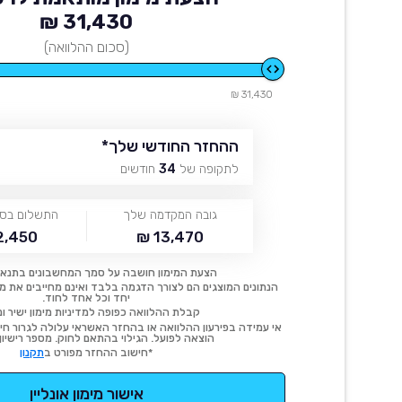
31,430 ₪
(סכום ההלוואה)
31,430 ₪
ההחזר החודשי שלך
*
לתקופה של
34
חודשים
גובה המקדמה שלך
התשלום בסו
,450 ₪
13,470 ₪
הצעת המימון חושבה על סמך המחשבונים בתנאי
הנתונים המוצגים הם לצורך הדגמה בלבד ואינם מחייבים את מימו
יחד וכל אחד לחוד.
קבלת ההלוואה כפופה למדיניות מימון ישיר ונ
אי עמידה בפירעון ההלוואה או בהחזר האשראי עלולה לגרור חיוב
הוצאה לפועל. הגילוי בהתאם לחוק. מספר רישיון 54414.
*חישוב ההחזר מפורט ב
תקנון
אישור מימון אונליין