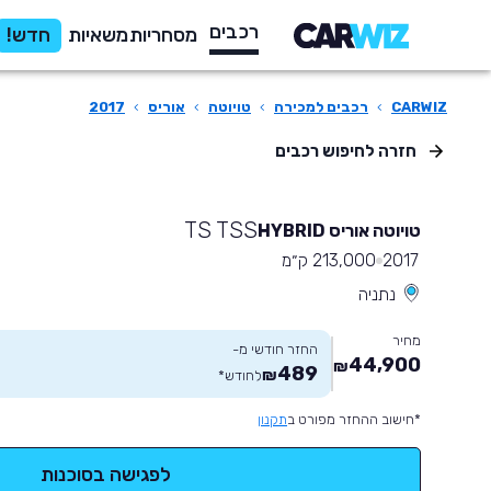
רכבים
מסחריות
משאיות
חדש!
CARWIZ
›
רכבים למכירה
›
טויוטה
›
אוריס
›
2017
חזרה לחיפוש רכבים
TS TSS
טויוטה אוריס HYBRID
2017
213,000 ק״מ
נתניה
מחיר
החזר חודשי מ-
44,900
₪
489
₪
לחודש
*
*חישוב ההחזר מפורט ב
תקנון
לפגישה בסוכנות