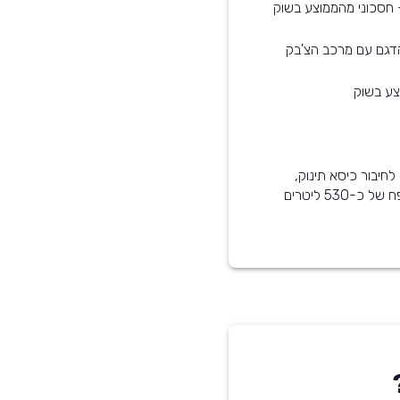
הדגם עם מרכב הצ'בק
רכב זה מותאם לתינוקות - הוא עומד בסטנדרט ISOFIX לחיבור כיסא תינוק,
קיימת אפשרות לנטרל את כריות האוויר, ותא המטען בנפח של כ-530 ליטרים