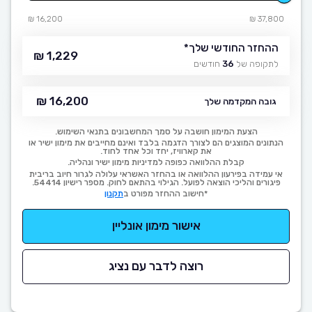
16,200 ₪
37,800 ₪
ההחזר החודשי שלך
*
1,229 ₪
לתקופה של
36
חודשים
16,200 ₪
גובה המקדמה שלך
הצעת המימון חושבה על סמך המחשבונים בתנאי השימוש.
הנתונים המוצגים הם לצורך הדגמה בלבד ואינם מחייבים את מימון ישיר או
את קארוויז, יחד וכל אחד לחוד.
קבלת ההלוואה כפופה למדיניות מימון ישיר ונהליה.
אי עמידה בפירעון ההלוואה או בהחזר האשראי עלולה לגרור חיוב בריבית
פיגורים והליכי הוצאה לפועל. הגילוי בהתאם לחוק. מספר רישיון 54414.
*חישוב ההחזר מפורט ב
תקנון
אישור מימון אונליין
רוצה לדבר עם נציג