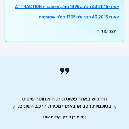
אאודי A3 2015 הצ'בק 1395 סמ'ק אוטומטית ATTRACTION
אאודי A3 2015 קבריולט 1395 סמ'ק אוטומטית
הצג עוד +
מאוד
החיפוש באתר פשוט ונוח. הוא חוסך שיטוט
אדיבו
ת.
בסוכנויות רכב או באתרי מכירת הרכב השונים.
עמית בן חורין, קריית אונו