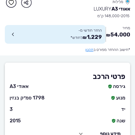
מלילות
אאודי A3
LUXURY
2015
148,000 ק״מ
מחיר
החזר חודשי מ-
54,000
₪
1,229
₪
לחודש
*
*חישוב ההחזר מפורט ב
תקנון
פרטי הרכב
גירסה
אאודי A3
מנוע
1798 סמ״ק בנזין
יד
3
שנה
2015
מידע נוסף