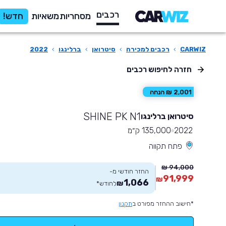
רכבים
מסחריות
משאיות
חדש!
CARWIZ
›
רכבים למכירה
›
סיטרואן
›
ברלינגו
›
2022
חזרה לחיפוש רכבים
2,001 ₪ הנחה
SHINE PK N1
סיטרואן ברלינגו
2022
135,000 ק״מ
פתח תקווה
94,000 ₪
החזר חודשי מ-
91,999
₪
1,066
₪
לחודש
*
*חישוב ההחזר מפורט ב
תקנון