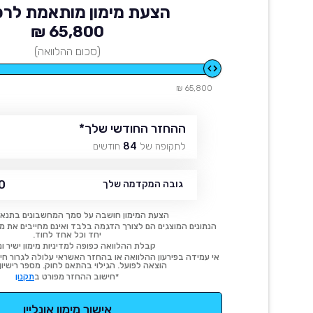
הצעת מימון מותאמת לרכ
65,800 ₪
(סכום ההלוואה)
65,800 ₪
ההחזר החודשי שלך
*
לתקופה של
84
חודשים
 ₪
גובה המקדמה שלך
הצעת המימון חושבה על סמך המחשבונים בתנאי
הנתונים המוצגים הם לצורך הדגמה בלבד ואינם מחייבים את מימו
יחד וכל אחד לחוד.
קבלת ההלוואה כפופה למדיניות מימון ישיר ונ
אי עמידה בפירעון ההלוואה או בהחזר האשראי עלולה לגרור חיוב
הוצאה לפועל. הגילוי בהתאם לחוק. מספר רישיון 54414.
*חישוב ההחזר מפורט ב
תקנון
אישור מימון אונליין